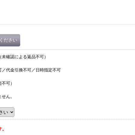
ください
（未確認による返品不可）
可／代金引換不可／日時指定不可
売不可）
ません。
す。