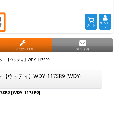
マイペー
カート
ジ
テレビ壁掛け工事
問い合わせ
ト【ウッディ】WDY-117SR9
ウッディ】WDY-117SR9
[
WDY-
SR9
[
WDY-117SR9
]