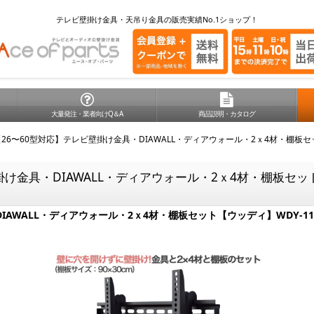
テレビ壁掛け金具・天吊り金具の販売実績No.1ショップ！
大量発注・業者向けQ＆A
商品説明・カタログ
26〜60型対応】テレビ壁掛け金具・DIAWALL・ディアウォール・2ｘ4材・棚板セッ
け金具・DIAWALL・ディアウォール・2ｘ4材・棚板セット【
AWALL・ディアウォール・2ｘ4材・棚板セット【ウッディ】WDY-117