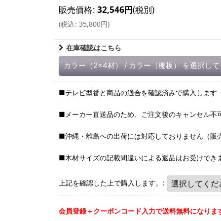
販売価格
:
32,546
円
(税別)
(
税込
:
35,800
円
)
在庫確認はこちら
カラー（2x4材）
/
カラー（棚板）
を選択して
■テレビ型番と商品の適合を確認済みで購入します
■メーカー直送品のため、ご注文後のキャンセル不
■沖縄・離島への出荷には対応しておりません（販
■木材サイズの記載間違いによる返品はお受けでき
上記を確認した上で購入します。
:
会員登録＋クーポンコード入力で送料無料になりま