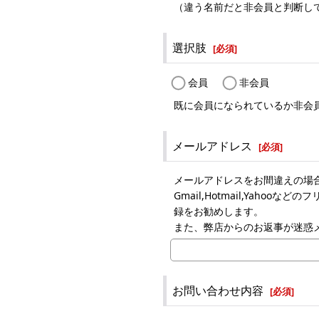
（違う名前だと非会員と判断し
選択肢
[
必須
]
会員
非会員
既に会員になられているか非会
メールアドレス
[
必須
]
メールアドレスをお間違えの場
Gmail,Hotmail,Ya
録をお勧めします。
また、弊店からのお返事が迷惑
お問い合わせ内容
[
必須
]