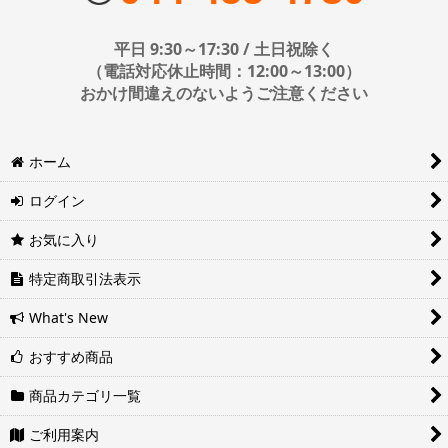
■日時・時間指定について
平日 9:30～17:30 / 土日祝除く
時間指定は下記の通りです。
（電話対応休止時間：12:00～13:00）
おかけ間違えのないようご注意ください
※運送会社の都合上ご要望にお応えできないケースもございます。
ホーム
日時指定は4日後以降の指定となります。それ以前の日時指定をご希
望の場合は備考欄に記入をお願いします。
ログイン
■地域ごとの最短配達日時について
地域ごとの最短配達日(配達時間)については、以下をご確認くださ
お気に入り
い。
ヤマト運輸サービスレベル一覧表(PDF)
特定商取引法表示
西濃運輸サービスレベル一覧表(PDF)
What's New
おすすめ商品
商品カテゴリ一覧
ご利用案内