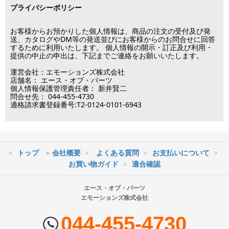
プライバシーポリシー
※メーカー発注品は除きます。
12月31日～1月3日
この日は出荷業務を行いませんので予めご了承下さい。
お客様からお預かりした個人情報は、商品の注文の受付及び発
送、カタログやDM等の発送並びにお客様からのお問合せに回答
するために利用いたします。 個人情報の開示・訂正及び利用・
■営業日
提供の中止の申出は、下記までご連絡をお願いいたします。
運営会社：エモーションズ株式会社
営業時間：09:30～17:30
店舗名： エース・オブ・パーツ
（電話対応休止時間：12:00～13:00）
個人情報保護管理責任者： 新井賢二
問合せ先： 044-455-4730
土日祝日は出荷業務のみ行います。
適格請求書登録番号:T2-0124-0101-6943
土日祝日は電話・メールのお問い合わせ返信は
行っておりません。
トップ
会社概要
よくある質問
お支払いについて
※最短到着をご希望の場合、時間指定不可の地域があります。
お買い物ガイド
適合確認
※配送業者の状況により荷物に遅延が生じる場合もございますので
ご了承ください。
エース・オブ・パーツ
エモーションズ株式会社
■配送会社
ヤマト運輸・佐川急便・日本郵便・西濃運輸を使用しております。
044-455-4730
配送会社はお選びいただけません。