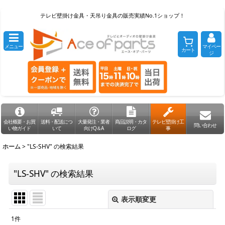
テレビ壁掛け金具・天吊り金具の販売実績No.1ショップ！
メニュー
マイペー
カート
ジ
会社概要・お買
送料・配送につ
大量発注・業者
商品説明・カタ
テレビ壁掛け工
問い合わせ
い物ガイド
いて
向けQ＆A
ログ
事
ホーム
>
"LS-SHV"
の
検索結果
"LS-SHV"
の
検索結果
表示順変更
閉じる
1
件