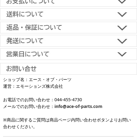
■下記よりお選びいただけます。
クレジットカード決済、代金引換、楽天ペイ、郵便振替、銀行振
込、スコア後払い、コンビニ決済、PayPayオンライン決済
【返品・キャンセルについて】
原則として返品は受け付けておりません。
金具に関しては、条件を満たしている場合は返品をお受けいたしま
土日祝日も当日出荷いたします
す。
※一部適用外の地域や商品がありますのでご了承ください。
【初期不良・保証について】
※お届け先が異なる場合は別途お届け先分の送料がかかります。
商品到着後1週間以内であれば、初期不良の受け付けを行います。
土 日 祝日
も
■お届けについて
返品対応の詳細、各種保証については
インフォメーション
のページ
ショップ名：エース・オブ・パーツ
沖縄へのお届け
は、送料とは別に地域料金が発生します。サイズに
お届け日のご指定がない場合は、最短出荷・最短到着で発送いたし
をご覧ください。
運営：エモーションズ株式会社
より金額が異なるので、詳しい料金については
沖縄送料表一覧
にて
発送しています
ます。
ご確認ください。価格に関して事前にご了承いただいてからの発送
お電話でのお問い合わせ：044-455-4730
となります（当日・土日祝日出荷不可）
平日は15時・土曜は11時・日曜祝日は10時までのご注文で当日出荷
※出荷休業日を除く
メールでのお問い合わせ：
info@ace-of-parts.com
が可能です。
※電話・メールのお問い合わせ返信は行
各種手数料はお客様のご負担となります。
っておりません
土曜は11時・日曜祝日は10時までのご注文でクレジットカード決
※商品に関するご質問は商品ページ内問い合わせボタンよりお問い
※銀行振り込み・郵便振替・コンビニ決済・PayPayオンライン決済
済・代引決済のみ当日出荷が可能です。
合わせください。
の場合、ご入金確認後の発送となります。
※クレジットカード・代引き決済以外のお支払方法を選択されてい
■出荷休業日
る場合は翌営業日以降の対応となります。