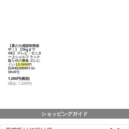
商品検索
:
表示数
:
並び順
:
【夏の大感謝祭開催
絞り込む
中！】【3kgまで
OK】 テレビ・モニタ
ー上シェルフ ラック
取り付け簡単 ズレに
くい
LS-SHV
01
[
lc040200001-ls-
shv01
]
1,200
円
(税別)
(
税込
:
1,320
円
)
ショッピングガイド