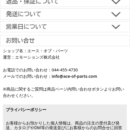
込、スコア後払い、コンビニ決済、PayPayオンライン決済
【返品・キャンセルについて】
原則として返品は受け付けておりません。
金具に関しては、条件を満たしている場合は返品をお受けいたしま
土日祝日も当日出荷いたします
す。
※一部適用外の地域や商品がありますのでご了承ください。
【初期不良・保証について】
※お届け先が異なる場合は別途お届け先分の送料がかかります。
商品到着後1週間以内であれば、初期不良の受け付けを行います。
土 日 祝日
も
■お届けについて
返品対応の詳細、各種保証については
インフォメーション
のページ
ショップ名：エース・オブ・パーツ
沖縄へのお届け
は、送料とは別に地域料金が発生します。サイズに
お届け日のご指定がない場合は、最短出荷・最短到着で発送いたし
をご覧ください。
運営：エモーションズ株式会社
より金額が異なるので、詳しい料金については
沖縄送料表一覧
にて
発送しています
ます。
ご確認ください。価格に関して事前にご了承いただいてからの発送
お電話でのお問い合わせ：044-455-4730
となります（当日・土日祝日出荷不可）
平日は15時・土曜は11時・日曜祝日は10時までのご注文で当日出荷
※出荷休業日を除く
メールでのお問い合わせ：
info@ace-of-parts.com
が可能です。
※電話・メールのお問い合わせ返信は行
各種手数料はお客様のご負担となります。
っておりません
土曜は11時・日曜祝日は10時までのご注文でクレジットカード決
※商品に関するご質問は商品ページ内問い合わせボタンよりお問い
※銀行振り込み・郵便振替・コンビニ決済・PayPayオンライン決済
済・代引決済のみ当日出荷が可能です。
合わせください。
の場合、ご入金確認後の発送となります。
※クレジットカード・代引き決済以外のお支払方法を選択されてい
■出荷休業日
る場合は翌営業日以降の対応となります。
プライバシーポリシー
※メーカー発注品は除きます。
12月31日～1月3日
この日は出荷業務を行いませんので予めご了承下さい。
お客様からお預かりした個人情報は、商品の注文の受付及び発
送、カタログやDM等の発送並びにお客様からのお問合せに回答