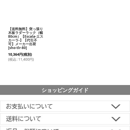
【送料無料】突っ張り
木板ラダーラック（幅
80cm）【Escala-エス
カーラ-】【代引不
可】メーカー出荷
[
sho-tlr-80
]
10,364
円
(税別)
(
税込
:
11,400
円
)
ショッピングガイド
■下記よりお選びいただけます。
クレジットカード決済、代金引換、楽天ペイ、郵便振替、銀行振