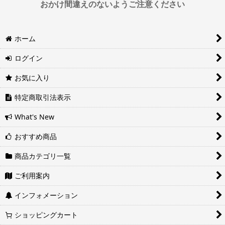
おかけ間違えのないようご注意ください
※運送会社の都合上ご要望にお応えできないケースもございます。
ホーム
日時指定は4日後以降の指定となります。それ以前の日時指定をご希
望の場合は備考欄に記入をお願いします。
ログイン
■地域ごとの最短配達日時について
地域ごとの最短配達日(配達時間)については、以下をご確認くださ
お気に入り
い。
ヤマト運輸サービスレベル一覧表(PDF)
特定商取引法表示
西濃運輸サービスレベル一覧表(PDF)
What's New
おすすめ商品
商品カテゴリ一覧
ご利用案内
インフォメーション
ショッピングカート