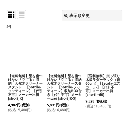
表示順変更
閉じる
4
件
サブカテゴリ
:
表示数
:
並び順
:
【送料無料】壁を傷つ
【送料無料】壁を傷つ
【送料無料】突っ張り
絞り込む
けない「立てる」収
けない「立てる」収納
木板ラダーラック（幅
納 天然木クリーナー
天然木クリーナースタ
60cm）【Escala-エス
スタンド 【Sottlie-
ンド 【Sottlie-ソッ
カーラ-】【代引不
ソッティーレ】【代引
ティーレ】収納BOX付
可】メーカー出荷
不可】メーカー出荷
き【代引不可】メーカ
[
sho-tlr-60
]
[
sho-SJK
]
ー出荷
[
sho-SJK-S
]
9,528
円
(税別)
4,982
円
(税別)
5,891
円
(税別)
(
税込
:
10,480
円
)
(
税込
:
5,480
円
)
(
税込
:
6,480
円
)