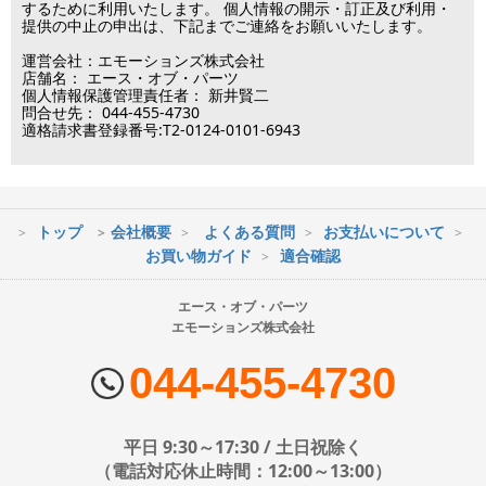
するために利用いたします。 個人情報の開示・訂正及び利用・
■営業日
提供の中止の申出は、下記までご連絡をお願いいたします。
運営会社：エモーションズ株式会社
営業時間：09:30～17:30
店舗名： エース・オブ・パーツ
（電話対応休止時間：12:00～13:00）
個人情報保護管理責任者： 新井賢二
問合せ先： 044-455-4730
土日祝日は出荷業務のみ行います。
適格請求書登録番号:T2-0124-0101-6943
土日祝日は電話・メールのお問い合わせ返信は
行っておりません。
トップ
会社概要
よくある質問
お支払いについて
※最短到着をご希望の場合、時間指定不可の地域があります。
お買い物ガイド
適合確認
※配送業者の状況により荷物に遅延が生じる場合もございますので
ご了承ください。
エース・オブ・パーツ
エモーションズ株式会社
■配送会社
ヤマト運輸・佐川急便・日本郵便・西濃運輸を使用しております。
044-455-4730
配送会社はお選びいただけません。
■日時・時間指定について
平日 9:30～17:30 / 土日祝除く
時間指定は下記の通りです。
（電話対応休止時間：12:00～13:00）