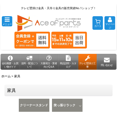
テレビ壁掛け金具・天吊り金具の販売実績No.1ショップ！
メニュー
マイペー
カート
ジ
会社概要・お買
送料・配送につ
大量発注・業者
商品説明・カタ
テレビ壁掛け工
問い合わせ
い物ガイド
いて
向けQ＆A
ログ
事
ホーム
>
家具
家具
クリーナースタンド
突っ張りラック