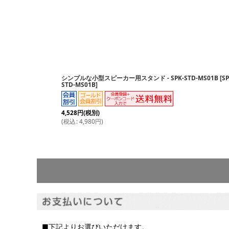
並び順
:
シンプルな小型スピーカー用スタンド - SPK-STD-MS01B
[
SP
STD-MS01B
]
4,528
円
(税別)
(
税込
:
4,980
円
)
■下記よりお選びいただけます。