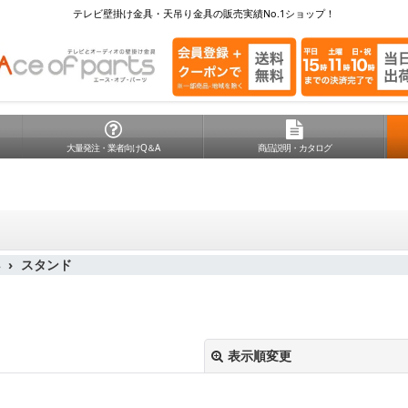
テレビ壁掛け金具・天吊り金具の販売実績No.1ショップ！
大量発注・業者向けQ＆A
商品説明・カタログ
具
スタンド
表示順変更