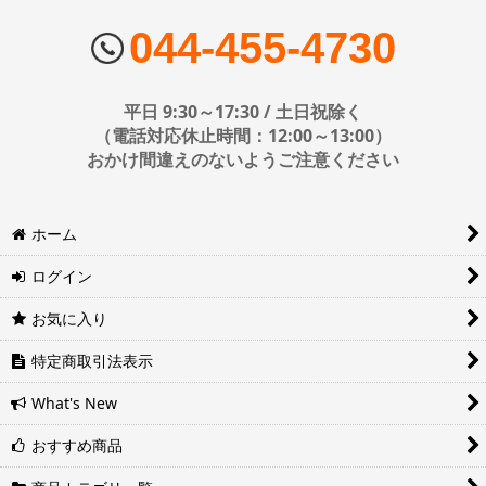
■配送会社
ヤマト運輸・佐川急便・日本郵便・西濃運輸を使用しております。
044-455-4730
配送会社はお選びいただけません。
■日時・時間指定について
平日 9:30～17:30 / 土日祝除く
時間指定は下記の通りです。
（電話対応休止時間：12:00～13:00）
おかけ間違えのないようご注意ください
※運送会社の都合上ご要望にお応えできないケースもございます。
ホーム
日時指定は4日後以降の指定となります。それ以前の日時指定をご希
望の場合は備考欄に記入をお願いします。
ログイン
■地域ごとの最短配達日時について
地域ごとの最短配達日(配達時間)については、以下をご確認くださ
お気に入り
い。
ヤマト運輸サービスレベル一覧表(PDF)
特定商取引法表示
西濃運輸サービスレベル一覧表(PDF)
What's New
おすすめ商品