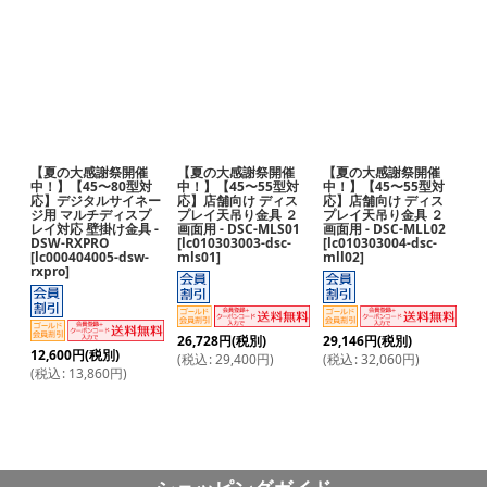
サブカテゴリ
:
表示数
:
並び順
:
【夏の大感謝祭開催
【夏の大感謝祭開催
【夏の大感謝祭開催
絞り込む
中！】【45〜80型対
中！】【45〜55型対
中！】【45〜55型対
応】デジタルサイネー
応】店舗向け ディス
応】店舗向け ディス
ジ用 マルチディスプ
プレイ天吊り金具 ２
プレイ天吊り金具 ２
レイ対応 壁掛け金具 -
画面用 - DSC-MLS01
画面用 - DSC-MLL02
DSW-RXPRO
[
lc010303003-dsc-
[
lc010303004-dsc-
[
lc000404005-dsw-
mls01
]
mll02
]
rxpro
]
26,728
円
(税別)
29,146
円
(税別)
12,600
円
(税別)
(
税込
:
29,400
円
)
(
税込
:
32,060
円
)
(
税込
:
13,860
円
)