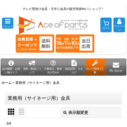
テレビ壁掛け金具・天吊り金具の販売実績No.1ショップ！
メニュー
マイペー
カート
ジ
会社概要・お買
送料・配送につ
大量発注・業者
商品説明・カタ
テレビ壁掛け工
問い合わせ
い物ガイド
いて
向けQ＆A
ログ
事
ホーム
>
業務用（サイネージ用）金具
業務用（サイネージ用）金具
表示順変更
閉じる
3
件