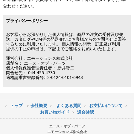
済・代引決済のみ当日出荷が可能です。
合わせください。
の場合、ご入金確認後の発送となります。
※クレジットカード・代引き決済以外のお支払方法を選択されてい
■出荷休業日
る場合は翌営業日以降の対応となります。
プライバシーポリシー
※メーカー発注品は除きます。
12月31日～1月3日
この日は出荷業務を行いませんので予めご了承下さい。
お客様からお預かりした個人情報は、商品の注文の受付及び発
送、カタログやDM等の発送並びにお客様からのお問合せに回答
するために利用いたします。 個人情報の開示・訂正及び利用・
■営業日
提供の中止の申出は、下記までご連絡をお願いいたします。
運営会社：エモーションズ株式会社
営業時間：09:30～17:30
店舗名： エース・オブ・パーツ
（電話対応休止時間：12:00～13:00）
個人情報保護管理責任者： 新井賢二
問合せ先： 044-455-4730
土日祝日は出荷業務のみ行います。
適格請求書登録番号:T2-0124-0101-6943
土日祝日は電話・メールのお問い合わせ返信は
行っておりません。
トップ
会社概要
よくある質問
お支払いについて
※最短到着をご希望の場合、時間指定不可の地域があります。
お買い物ガイド
適合確認
※配送業者の状況により荷物に遅延が生じる場合もございますので
ご了承ください。
エース・オブ・パーツ
エモーションズ株式会社