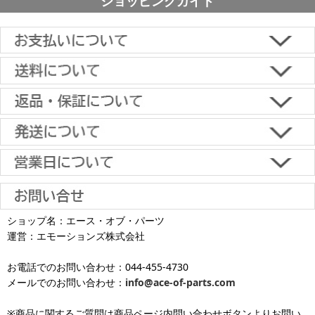
ショッピングガイド
■下記よりお選びいただけます。
クレジットカード決済、代金引換、楽天ペイ、郵便振替、銀行振
込、スコア後払い、コンビニ決済、PayPayオンライン決済
【返品・キャンセルについて】
原則として返品は受け付けておりません。
金具に関しては、条件を満たしている場合は返品をお受けいたしま
土日祝日も当日出荷いたします
す。
※一部適用外の地域や商品がありますのでご了承ください。
【初期不良・保証について】
※お届け先が異なる場合は別途お届け先分の送料がかかります。
商品到着後1週間以内であれば、初期不良の受け付けを行います。
土 日 祝日
も
■お届けについて
返品対応の詳細、各種保証については
インフォメーション
のページ
ショップ名：エース・オブ・パーツ
沖縄へのお届け
は、送料とは別に地域料金が発生します。サイズに
お届け日のご指定がない場合は、最短出荷・最短到着で発送いたし
をご覧ください。
運営：エモーションズ株式会社
より金額が異なるので、詳しい料金については
沖縄送料表一覧
にて
発送しています
ます。
ご確認ください。価格に関して事前にご了承いただいてからの発送
お電話でのお問い合わせ：044-455-4730
となります（当日・土日祝日出荷不可）
平日は15時・土曜は11時・日曜祝日は10時までのご注文で当日出荷
※出荷休業日を除く
メールでのお問い合わせ：
info@ace-of-parts.com
が可能です。
※電話・メールのお問い合わせ返信は行
各種手数料はお客様のご負担となります。
っておりません
土曜は11時・日曜祝日は10時までのご注文でクレジットカード決
※商品に関するご質問は商品ページ内問い合わせボタンよりお問い
※銀行振り込み・郵便振替・コンビニ決済・PayPayオンライン決済