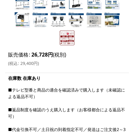
販売価格
:
26,728
円
(税別)
(
税込
:
29,400
円
)
在庫数 在庫あり
■テレビ型番と商品の適合を確認済みで購入します（未確認に
よる返品不可）
■返品制度を確認のうえ購入します（お客様都合による返品不
可）
■代金引換不可／土日祝の到着指定不可／発送はご注文後2～3