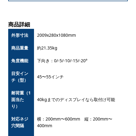
商品詳細
外形寸法
2009x280x1080mm
商品重量
約21.35kg
角度機能
下向き：0/-5/-10/-15/-20°
目安イン
45〜55インチ
チ（型）
耐荷重（1
面当た
40kgまでのディスプレイなら取付け可能
り）
対応ネジ
横：200mm〜600mm 縦：200mm〜
穴間隔
400mm