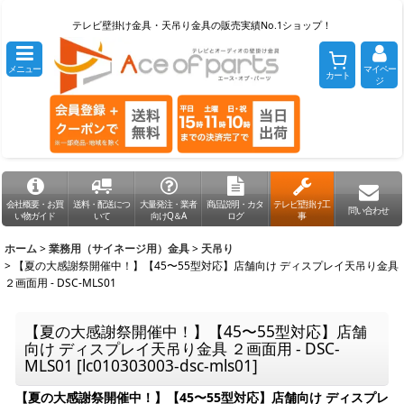
テレビ壁掛け金具・天吊り金具の販売実績No.1ショップ！
メニュー
マイペー
カート
ジ
会社概要・お買
送料・配送につ
大量発注・業者
商品説明・カタ
テレビ壁掛け工
問い合わせ
い物ガイド
いて
向けQ＆A
ログ
事
ホーム
>
業務用（サイネージ用）金具
>
天吊り
>
【夏の大感謝祭開催中！】【45〜55型対応】店舗向け ディスプレイ天吊り金具
２画面用 - DSC-MLS01
【夏の大感謝祭開催中！】【45〜55型対応】店舗
向け ディスプレイ天吊り金具 ２画面用 - DSC-
MLS01
[
lc010303003-dsc-mls01
]
【夏の大感謝祭開催中！】【45〜55型対応】店舗向け ディスプレ