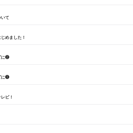
ついて
はじめました！
ビに❷
ビに❶
テレビ！