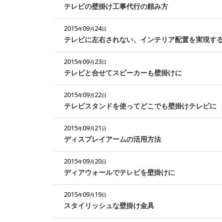
テレビの壁掛け工事代行の頼み方
2015
09
24
年
月
日
テレビに左右されない、インテリア配置を実現す
2015
09
23
年
月
日
テレビと合せてスピーカーも壁掛けに
2015
09
22
年
月
日
テレビスタンドを使ってどこでも壁掛けテレビに
2015
09
21
年
月
日
ディスプレイアームの活用方法
2015
09
20
年
月
日
ディアウォールでテレビを壁掛けに
2015
09
19
年
月
日
スタイリッシュな壁掛け金具