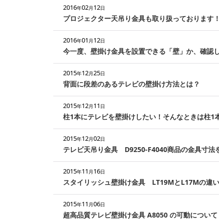
2016
02
12
年
月
日
プロジェクター天吊り金具も取り扱っております
2016
01
12
年
月
日
今一度、壁掛け金具を設置できる「壁」か、確認
2015
12
25
年
月
日
背面に段差のあるテレビの壁掛け方法とは？
2015
12
11
年
月
日
柱1本にテレビを壁掛けしたい！そんなときは柱1
2015
12
02
年
月
日
テレビ天吊り金具 D9250-F4040商品の金具寸
2015
11
16
年
月
日
スタイリッシュ壁掛け金具 LT19MとL17Mの違
2015
11
06
年
月
日
超高品質テレビ壁掛け金具 A8050 の可動について