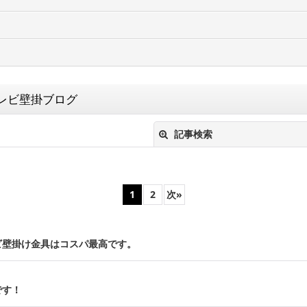
レビ壁掛ブログ
記事検索
1
2
次
»
ビ壁掛け金具はコスパ最高です。
絞り込む
です！