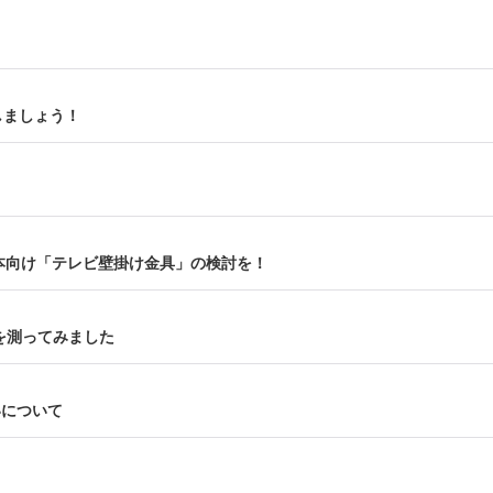
！
しましょう！
本向け「テレビ壁掛け金具」の検討を！
法を測ってみました
いについて