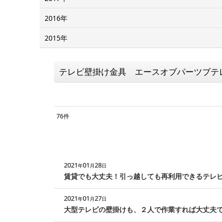
2016年
2015年
テレビ壁掛け金具 エースオブパーツブテ
76
件
キーワード
:
カテゴリ
:
2021
01
28
年
月
日
賃貸でも大丈夫！引っ越しても再利用できるテレ
2021
01
27
年
月
日
大型テレビの壁掛けも、２人で作業すれば大丈夫