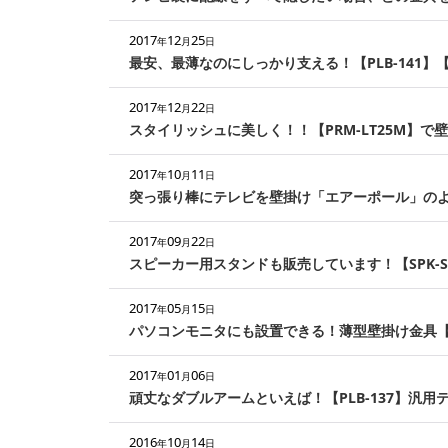
2017
12
25
年
月
日
最安、最薄なのにしっかり支える！【PLB-141】【
2017
12
22
年
月
日
スタイリッシュに美しく！！【PRM-LT25M】で
2017
10
11
年
月
日
突っ張り棒にテレビを壁掛け「エアーポール」の
2017
09
22
年
月
日
スピーカー用スタンドも販売しています！【SPK-ST
2017
05
15
年
月
日
パソコンモニタにも設置できる！薄型壁掛け金具【LC
2017
01
06
年
月
日
頑丈なダブルアームといえば！【PLB-137】汎
2016
10
14
年
月
日