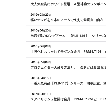
大人気金具にホワイト登場！＆壁補強のワンポイ
2016
08
25
年
月
日
軽いテレビを１本のアームで支えて角度自由自在！【
2016
06
20
年
月
日
当店1番のロングアーム 【PLB-136】 シリー
2016
06
08
年
月
日
【強化】おしゃれでモダンな金具 PRM-LT19S
2016
05
09
年
月
日
プロジェクター天吊り方法と、「金具がはみ出る
2016
04
15
年
月
日
一番人気商品【PLB-117】シリーズ 簡単設置
2016
03
11
年
月
日
スタイリッシュ壁掛け金具 PRM-LT17M と PR