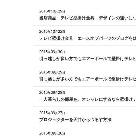
2015
10
29
年
月
日
当店商品 テレビ壁掛け金具 デザインの違いに
2015
10
22
年
月
日
テレビ壁掛け金具 エースオブパーツのブログを
2015
09
30
年
月
日
引っ越しが多い方でもエアーポールで壁掛けテレ
2015
09
29
年
月
日
引っ越しが多い方でもエアーポールで壁掛けテレ
2015
09
28
年
月
日
一人暮らしの部屋を、オシャレにするなら壁掛け
2015
09
27
年
月
日
プロジェクターを天井からつるす方法
2015
09
26
年
月
日