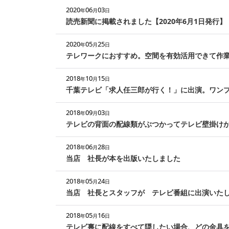
2020
06
03
年
月
日
読売新聞に掲載されました【2020年6月1日発行】
2020
05
25
年
月
日
テレワークにおすすめ。空間を有効活用できて作
2018
10
15
年
月
日
千葉テレビ「求人任三郎が行く！」に出演。ワン
2018
09
03
年
月
日
テレビの背面の配線類がぶつかってテレビ壁掛け
2018
06
28
年
月
日
当店 社長が本を出版いたしました
2018
05
24
年
月
日
当店 社長とスタッフが テレビ番組に出演いた
2018
05
16
年
月
日
テレビ裏に配線をすべて隠したい場合、どの金具