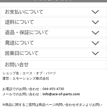
■下記よりお選びいただけます。
クレジットカード決済、代金引換、楽天ペイ、郵便振替、銀行振
込、スコア後払い、コンビニ決済、PayPayオンライン決済
【返品・キャンセルについて】
原則として返品は受け付けておりません。
金具に関しては、条件を満たしている場合は返品をお受けいたしま
土日祝日も当日出荷いたします
す。
※一部適用外の地域や商品がありますのでご了承ください。
【初期不良・保証について】
※お届け先が異なる場合は別途お届け先分の送料がかかります。
商品到着後1週間以内であれば、初期不良の受け付けを行います。
土 日 祝日
も
■お届けについて
返品対応の詳細、各種保証については
インフォメーション
のページ
ショップ名：エース・オブ・パーツ
沖縄へのお届け
は、送料とは別に地域料金が発生します。サイズに
お届け日のご指定がない場合は、最短出荷・最短到着で発送いたし
をご覧ください。
運営：エモーションズ株式会社
より金額が異なるので、詳しい料金については
沖縄送料表一覧
にて
発送しています
ます。
ご確認ください。価格に関して事前にご了承いただいてからの発送
お電話でのお問い合わせ：044-455-4730
となります（当日・土日祝日出荷不可）
平日は15時・土曜は11時・日曜祝日は10時までのご注文で当日出荷
※出荷休業日を除く
メールでのお問い合わせ：
info@ace-of-parts.com
が可能です。
※電話・メールのお問い合わせ返信は行
各種手数料はお客様のご負担となります。
っておりません
土曜は11時・日曜祝日は10時までのご注文でクレジットカード決
※商品に関するご質問は商品ページ内問い合わせボタンよりお問い
※銀行振り込み・郵便振替・コンビニ決済・PayPayオンライン決済