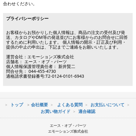
済・代引決済のみ当日出荷が可能です。
合わせください。
の場合、ご入金確認後の発送となります。
※クレジットカード・代引き決済以外のお支払方法を選択されてい
■出荷休業日
る場合は翌営業日以降の対応となります。
プライバシーポリシー
※メーカー発注品は除きます。
12月31日～1月3日
この日は出荷業務を行いませんので予めご了承下さい。
お客様からお預かりした個人情報は、商品の注文の受付及び発
送、カタログやDM等の発送並びにお客様からのお問合せに回答
するために利用いたします。 個人情報の開示・訂正及び利用・
■営業日
提供の中止の申出は、下記までご連絡をお願いいたします。
運営会社：エモーションズ株式会社
営業時間：09:30～17:30
店舗名： エース・オブ・パーツ
（電話対応休止時間：12:00～13:00）
個人情報保護管理責任者： 新井賢二
問合せ先： 044-455-4730
土日祝日は出荷業務のみ行います。
適格請求書登録番号:T2-0124-0101-6943
土日祝日は電話・メールのお問い合わせ返信は
行っておりません。
トップ
会社概要
よくある質問
お支払いについて
※最短到着をご希望の場合、時間指定不可の地域があります。
お買い物ガイド
適合確認
※配送業者の状況により荷物に遅延が生じる場合もございますので
ご了承ください。
エース・オブ・パーツ
エモーションズ株式会社