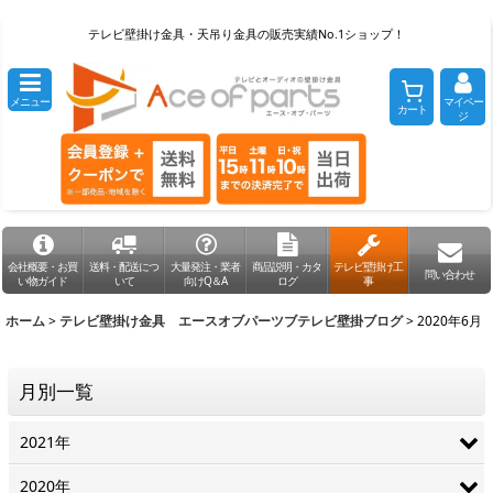
テレビ壁掛け金具・天吊り金具の販売実績No.1ショップ！
メニュー
マイペー
カート
ジ
会社概要・お買
送料・配送につ
大量発注・業者
商品説明・カタ
テレビ壁掛け工
問い合わせ
い物ガイド
いて
向けQ＆A
ログ
事
ホーム
>
テレビ壁掛け金具 エースオブパーツブテレビ壁掛ブログ
>
2020年6月
月別一覧
2021年
2020年