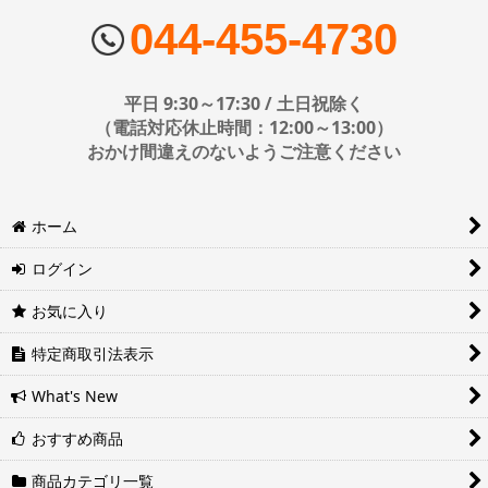
■配送会社
ヤマト運輸・佐川急便・日本郵便・西濃運輸を使用しております。
044-455-4730
配送会社はお選びいただけません。
■日時・時間指定について
平日 9:30～17:30 / 土日祝除く
時間指定は下記の通りです。
（電話対応休止時間：12:00～13:00）
おかけ間違えのないようご注意ください
※運送会社の都合上ご要望にお応えできないケースもございます。
ホーム
日時指定は4日後以降の指定となります。それ以前の日時指定をご希
望の場合は備考欄に記入をお願いします。
ログイン
■地域ごとの最短配達日時について
地域ごとの最短配達日(配達時間)については、以下をご確認くださ
お気に入り
い。
ヤマト運輸サービスレベル一覧表(PDF)
特定商取引法表示
西濃運輸サービスレベル一覧表(PDF)
What's New
おすすめ商品
商品カテゴリ一覧