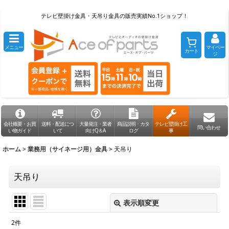
テレビ壁掛け金具・天吊り金具の販売実績No.1ショップ！
メニュー
マイペー
カート
ジ
会社概要・お買
送料・配送につ
大量発注・業者
商品説明・カタ
テレビ壁掛け工
問い合わせ
い物ガイド
いて
向けQ＆A
ログ
事
ホーム
>
業務用（サイネージ用）金具
>
天吊り
天吊り
表示順変更
閉じる
2
件