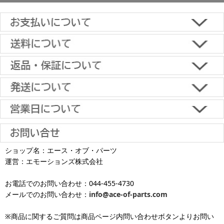
■下記よりお選びいただけます。
クレジットカード決済、代金引換、楽天ペイ、郵便振替、銀行振
込、スコア後払い、コンビニ決済、PayPayオンライン決済
【返品・キャンセルについて】
原則として返品は受け付けておりません。
金具に関しては、条件を満たしている場合は返品をお受けいたしま
土日祝日も当日出荷いたします
す。
※一部適用外の地域や商品がありますのでご了承ください。
【初期不良・保証について】
※お届け先が異なる場合は別途お届け先分の送料がかかります。
商品到着後1週間以内であれば、初期不良の受け付けを行います。
土 日 祝日
も
■お届けについて
返品対応の詳細、各種保証については
インフォメーション
のページ
ショップ名：エース・オブ・パーツ
沖縄へのお届け
は、送料とは別に地域料金が発生します。サイズに
お届け日のご指定がない場合は、最短出荷・最短到着で発送いたし
をご覧ください。
運営：エモーションズ株式会社
より金額が異なるので、詳しい料金については
沖縄送料表一覧
にて
発送しています
ます。
ご確認ください。価格に関して事前にご了承いただいてからの発送
お電話でのお問い合わせ：044-455-4730
となります（当日・土日祝日出荷不可）
平日は15時・土曜は11時・日曜祝日は10時までのご注文で当日出荷
※出荷休業日を除く
メールでのお問い合わせ：
info@ace-of-parts.com
が可能です。
※電話・メールのお問い合わせ返信は行
各種手数料はお客様のご負担となります。
っておりません
土曜は11時・日曜祝日は10時までのご注文でクレジットカード決
※商品に関するご質問は商品ページ内問い合わせボタンよりお問い
※銀行振り込み・郵便振替・コンビニ決済・PayPayオンライン決済
済・代引決済のみ当日出荷が可能です。