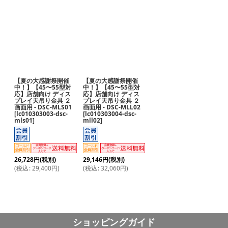
表示数
:
並び順
:
絞り込む
【夏の大感謝祭開催
【夏の大感謝祭開催
中！】【45〜55型対
中！】【45〜55型対
応】店舗向け ディス
応】店舗向け ディス
プレイ天吊り金具 ２
プレイ天吊り金具 ２
画面用 - DSC-MLS01
画面用 - DSC-MLL02
[
lc010303003-dsc-
[
lc010303004-dsc-
mls01
]
mll02
]
26,728
円
(税別)
29,146
円
(税別)
(
税込
:
29,400
円
)
(
税込
:
32,060
円
)
ショッピングガイド