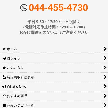
ヤマト運輸・佐川急便・日本郵便・西濃運輸を使用しております。
044-455-4730
配送会社はお選びいただけません。
■日時・時間指定について
平日 9:30～17:30 / 土日祝除く
時間指定は下記の通りです。
（電話対応休止時間：12:00～13:00）
おかけ間違えのないようご注意ください
※運送会社の都合上ご要望にお応えできないケースもございます。
ホーム
日時指定は4日後以降の指定となります。それ以前の日時指定をご希
望の場合は備考欄に記入をお願いします。
ログイン
■地域ごとの最短配達日時について
地域ごとの最短配達日(配達時間)については、以下をご確認くださ
お気に入り
い。
ヤマト運輸サービスレベル一覧表(PDF)
特定商取引法表示
西濃運輸サービスレベル一覧表(PDF)
What's New
おすすめ商品
商品カテゴリ一覧