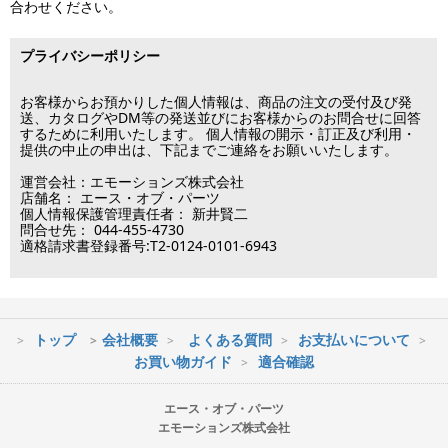
合わせください。
の場合、ご入金確認後の発送となります。
※クレジットカード・代引き決済以外のお支払方法を選択されてい
■出荷休業日
る場合は翌営業日以降の対応となります。
プライバシーポリシー
※メーカー発注品は除きます。
12月31日～1月3日
この日は出荷業務を行いませんので予めご了承下さい。
お客様からお預かりした個人情報は、商品の注文の受付及び発
送、カタログやDM等の発送並びにお客様からのお問合せに回答
するために利用いたします。 個人情報の開示・訂正及び利用・
■営業日
提供の中止の申出は、下記までご連絡をお願いいたします。
運営会社：エモーションズ株式会社
営業時間：09:30～17:30
店舗名： エース・オブ・パーツ
（電話対応休止時間：12:00～13:00）
個人情報保護管理責任者： 新井賢二
問合せ先： 044-455-4730
土日祝日は出荷業務のみ行います。
適格請求書登録番号:T2-0124-0101-6943
土日祝日は電話・メールのお問い合わせ返信は
行っておりません。
トップ
会社概要
よくある質問
お支払いについて
※最短到着をご希望の場合、時間指定不可の地域があります。
お買い物ガイド
適合確認
※配送業者の状況により荷物に遅延が生じる場合もございますので
ご了承ください。
エース・オブ・パーツ
エモーションズ株式会社
■配送会社