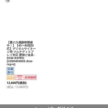
1
件
表示数
:
並び順
:
絞り込む
【夏の大感謝祭開催
中！】【45〜80型対
応】デジタルサイネー
ジ用 マルチディスプ
レイ対応 壁掛け金具 -
DSW-RXPRO
[
lc000404005-dsw-
rxpro
]
12,600
円
(税別)
(
税込
:
13,860
円
)