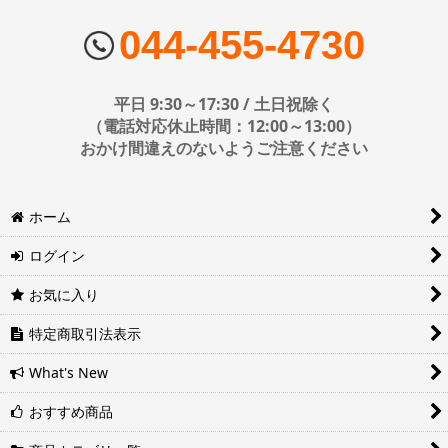
■配送会社
ヤマト運輸・佐川急便・日本郵便・西濃運輸を使用しております。
044-455-4730
配送会社はお選びいただけません。
■日時・時間指定について
平日 9:30～17:30 / 土日祝除く
時間指定は下記の通りです。
（電話対応休止時間：12:00～13:00）
おかけ間違えのないようご注意ください
※運送会社の都合上ご要望にお応えできないケースもございます。
ホーム
日時指定は4日後以降の指定となります。それ以前の日時指定をご希
望の場合は備考欄に記入をお願いします。
ログイン
■地域ごとの最短配達日時について
地域ごとの最短配達日(配達時間)については、以下をご確認くださ
お気に入り
い。
ヤマト運輸サービスレベル一覧表(PDF)
特定商取引法表示
西濃運輸サービスレベル一覧表(PDF)
What's New
おすすめ商品