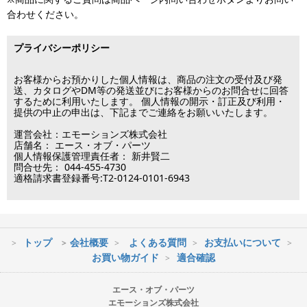
済・代引決済のみ当日出荷が可能です。
合わせください。
の場合、ご入金確認後の発送となります。
※クレジットカード・代引き決済以外のお支払方法を選択されてい
■出荷休業日
る場合は翌営業日以降の対応となります。
プライバシーポリシー
※メーカー発注品は除きます。
12月31日～1月3日
この日は出荷業務を行いませんので予めご了承下さい。
お客様からお預かりした個人情報は、商品の注文の受付及び発
送、カタログやDM等の発送並びにお客様からのお問合せに回答
するために利用いたします。 個人情報の開示・訂正及び利用・
■営業日
提供の中止の申出は、下記までご連絡をお願いいたします。
運営会社：エモーションズ株式会社
営業時間：09:30～17:30
店舗名： エース・オブ・パーツ
（電話対応休止時間：12:00～13:00）
個人情報保護管理責任者： 新井賢二
問合せ先： 044-455-4730
土日祝日は出荷業務のみ行います。
適格請求書登録番号:T2-0124-0101-6943
土日祝日は電話・メールのお問い合わせ返信は
行っておりません。
トップ
会社概要
よくある質問
お支払いについて
※最短到着をご希望の場合、時間指定不可の地域があります。
お買い物ガイド
適合確認
※配送業者の状況により荷物に遅延が生じる場合もございますので
ご了承ください。
エース・オブ・パーツ
エモーションズ株式会社