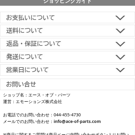
ショッピングガイド
■下記よりお選びいただけます。
クレジットカード決済、代金引換、楽天ペイ、郵便振替、銀行振
込、スコア後払い、コンビニ決済、PayPayオンライン決済
【返品・キャンセルについて】
原則として返品は受け付けておりません。
金具に関しては、条件を満たしている場合は返品をお受けいたしま
土日祝日も当日出荷いたします
す。
※一部適用外の地域や商品がありますのでご了承ください。
【初期不良・保証について】
※お届け先が異なる場合は別途お届け先分の送料がかかります。
商品到着後1週間以内であれば、初期不良の受け付けを行います。
土 日 祝日
も
■お届けについて
返品対応の詳細、各種保証については
インフォメーション
のページ
ショップ名：エース・オブ・パーツ
沖縄へのお届け
は、送料とは別に地域料金が発生します。サイズに
お届け日のご指定がない場合は、最短出荷・最短到着で発送いたし
をご覧ください。
運営：エモーションズ株式会社
より金額が異なるので、詳しい料金については
沖縄送料表一覧
にて
発送しています
ます。
ご確認ください。価格に関して事前にご了承いただいてからの発送
お電話でのお問い合わせ：044-455-4730
となります（当日・土日祝日出荷不可）
平日は15時・土曜は11時・日曜祝日は10時までのご注文で当日出荷
※出荷休業日を除く
メールでのお問い合わせ：
info@ace-of-parts.com
が可能です。
※電話・メールのお問い合わせ返信は行
各種手数料はお客様のご負担となります。
っておりません
土曜は11時・日曜祝日は10時までのご注文でクレジットカード決
※商品に関するご質問は商品ページ内問い合わせボタンよりお問い
※銀行振り込み・郵便振替・コンビニ決済・PayPayオンライン決済