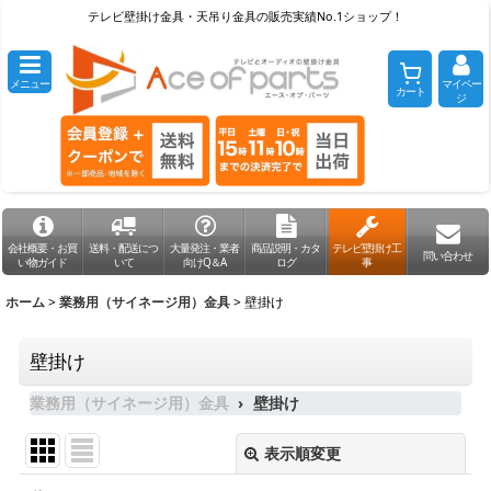
テレビ壁掛け金具・天吊り金具の販売実績No.1ショップ！
メニュー
マイペー
カート
ジ
会社概要・お買
送料・配送につ
大量発注・業者
商品説明・カタ
テレビ壁掛け工
問い合わせ
い物ガイド
いて
向けQ＆A
ログ
事
ホーム
>
業務用（サイネージ用）金具
>
壁掛け
壁掛け
業務用（サイネージ用）金具
壁掛け
表示順変更
閉じる