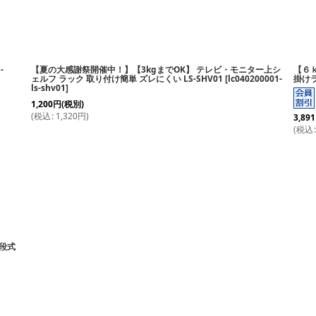
絞り込む
-
【夏の大感謝祭開催中！】【3kgまでOK】 テレビ・モニター上シ
【６
ェルフ ラック 取り付け簡単 ズレにくい LS-SHV01
[
lc040200001-
掛けラ
ls-shv01
]
1,200
円
(税別)
(
税込
:
1,320
円
)
3,891
(
税込
:
2段式