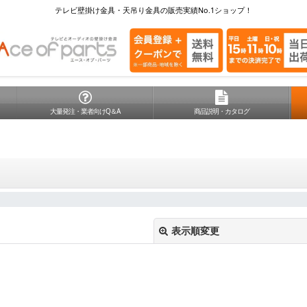
テレビ壁掛け金具・天吊り金具の販売実績No.1ショップ！
大量発注・業者向けQ＆A
商品説明・カタログ
表示順変更