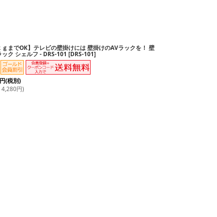
ｋｇまでOK】テレビの壁掛けには 壁掛けのAVラックを！ 壁
ック シェルフ - DRS-101
[
DRS-101
]
円
(税別)
4,280
円
)