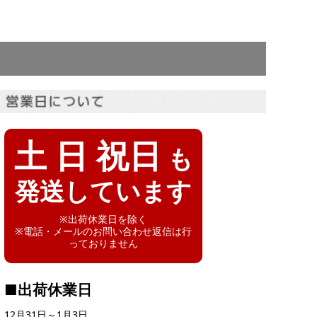
土 日 祝日
も
発送しています
※出荷休業日を除く
※電話・メールのお問い合わせ返信は行
っておりません
■出荷休業日
12月31日～1月3日