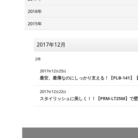
2016年
2015年
2017年12月
2
件
2017
12
25
年
月
日
最安、最薄なのにしっかり支える！【PLB-141】【
2017
12
22
年
月
日
スタイリッシュに美しく！！【PRM-LT25M】で