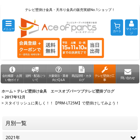
テレビ壁掛け金具・天吊り金具の販売実績No.1ショップ！
メニュー
マイペー
カート
ジ
会社概要・お買
送料・配送につ
大量発注・業者
商品説明・カタ
テレビ壁掛け工
問い合わせ
い物ガイド
いて
向けQ＆A
ログ
事
ホーム
>
テレビ壁掛け金具 エースオブパーツブテレビ壁掛ブログ
>
2017年12月
>
スタイリッシュに美しく！！【PRM-LT25M】で壁掛けしてみよう！
月別一覧
2021年