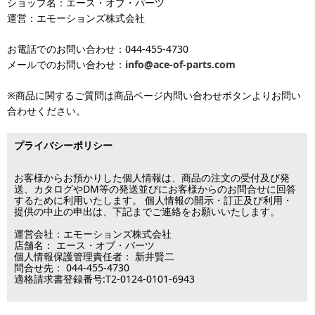
も
ショップ名：エース・オブ・パーツ
沖縄へのお届け
は、送料とは別に地域料金が発生します。サイズに
お届け日のご指定がない場合は、最短出荷・最短到着で発送いたし
をご覧ください。
運営：エモーションズ株式会社
より金額が異なるので、詳しい料金については
沖縄送料表一覧
にて
発送しています
ます。
ご確認ください。価格に関して事前にご了承いただいてからの発送
お電話でのお問い合わせ：044-455-4730
となります（当日・土日祝日出荷不可）
平日は15時・土曜は11時・日曜祝日は10時までのご注文で当日出荷
※出荷休業日を除く
メールでのお問い合わせ：
info@ace-of-parts.com
が可能です。
※電話・メールのお問い合わせ返信は行
各種手数料はお客様のご負担となります。
っておりません
土曜は11時・日曜祝日は10時までのご注文でクレジットカード決
※商品に関するご質問は商品ページ内問い合わせボタンよりお問い
※銀行振り込み・郵便振替・コンビニ決済・PayPayオンライン決済
済・代引決済のみ当日出荷が可能です。
合わせください。
の場合、ご入金確認後の発送となります。
※クレジットカード・代引き決済以外のお支払方法を選択されてい
■出荷休業日
る場合は翌営業日以降の対応となります。
プライバシーポリシー
※メーカー発注品は除きます。
12月31日～1月3日
この日は出荷業務を行いませんので予めご了承下さい。
お客様からお預かりした個人情報は、商品の注文の受付及び発
送、カタログやDM等の発送並びにお客様からのお問合せに回答
するために利用いたします。 個人情報の開示・訂正及び利用・
■営業日
提供の中止の申出は、下記までご連絡をお願いいたします。
運営会社：エモーションズ株式会社
営業時間：09:30～17:30
店舗名： エース・オブ・パーツ
（電話対応休止時間：12:00～13:00）
個人情報保護管理責任者： 新井賢二
問合せ先： 044-455-4730
土日祝日は出荷業務のみ行います。
適格請求書登録番号:T2-0124-0101-6943
土日祝日は電話・メールのお問い合わせ返信は
行っておりません。