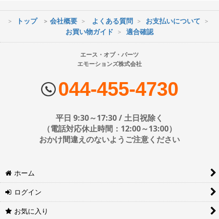
トップ
会社概要
よくある質問
お支払いについて
※最短到着をご希望の場合、時間指定不可の地域があります。
お買い物ガイド
適合確認
※配送業者の状況により荷物に遅延が生じる場合もございますので
ご了承ください。
エース・オブ・パーツ
エモーションズ株式会社
■配送会社
ヤマト運輸・佐川急便・日本郵便・西濃運輸を使用しております。
044-455-4730
配送会社はお選びいただけません。
■日時・時間指定について
平日 9:30～17:30 / 土日祝除く
時間指定は下記の通りです。
（電話対応休止時間：12:00～13:00）
おかけ間違えのないようご注意ください
※運送会社の都合上ご要望にお応えできないケースもございます。
ホーム
日時指定は4日後以降の指定となります。それ以前の日時指定をご希
望の場合は備考欄に記入をお願いします。
ログイン
■地域ごとの最短配達日時について
地域ごとの最短配達日(配達時間)については、以下をご確認くださ
お気に入り
い。