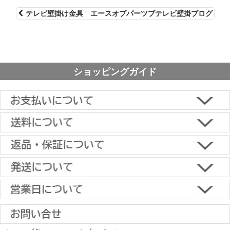
テレビ壁掛け金具 エースオブパーツブテレビ壁掛ブログ
ショッピングガイド
■下記よりお選びいただけます。
クレジットカード決済、代金引換、楽天ペイ、郵便振替、銀行振
込、スコア後払い、コンビニ決済、PayPayオンライン決済
【返品・キャンセルについて】
原則として返品は受け付けておりません。
金具に関しては、条件を満たしている場合は返品をお受けいたしま
土日祝日も当日出荷いたします
す。
※一部適用外の地域や商品がありますのでご了承ください。
【初期不良・保証について】
※お届け先が異なる場合は別途お届け先分の送料がかかります。
商品到着後1週間以内であれば、初期不良の受け付けを行います。
土 日 祝日
■お届けについて
返品対応の詳細、各種保証については
インフォメーション
のページ