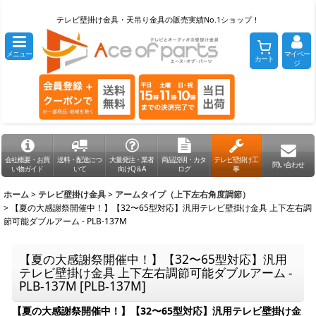
テレビ壁掛け金具・天吊り金具の販売実績No.1ショップ！
メニュー
マイペー
カート
ジ
会社概要・お買
送料・配送につ
大量発注・業者
商品説明・カタ
テレビ壁掛け工
問い合わせ
い物ガイド
いて
向けQ＆A
ログ
事
ホーム
>
テレビ壁掛け金具
>
アームタイプ（上下左右角度調節）
>
【夏の大感謝祭開催中！】【32〜65型対応】汎用テレビ壁掛け金具 上下左右調
節可能ダブルアーム - PLB-137M
【夏の大感謝祭開催中！】【32〜65型対応】汎用
テレビ壁掛け金具 上下左右調節可能ダブルアーム -
PLB-137M
[
PLB-137M
]
【夏の大感謝祭開催中！】【32〜65型対応】汎用テレビ壁掛け金