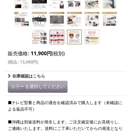
販売価格
:
11,900
円
(税別)
(
税込
:
13,090
円
)
在庫確認はこちら
カラー
を選択してください
■テレビ型番と商品の適合を確認済みで購入します（未確認に
よる返品不可）
■沖縄は別途送料が発生します。ご注文確定後にお見積りし、
ご連絡いたします。送料にご了承いただいてからの発送となり