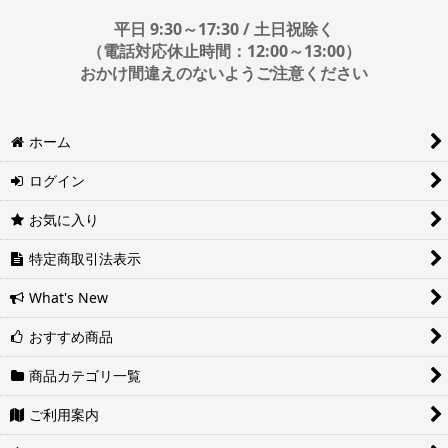
■日時・時間指定について
平日 9:30～17:30 / 土日祝除く
時間指定は下記の通りです。
（電話対応休止時間：12:00～13:00）
おかけ間違えのないようご注意ください
※運送会社の都合上ご要望にお応えできないケースもございます。
ホーム
日時指定は4日後以降の指定となります。それ以前の日時指定をご希
望の場合は備考欄に記入をお願いします。
ログイン
■地域ごとの最短配達日時について
地域ごとの最短配達日(配達時間)については、以下をご確認くださ
お気に入り
い。
ヤマト運輸サービスレベル一覧表(PDF)
特定商取引法表示
西濃運輸サービスレベル一覧表(PDF)
What's New
おすすめ商品
商品カテゴリ一覧
ご利用案内