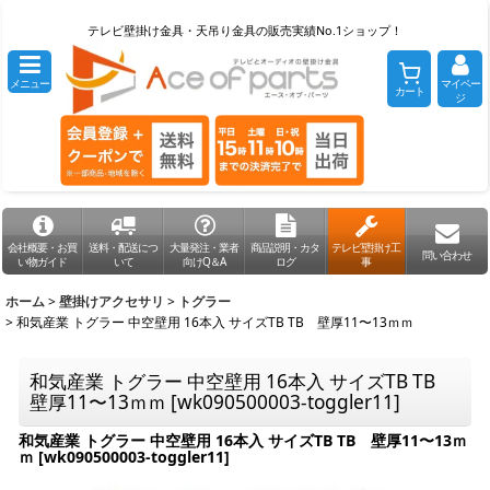
テレビ壁掛け金具・天吊り金具の販売実績No.1ショップ！
メニュー
マイペー
カート
ジ
会社概要・お買
送料・配送につ
大量発注・業者
商品説明・カタ
テレビ壁掛け工
問い合わせ
い物ガイド
いて
向けQ＆A
ログ
事
ホーム
>
壁掛けアクセサリ
>
トグラー
>
和気産業 トグラー 中空壁用 16本入 サイズTB TB 壁厚11〜13ｍｍ
和気産業 トグラー 中空壁用 16本入 サイズTB TB
壁厚11〜13ｍｍ
[
wk090500003-toggler11
]
和気産業 トグラー 中空壁用 16本入 サイズTB TB 壁厚11〜13ｍ
ｍ
[
wk090500003-toggler11
]