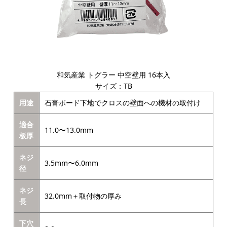
和気産業 トグラー 中空壁用 16本入
サイズ：TB
用途
石膏ボード下地でクロスの壁面への機材の取付け
適合
11.0〜13.0mm
板厚
ネジ
3.5mm〜6.0mm
径
ネジ
32.0mm＋取付物の厚み
長
下穴