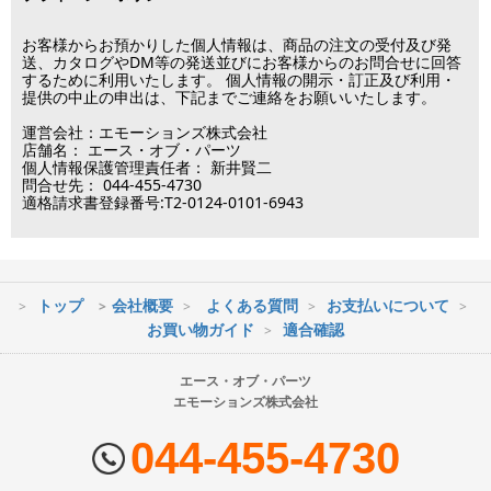
※メーカー発注品は除きます。
12月31日～1月3日
この日は出荷業務を行いませんので予めご了承下さい。
お客様からお預かりした個人情報は、商品の注文の受付及び発
送、カタログやDM等の発送並びにお客様からのお問合せに回答
するために利用いたします。 個人情報の開示・訂正及び利用・
■営業日
提供の中止の申出は、下記までご連絡をお願いいたします。
運営会社：エモーションズ株式会社
営業時間：09:30～17:30
店舗名： エース・オブ・パーツ
（電話対応休止時間：12:00～13:00）
個人情報保護管理責任者： 新井賢二
問合せ先： 044-455-4730
土日祝日は出荷業務のみ行います。
適格請求書登録番号:T2-0124-0101-6943
土日祝日は電話・メールのお問い合わせ返信は
行っておりません。
トップ
会社概要
よくある質問
お支払いについて
※最短到着をご希望の場合、時間指定不可の地域があります。
お買い物ガイド
適合確認
※配送業者の状況により荷物に遅延が生じる場合もございますので
ご了承ください。
エース・オブ・パーツ
エモーションズ株式会社
■配送会社
ヤマト運輸・佐川急便・日本郵便・西濃運輸を使用しております。
044-455-4730
配送会社はお選びいただけません。