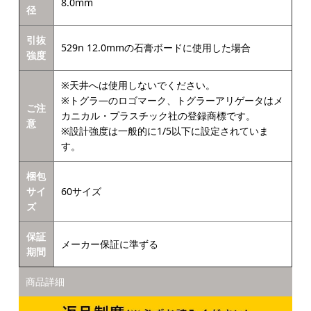
8.0mm
径
引抜
529n 12.0mmの石膏ボードに使用した場合
強度
※天井へは使用しないでください。
※トグラ―のロゴマーク、トグラーアリゲータはメ
ご注
カニカル・プラスチック社の登録商標です。
意
※設計強度は一般的に1/5以下に設定されていま
す。
梱包
サイ
60サイズ
ズ
保証
メーカー保証に準ずる
期間
商品詳細