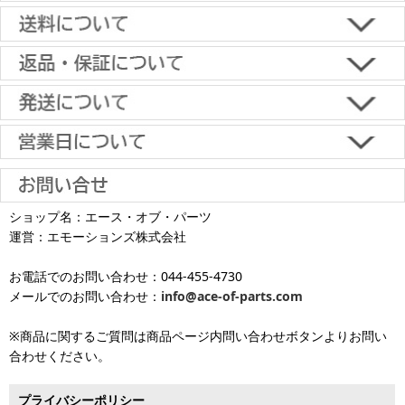
■下記よりお選びいただけます。
クレジットカード決済、代金引換、楽天ペイ、郵便振替、銀行振
込、スコア後払い、コンビニ決済、PayPayオンライン決済
【返品・キャンセルについて】
原則として返品は受け付けておりません。
金具に関しては、条件を満たしている場合は返品をお受けいたしま
土日祝日も当日出荷いたします
す。
※一部適用外の地域や商品がありますのでご了承ください。
【初期不良・保証について】
※お届け先が異なる場合は別途お届け先分の送料がかかります。
商品到着後1週間以内であれば、初期不良の受け付けを行います。
土 日 祝日
も
■お届けについて
返品対応の詳細、各種保証については
インフォメーション
のページ
ショップ名：エース・オブ・パーツ
沖縄へのお届け
は、送料とは別に地域料金が発生します。サイズに
お届け日のご指定がない場合は、最短出荷・最短到着で発送いたし
をご覧ください。
運営：エモーションズ株式会社
より金額が異なるので、詳しい料金については
沖縄送料表一覧
にて
発送しています
ます。
ご確認ください。価格に関して事前にご了承いただいてからの発送
お電話でのお問い合わせ：044-455-4730
となります（当日・土日祝日出荷不可）
平日は15時・土曜は11時・日曜祝日は10時までのご注文で当日出荷
※出荷休業日を除く
メールでのお問い合わせ：
info@ace-of-parts.com
が可能です。
※電話・メールのお問い合わせ返信は行
各種手数料はお客様のご負担となります。
っておりません
土曜は11時・日曜祝日は10時までのご注文でクレジットカード決
※商品に関するご質問は商品ページ内問い合わせボタンよりお問い
※銀行振り込み・郵便振替・コンビニ決済・PayPayオンライン決済
済・代引決済のみ当日出荷が可能です。
合わせください。
の場合、ご入金確認後の発送となります。
※クレジットカード・代引き決済以外のお支払方法を選択されてい
■出荷休業日
る場合は翌営業日以降の対応となります。
プライバシーポリシー