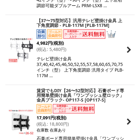
調節可能ダブルアーム PRM-LSX8 …
【37〜75型対応】汎用テレビ壁掛け金具 上
下角度調節 - PLB-117M
[
PLB-117M
]
4,982
円
(税別)
(
税込
:
5,480
円
)
テレビ壁掛け金具
37,40,42,45,46,50,52,55,57,58,60,65,70,75
インチ（型） 上下角度調節 汎用タイプ PLB-
117M …
賃貸でもDIY【26〜52型対応】石膏ボード専
用簡単壁掛け金具「ワンプッシュ壁ロック」
金具ブラック- OP117-S
[
OP117-S
]
17,091
円
(税別)
(
税込
:
18,800
円
)
在庫数 在庫あり
石膏ボード専用簡単壁掛け金具「ワンプッシ