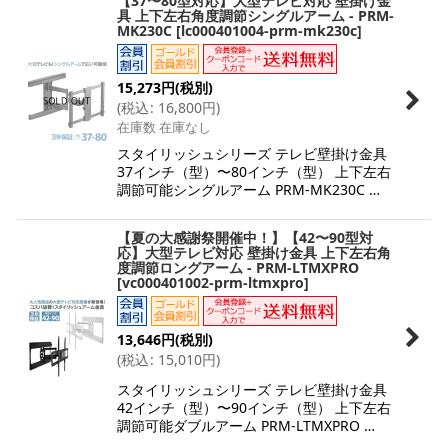
【37〜80型対応】大型テレビ対応 壁掛け金
具 上下左右角度調節シングルアーム - PRM-
MK230C
[
lc000401004-prm-mk230c
]
15,273
円
(税別)
(
税込
:
16,800
円
)
在庫数 在庫なし
スタイリッシュシリーズ テレビ壁掛け金具
37インチ（型）〜80インチ（型） 上下左右
調節可能シングルアーム PRM-MK230C …
【夏の大感謝祭開催中！】【42〜90型対
応】大型テレビ対応 壁掛け金具 上下左右角
度調節ロングアーム - PRM-LTMXPRO
[
vc000401002-prm-ltmxpro
]
13,646
円
(税別)
(
税込
:
15,010
円
)
スタイリッシュシリーズ テレビ壁掛け金具
42インチ（型）〜90インチ（型） 上下左右
調節可能ダブルアーム PRM-LTMXPRO …