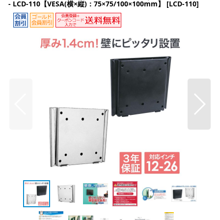
- LCD-110【VESA(横×縦)：75×75/100×100mm】
[
LCD-110
]