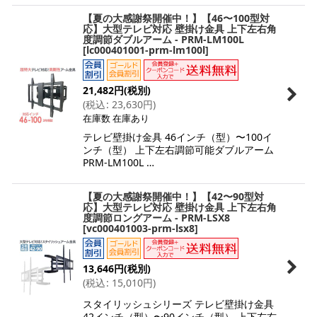
【夏の大感謝祭開催中！】【46〜100型対
応】大型テレビ対応 壁掛け金具 上下左右角
度調節ダブルアーム - PRM-LM100L
[
lc000401001-prm-lm100l
]
21,482
円
(税別)
(
税込
:
23,630
円
)
在庫数 在庫あり
テレビ壁掛け金具 46インチ（型）〜100イ
ンチ（型） 上下左右調節可能ダブルアーム
PRM-LM100L …
【夏の大感謝祭開催中！】【42〜90型対
応】大型テレビ対応 壁掛け金具 上下左右角
度調節ロングアーム - PRM-LSX8
[
vc000401003-prm-lsx8
]
13,646
円
(税別)
(
税込
:
15,010
円
)
スタイリッシュシリーズ テレビ壁掛け金具
42インチ（型）〜90インチ（型） 上下左右