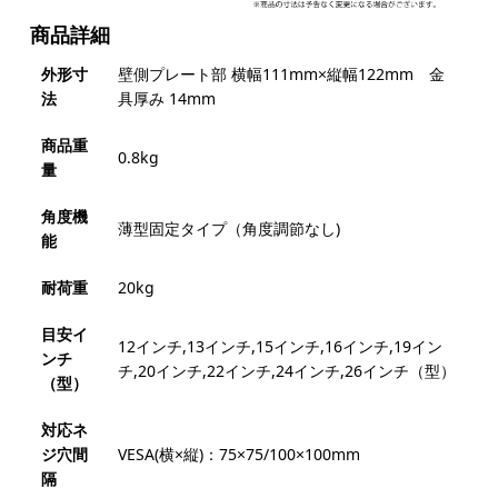
商品詳細
外形寸
壁側プレート部 横幅111mm×縦幅122mm 金
法
具厚み 14mm
商品重
0.8kg
量
角度機
薄型固定タイプ（角度調節なし)
能
耐荷重
20kg
目安イ
12インチ,13インチ,15インチ,16インチ,19イン
ンチ
チ,20インチ,22インチ,24インチ,26インチ（型）
（型）
対応ネ
ジ穴間
VESA(横×縦)：75×75/100×100mm
隔