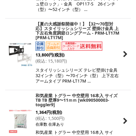
ュ壁ロック」- 金具 OP117-S 26インチ
（型）〜52インチ（型） …
【夏の大感謝祭開催中！】【32〜70型対
応】スタイリッシュシリーズ 壁掛け金具 上
下左右角度調節ロングアーム - PRM-LT17M
[
PRM-LT17M
]
13,800
円
(税別)
(
税込
:
15,180
円
)
スタイリッシュシリーズ テレビ壁掛け金具
32インチ（型）〜70インチ（型） 上下左右
アームタイプ PRM-LT17M …
和気産業 トグラー 中空壁用 16本入 サイズ
TB TB 壁厚9〜11ｍｍ
[
wk090500003-
toggler9
]
1,364
円
(税別)
(
税込
:
1,500
円
)
在庫数 在庫あり
和気産業 トグラー 中空壁用 16本入 サイ