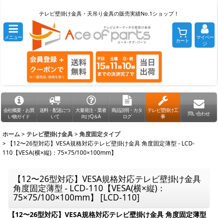
テレビ壁掛け金具・天吊り金具の販売実績No.1ショップ！
メニュー
マイペー
カート
ジ
会社概要・お買
送料・配送につ
大量発注・業者
商品説明・カタ
テレビ壁掛け工
問い合わせ
い物ガイド
いて
向けQ＆A
ログ
事
ホーム
>
テレビ壁掛け金具
>
角度固定タイプ
>
【12〜26型対応】VESA規格対応テレビ壁掛け金具 角度固定薄型 - LCD-
110【VESA(横×縦)：75×75/100×100mm】
【12〜26型対応】VESA規格対応テレビ壁掛け金具
角度固定薄型 - LCD-110【VESA(横×縦)：
75×75/100×100mm】
[
LCD-110
]
【12〜26型対応】VESA規格対応テレビ壁掛け金具 角度固定薄型