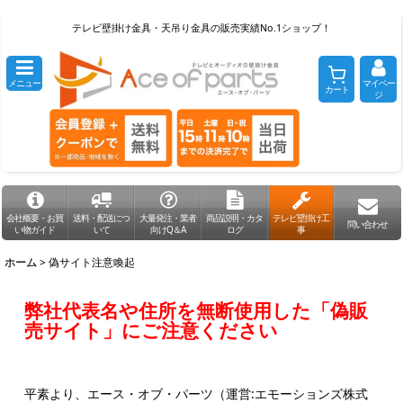
テレビ壁掛け金具・天吊り金具の販売実績No.1ショップ！
メニュー
マイペー
カート
ジ
会社概要・お買
送料・配送につ
大量発注・業者
商品説明・カタ
テレビ壁掛け工
問い合わせ
い物ガイド
いて
向けQ＆A
ログ
事
ホーム
>
偽サイト注意喚起
弊社代表名や住所を無断使用した「偽販
売サイト」にご注意ください
平素より、エース・オブ・パーツ（運営:エモーションズ株式