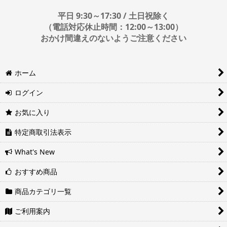
■日時・時間指定について
平日 9:30～17:30 / 土日祝除く
時間指定は下記の通りです。
（電話対応休止時間：12:00～13:00）
おかけ間違えのないようご注意ください
※運送会社の都合上ご要望にお応えできないケースもございます。
ホーム
日時指定は4日後以降の指定となります。それ以前の日時指定をご希
望の場合は備考欄に記入をお願いします。
ログイン
■地域ごとの最短配達日時について
地域ごとの最短配達日(配達時間)については、以下をご確認くださ
お気に入り
い。
ヤマト運輸サービスレベル一覧表(PDF)
特定商取引法表示
西濃運輸サービスレベル一覧表(PDF)
What's New
おすすめ商品
商品カテゴリ一覧
ご利用案内