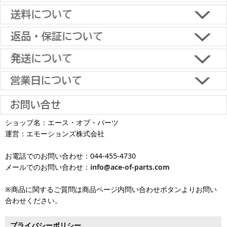
■下記よりお選びいただけます。
クレジットカード決済、代金引換、楽天ペイ、郵便振替、銀行振
込、スコア後払い、コンビニ決済、PayPayオンライン決済
【返品・キャンセルについて】
原則として返品は受け付けておりません。
金具に関しては、条件を満たしている場合は返品をお受けいたしま
土日祝日も当日出荷いたします
す。
※一部適用外の地域や商品がありますのでご了承ください。
【初期不良・保証について】
※お届け先が異なる場合は別途お届け先分の送料がかかります。
商品到着後1週間以内であれば、初期不良の受け付けを行います。
土 日 祝日
も
■お届けについて
返品対応の詳細、各種保証については
インフォメーション
のページ
ショップ名：エース・オブ・パーツ
沖縄へのお届け
は、送料とは別に地域料金が発生します。サイズに
お届け日のご指定がない場合は、最短出荷・最短到着で発送いたし
をご覧ください。
運営：エモーションズ株式会社
より金額が異なるので、詳しい料金については
沖縄送料表一覧
にて
発送しています
ます。
ご確認ください。価格に関して事前にご了承いただいてからの発送
お電話でのお問い合わせ：044-455-4730
となります（当日・土日祝日出荷不可）
平日は15時・土曜は11時・日曜祝日は10時までのご注文で当日出荷
※出荷休業日を除く
メールでのお問い合わせ：
info@ace-of-parts.com
が可能です。
※電話・メールのお問い合わせ返信は行
各種手数料はお客様のご負担となります。
っておりません
土曜は11時・日曜祝日は10時までのご注文でクレジットカード決
※商品に関するご質問は商品ページ内問い合わせボタンよりお問い
※銀行振り込み・郵便振替・コンビニ決済・PayPayオンライン決済
済・代引決済のみ当日出荷が可能です。
合わせください。
の場合、ご入金確認後の発送となります。
※クレジットカード・代引き決済以外のお支払方法を選択されてい
■出荷休業日
る場合は翌営業日以降の対応となります。
プライバシーポリシー