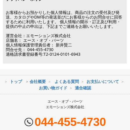
※メーカー発注品は除きます。
12月31日～1月3日
この日は出荷業務を行いませんので予めご了承下さい。
お客様からお預かりした個人情報は、商品の注文の受付及び発
送、カタログやDM等の発送並びにお客様からのお問合せに回答
するために利用いたします。 個人情報の開示・訂正及び利用・
■営業日
提供の中止の申出は、下記までご連絡をお願いいたします。
運営会社：エモーションズ株式会社
営業時間：09:30～17:30
店舗名： エース・オブ・パーツ
（電話対応休止時間：12:00～13:00）
個人情報保護管理責任者： 新井賢二
問合せ先： 044-455-4730
土日祝日は出荷業務のみ行います。
適格請求書登録番号:T2-0124-0101-6943
土日祝日は電話・メールのお問い合わせ返信は
行っておりません。
トップ
会社概要
よくある質問
お支払いについて
※最短到着をご希望の場合、時間指定不可の地域があります。
お買い物ガイド
適合確認
※配送業者の状況により荷物に遅延が生じる場合もございますので
ご了承ください。
エース・オブ・パーツ
エモーションズ株式会社
■配送会社
ヤマト運輸・佐川急便・日本郵便・西濃運輸を使用しております。
044-455-4730
配送会社はお選びいただけません。