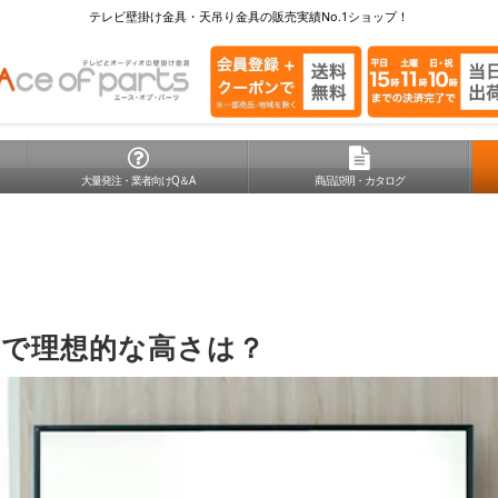
テレビ壁掛け金具・天吊り金具の販売実績No.1ショップ！
大量発注・業者向けQ＆A
商品説明・カタログ
上で
理想的な高さ
は？