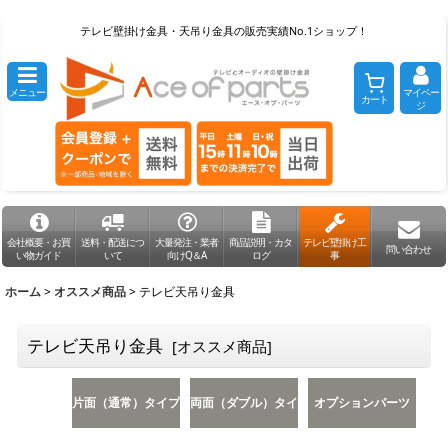
テレビ壁掛け金具・天吊り金具の販売実績No.1ショップ！
メニュー
マイペー
カート
ジ
会社概要・お買
送料・配送につ
大量発注・業者
商品説明・カタ
テレビ壁掛け工
問い合わせ
い物ガイド
いて
向けQ＆A
ログ
事
ホーム
>
オススメ商品
>
テレビ天吊り金具
テレビ天吊り金具
[
オススメ商品
]
片面（通常）タイプ
両面（ダブル）タイ
オプションパーツ