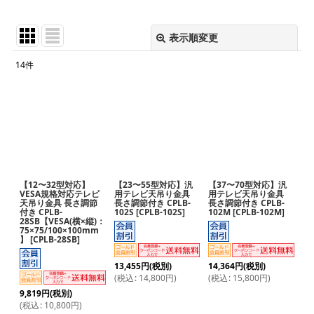
プ
表示順変更
閉じる
14
件
サブカテゴリ
:
表示数
:
並び順
:
【12〜32型対応】
【23〜55型対応】汎
【37〜70型対応】汎
絞り込む
VESA規格対応テレビ
用テレビ天吊り金具
用テレビ天吊り金具
天吊り金具 長さ調節
長さ調節付き CPLB-
長さ調節付き CPLB-
付き CPLB-
102S
[
CPLB-102S
]
102M
[
CPLB-102M
]
28SB【VESA(横×縦)：
75×75/100×100mm
】
[
CPLB-28SB
]
13,455
円
(税別)
14,364
円
(税別)
(
税込
:
14,800
円
)
(
税込
:
15,800
円
)
9,819
円
(税別)
(
税込
:
10,800
円
)