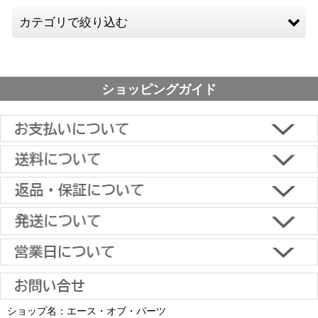
カテゴリで絞り込む
小型TV用
ショッピングガイド
中型TV用
大型TV用
片面（通常）タイプ
■下記よりお選びいただけます。
クレジットカード決済、代金引換、楽天ペイ、郵便振替、銀行振
両面(ダブル）タイプ
込、スコア後払い、コンビニ決済、PayPayオンライン決済
【返品・キャンセルについて】
オプションパーツ
原則として返品は受け付けておりません。
金具に関しては、条件を満たしている場合は返品をお受けいたしま
土日祝日も当日出荷いたします
す。
※一部適用外の地域や商品がありますのでご了承ください。
【初期不良・保証について】
※お届け先が異なる場合は別途お届け先分の送料がかかります。
商品到着後1週間以内であれば、初期不良の受け付けを行います。
土 日 祝日
も
■お届けについて
返品対応の詳細、各種保証については
インフォメーション
のページ
ショップ名：エース・オブ・パーツ
沖縄へのお届け
は、送料とは別に地域料金が発生します。サイズに