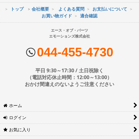
トップ
会社概要
よくある質問
お支払いについて
※最短到着をご希望の場合、時間指定不可の地域があります。
お買い物ガイド
適合確認
※配送業者の状況により荷物に遅延が生じる場合もございますので
ご了承ください。
エース・オブ・パーツ
エモーションズ株式会社
■配送会社
ヤマト運輸・佐川急便・日本郵便・西濃運輸を使用しております。
044-455-4730
配送会社はお選びいただけません。
■日時・時間指定について
平日 9:30～17:30 / 土日祝除く
時間指定は下記の通りです。
（電話対応休止時間：12:00～13:00）
おかけ間違えのないようご注意ください
※運送会社の都合上ご要望にお応えできないケースもございます。
ホーム
日時指定は4日後以降の指定となります。それ以前の日時指定をご希
望の場合は備考欄に記入をお願いします。
ログイン
■地域ごとの最短配達日時について
地域ごとの最短配達日(配達時間)については、以下をご確認くださ
お気に入り
い。