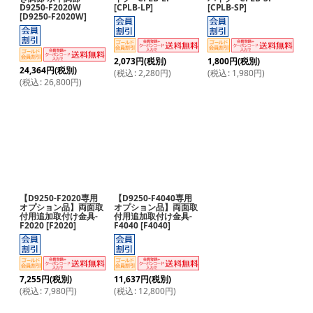
D9250-F2020W
[
CPLB-LP
]
[
CPLB-SP
]
[
D9250-F2020W
]
2,073
円
(税別)
1,800
円
(税別)
24,364
円
(税別)
(
税込
:
2,280
円
)
(
税込
:
1,980
円
)
(
税込
:
26,800
円
)
【D9250-F2020専用
【D9250-F4040専用
オプション品】両面取
オプション品】両面取
付用追加取付け金具-
付用追加取付け金具-
F2020
[
F2020
]
F4040
[
F4040
]
7,255
円
(税別)
11,637
円
(税別)
(
税込
:
7,980
円
)
(
税込
:
12,800
円
)