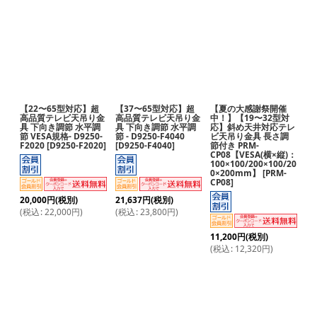
【22〜65型対応】超
【37〜65型対応】超
【夏の大感謝祭開催
高品質テレビ天吊り金
高品質テレビ天吊り金
中！】【19〜32型対
具 下向き調節 水平調
具 下向き調節 水平調
応】斜め天井対応テレ
節 VESA規格- D9250-
節 - D9250-F4040
ビ天吊り金具 長さ調
F2020
[
D9250-F2020
]
[
D9250-F4040
]
節付き PRM-
CP08【VESA(横×縦)：
100×100/200×100/20
0×200mm】
[
PRM-
CP08
]
20,000
円
(税別)
21,637
円
(税別)
(
税込
:
22,000
円
)
(
税込
:
23,800
円
)
11,200
円
(税別)
(
税込
:
12,320
円
)