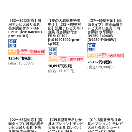
【32〜80型対応】汎
【夏の大感謝祭開催
【37〜65型対応】(両
用テレビ天吊り金具
中！】【32〜80型対
面タイプ）超高品質テ
長さ調節付き PRM-
応】汎用テレビ天吊り
レビ天吊り金具 下向
CP101
[
lc010401001-
金具 長さ調節付き
き調節 水平調節 -
prm-cp101
]
PRM-CP102
D9250-F4040W
[
lc010401002-prm-
[
D9250-F4040W
]
cp102
]
12,546
円
(税別)
26,182
円
(税別)
(
税込
:
13,800
円
)
10,091
円
(税別)
(
税込
:
28,800
円
)
(
税込
:
11,100
円
)
【22〜65型対応】(両
【CPLB型番天吊り金
【CPLB型番天吊り金
面タイプ）超高品質テ
具オプション】テレビ
具オプション】テレビ
レビ天吊り金具 下向
天吊り金具 ロングパ
天吊り金具 ショート
き調節 水平調節 -
イプ - CPLB-LP
パイプ - CPLB-SP