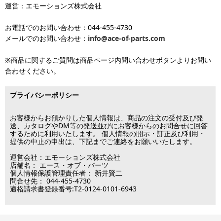
お届け日のご指定がない場合は、最短出荷・最短到着で発送いたし
をご覧ください。
運営：エモーションズ株式会社
より金額が異なるので、詳しい料金については
沖縄送料表一覧
にて
発送しています
ます。
ご確認ください。価格に関して事前にご了承いただいてからの発送
お電話でのお問い合わせ：044-455-4730
となります（当日・土日祝日出荷不可）
平日は15時・土曜は11時・日曜祝日は10時までのご注文で当日出荷
※出荷休業日を除く
メールでのお問い合わせ：
info@ace-of-parts.com
が可能です。
※電話・メールのお問い合わせ返信は行
各種手数料はお客様のご負担となります。
っておりません
土曜は11時・日曜祝日は10時までのご注文でクレジットカード決
※商品に関するご質問は商品ページ内問い合わせボタンよりお問い
※銀行振り込み・郵便振替・コンビニ決済・PayPayオンライン決済
済・代引決済のみ当日出荷が可能です。
合わせください。
の場合、ご入金確認後の発送となります。
※クレジットカード・代引き決済以外のお支払方法を選択されてい
■出荷休業日
る場合は翌営業日以降の対応となります。
プライバシーポリシー
※メーカー発注品は除きます。
12月31日～1月3日
この日は出荷業務を行いませんので予めご了承下さい。
お客様からお預かりした個人情報は、商品の注文の受付及び発
送、カタログやDM等の発送並びにお客様からのお問合せに回答
するために利用いたします。 個人情報の開示・訂正及び利用・
■営業日
提供の中止の申出は、下記までご連絡をお願いいたします。
運営会社：エモーションズ株式会社
営業時間：09:30～17:30
店舗名： エース・オブ・パーツ
（電話対応休止時間：12:00～13:00）
個人情報保護管理責任者： 新井賢二
問合せ先： 044-455-4730
土日祝日は出荷業務のみ行います。
適格請求書登録番号:T2-0124-0101-6943
土日祝日は電話・メールのお問い合わせ返信は
行っておりません。