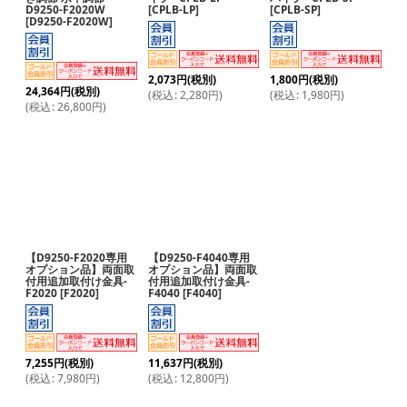
D9250-F2020W
[
CPLB-LP
]
[
CPLB-SP
]
[
D9250-F2020W
]
2,073
円
(税別)
1,800
円
(税別)
24,364
円
(税別)
(
税込
:
2,280
円
)
(
税込
:
1,980
円
)
(
税込
:
26,800
円
)
【D9250-F2020専用
【D9250-F4040専用
オプション品】両面取
オプション品】両面取
付用追加取付け金具-
付用追加取付け金具-
F2020
[
F2020
]
F4040
[
F4040
]
7,255
円
(税別)
11,637
円
(税別)
(
税込
:
7,980
円
)
(
税込
:
12,800
円
)