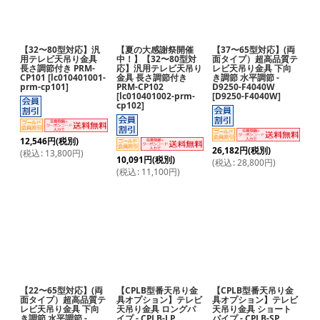
【32〜80型対応】汎
【夏の大感謝祭開催
【37〜65型対応】(両
用テレビ天吊り金具
中！】【32〜80型対
面タイプ）超高品質テ
長さ調節付き PRM-
応】汎用テレビ天吊り
レビ天吊り金具 下向
CP101
[
lc010401001-
金具 長さ調節付き
き調節 水平調節 -
prm-cp101
]
PRM-CP102
D9250-F4040W
[
lc010401002-prm-
[
D9250-F4040W
]
cp102
]
12,546
円
(税別)
26,182
円
(税別)
(
税込
:
13,800
円
)
10,091
円
(税別)
(
税込
:
28,800
円
)
(
税込
:
11,100
円
)
【22〜65型対応】(両
【CPLB型番天吊り金
【CPLB型番天吊り金
面タイプ）超高品質テ
具オプション】テレビ
具オプション】テレビ
レビ天吊り金具 下向
天吊り金具 ロングパ
天吊り金具 ショート
き調節 水平調節 -
イプ - CPLB-LP
パイプ - CPLB-SP