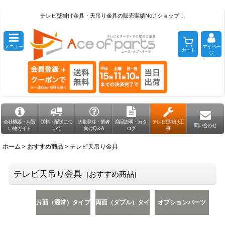
テレビ壁掛け金具・天吊り金具の販売実績No.1ショップ！
メニュー
マイペー
カート
ジ
会社概要・お買
送料・配送につ
大量発注・業者
商品説明・カタ
テレビ壁掛け工
問い合わせ
い物ガイド
いて
向けQ＆A
ログ
事
ホーム
>
おすすめ商品
>
テレビ天吊り金具
テレビ天吊り金具
[
おすすめ商品
]
片面（通常）タイプ
両面（ダブル）タイ
オプションパーツ