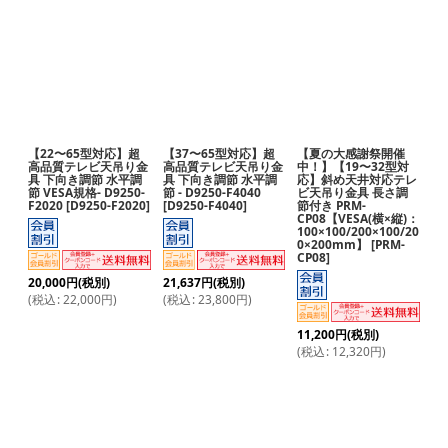
【22〜65型対応】超
【37〜65型対応】超
【夏の大感謝祭開催
高品質テレビ天吊り金
高品質テレビ天吊り金
中！】【19〜32型対
具 下向き調節 水平調
具 下向き調節 水平調
応】斜め天井対応テレ
節 VESA規格- D9250-
節 - D9250-F4040
ビ天吊り金具 長さ調
F2020
[
D9250-F2020
]
[
D9250-F4040
]
節付き PRM-
CP08【VESA(横×縦)：
100×100/200×100/20
0×200mm】
[
PRM-
CP08
]
20,000
円
(税別)
21,637
円
(税別)
(
税込
:
22,000
円
)
(
税込
:
23,800
円
)
11,200
円
(税別)
(
税込
:
12,320
円
)