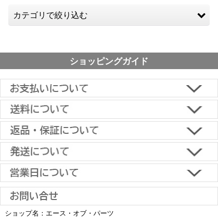
カテゴリで絞り込む
小型TV用
ショッピングガイド
中型TV用
大型TV用
片面（通常）タイプ
■下記よりお選びいただけます。
クレジットカード決済、代金引換、楽天ペイ、郵便振替、銀行振
両面(ダブル）タイプ
込、スコア後払い、コンビニ決済、PayPayオンライン決済
【返品・キャンセルについて】
オプションパーツ
原則として返品は受け付けておりません。
金具に関しては、条件を満たしている場合は返品をお受けいたしま
土日祝日も当日出荷いたします
す。
※一部適用外の地域や商品がありますのでご了承ください。
【初期不良・保証について】
※お届け先が異なる場合は別途お届け先分の送料がかかります。
商品到着後1週間以内であれば、初期不良の受け付けを行います。
土 日 祝日
も
■お届けについて
返品対応の詳細、各種保証については
インフォメーション
のページ
ショップ名：エース・オブ・パーツ
沖縄へのお届け
は、送料とは別に地域料金が発生します。サイズに