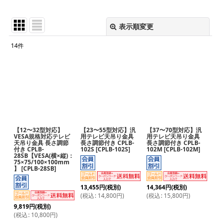
プ
表示順変更
閉じる
14
件
サブカテゴリ
:
表示数
:
並び順
:
【12〜32型対応】
【23〜55型対応】汎
【37〜70型対応】汎
絞り込む
VESA規格対応テレビ
用テレビ天吊り金具
用テレビ天吊り金具
天吊り金具 長さ調節
長さ調節付き CPLB-
長さ調節付き CPLB-
付き CPLB-
102S
[
CPLB-102S
]
102M
[
CPLB-102M
]
28SB【VESA(横×縦)：
75×75/100×100mm
】
[
CPLB-28SB
]
13,455
円
(税別)
14,364
円
(税別)
(
税込
:
14,800
円
)
(
税込
:
15,800
円
)
9,819
円
(税別)
(
税込
:
10,800
円
)