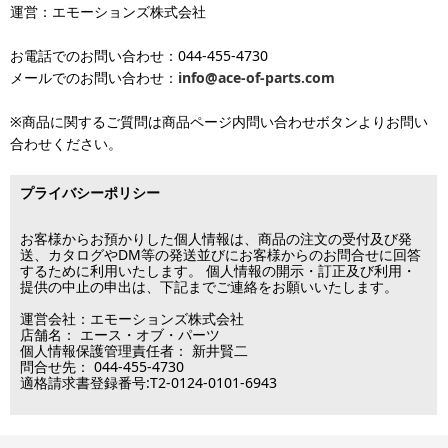
お届け日のご指定がない場合は、最短出荷・最短到着で発送いたし
をご覧ください。
運営：エモーションズ株式会社
より金額が異なるので、詳しい料金については
沖縄送料表一覧
にて
発送しています
ます。
ご確認ください。価格に関して事前にご了承いただいてからの発送
お電話でのお問い合わせ：044-455-4730
となります（当日・土日祝日出荷不可）
平日は15時・土曜は11時・日曜祝日は10時までのご注文で当日出荷
※出荷休業日を除く
メールでのお問い合わせ：
info@ace-of-parts.com
が可能です。
※電話・メールのお問い合わせ返信は行
各種手数料はお客様のご負担となります。
っておりません
土曜は11時・日曜祝日は10時までのご注文でクレジットカード決
※商品に関するご質問は商品ページ内問い合わせボタンよりお問い
※銀行振り込み・郵便振替・コンビニ決済・PayPayオンライン決済
済・代引決済のみ当日出荷が可能です。
合わせください。
の場合、ご入金確認後の発送となります。
※クレジットカード・代引き決済以外のお支払方法を選択されてい
■出荷休業日
る場合は翌営業日以降の対応となります。
プライバシーポリシー
※メーカー発注品は除きます。
12月31日～1月3日
この日は出荷業務を行いませんので予めご了承下さい。
お客様からお預かりした個人情報は、商品の注文の受付及び発
送、カタログやDM等の発送並びにお客様からのお問合せに回答
するために利用いたします。 個人情報の開示・訂正及び利用・
■営業日
提供の中止の申出は、下記までご連絡をお願いいたします。
運営会社：エモーションズ株式会社
営業時間：09:30～17:30
店舗名： エース・オブ・パーツ
（電話対応休止時間：12:00～13:00）
個人情報保護管理責任者： 新井賢二
問合せ先： 044-455-4730
土日祝日は出荷業務のみ行います。
適格請求書登録番号:T2-0124-0101-6943
土日祝日は電話・メールのお問い合わせ返信は
行っておりません。