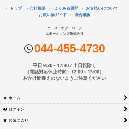
トップ
会社概要
よくある質問
お支払いについて
※最短到着をご希望の場合、時間指定不可の地域があります。
お買い物ガイド
適合確認
※配送業者の状況により荷物に遅延が生じる場合もございますので
ご了承ください。
エース・オブ・パーツ
エモーションズ株式会社
■配送会社
ヤマト運輸・佐川急便・日本郵便・西濃運輸を使用しております。
044-455-4730
配送会社はお選びいただけません。
■日時・時間指定について
平日 9:30～17:30 / 土日祝除く
時間指定は下記の通りです。
（電話対応休止時間：12:00～13:00）
おかけ間違えのないようご注意ください
※運送会社の都合上ご要望にお応えできないケースもございます。
ホーム
日時指定は4日後以降の指定となります。それ以前の日時指定をご希
望の場合は備考欄に記入をお願いします。
ログイン
■地域ごとの最短配達日時について
地域ごとの最短配達日(配達時間)については、以下をご確認くださ
お気に入り
い。