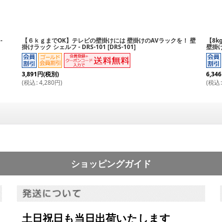
-
【６ｋｇまでOK】テレビの壁掛けには 壁掛けのAVラックを！ 壁
【8k
絞り込む
掛けラック シェルフ - DRS-101
[
DRS-101
]
壁掛け
3,891
円
(税別)
6,346
(
税込
:
4,280
円
)
(
税込
:
ショッピングガイド
土日祝日も当日出荷いたします