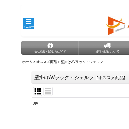
メニュー
会社概要・お買い物ガイド
送料・配送について
ホーム
>
オススメ商品
>
壁掛けAVラック・シェルフ
壁掛けAVラック・シェルフ
[
オススメ商品
]
3
件
サブカテゴリ
:
表示数
: