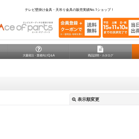
テレビ壁掛け金具・天吊り金具の販売実績No.1ショップ！
大量発注・業者向けQ＆A
商品説明・カタログ
表示順変更