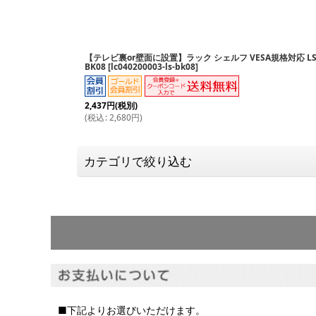
並び順
:
【テレビ裏or壁面に設置】ラック シェルフ VESA規格対応 LS
BK08
[
lc040200003-ls-bk08
]
2,437
円
(税別)
(
税込
:
2,680
円
)
カテゴリで絞り込む
壁掛け
■下記よりお選びいただけます。