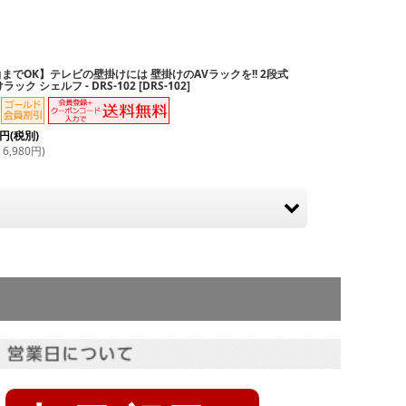
gまでOK】テレビの壁掛けには 壁掛けのAVラックを!! 2段式
ラック シェルフ - DRS-102
[
DRS-102
]
円
(税別)
6,980
円
)