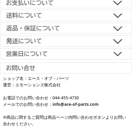
■下記よりお選びいただけます。
クレジットカード決済、代金引換、楽天ペイ、郵便振替、銀行振
込、スコア後払い、コンビニ決済、PayPayオンライン決済
【返品・キャンセルについて】
原則として返品は受け付けておりません。
金具に関しては、条件を満たしている場合は返品をお受けいたしま
土日祝日も当日出荷いたします
す。
※一部適用外の地域や商品がありますのでご了承ください。
【初期不良・保証について】
※お届け先が異なる場合は別途お届け先分の送料がかかります。
商品到着後1週間以内であれば、初期不良の受け付けを行います。
土 日 祝日
も
■お届けについて
返品対応の詳細、各種保証については
インフォメーション
のページ
ショップ名：エース・オブ・パーツ
沖縄へのお届け
は、送料とは別に地域料金が発生します。サイズに
お届け日のご指定がない場合は、最短出荷・最短到着で発送いたし
をご覧ください。
運営：エモーションズ株式会社
より金額が異なるので、詳しい料金については
沖縄送料表一覧
にて
発送しています
ます。
ご確認ください。価格に関して事前にご了承いただいてからの発送
お電話でのお問い合わせ：044-455-4730
となります（当日・土日祝日出荷不可）
平日は15時・土曜は11時・日曜祝日は10時までのご注文で当日出荷
※出荷休業日を除く
メールでのお問い合わせ：
info@ace-of-parts.com
が可能です。
※電話・メールのお問い合わせ返信は行
各種手数料はお客様のご負担となります。
っておりません
土曜は11時・日曜祝日は10時までのご注文でクレジットカード決
※商品に関するご質問は商品ページ内問い合わせボタンよりお問い
※銀行振り込み・郵便振替・コンビニ決済・PayPayオンライン決済
済・代引決済のみ当日出荷が可能です。
合わせください。
の場合、ご入金確認後の発送となります。
※クレジットカード・代引き決済以外のお支払方法を選択されてい