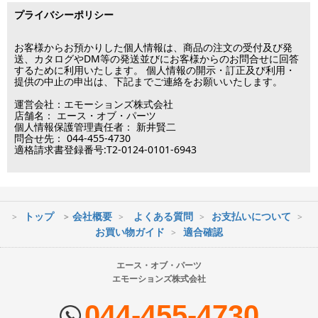
■出荷休業日
る場合は翌営業日以降の対応となります。
プライバシーポリシー
※メーカー発注品は除きます。
12月31日～1月3日
この日は出荷業務を行いませんので予めご了承下さい。
お客様からお預かりした個人情報は、商品の注文の受付及び発
送、カタログやDM等の発送並びにお客様からのお問合せに回答
するために利用いたします。 個人情報の開示・訂正及び利用・
■営業日
提供の中止の申出は、下記までご連絡をお願いいたします。
運営会社：エモーションズ株式会社
営業時間：09:30～17:30
店舗名： エース・オブ・パーツ
（電話対応休止時間：12:00～13:00）
個人情報保護管理責任者： 新井賢二
問合せ先： 044-455-4730
土日祝日は出荷業務のみ行います。
適格請求書登録番号:T2-0124-0101-6943
土日祝日は電話・メールのお問い合わせ返信は
行っておりません。
トップ
会社概要
よくある質問
お支払いについて
※最短到着をご希望の場合、時間指定不可の地域があります。
お買い物ガイド
適合確認
※配送業者の状況により荷物に遅延が生じる場合もございますので
ご了承ください。
エース・オブ・パーツ
エモーションズ株式会社
■配送会社
ヤマト運輸・佐川急便・日本郵便・西濃運輸を使用しております。
044-455-4730