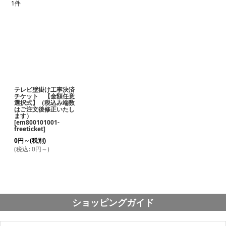
1
件
表示数
:
並び順
:
絞り込む
テレビ壁掛け工事決済
チケット 【金額任意
選択式】（税込み端数
はご注文後修正いたし
ます）
[
em800101001-
freeticket
]
0
円
～
(税別)
(
税込
:
0
円
～
)
ショッピングガイド