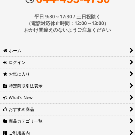
配送会社はお選びいただけません。
■日時・時間指定について
平日 9:30～17:30 / 土日祝除く
時間指定は下記の通りです。
（電話対応休止時間：12:00～13:00）
おかけ間違えのないようご注意ください
※運送会社の都合上ご要望にお応えできないケースもございます。
ホーム
日時指定は4日後以降の指定となります。それ以前の日時指定をご希
望の場合は備考欄に記入をお願いします。
ログイン
■地域ごとの最短配達日時について
地域ごとの最短配達日(配達時間)については、以下をご確認くださ
お気に入り
い。
ヤマト運輸サービスレベル一覧表(PDF)
特定商取引法表示
西濃運輸サービスレベル一覧表(PDF)
What's New
おすすめ商品
商品カテゴリ一覧
ご利用案内