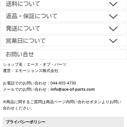
■下記よりお選びいただけます。
クレジットカード決済、代金引換、楽天ペイ、郵便振替、銀行振
込、スコア後払い、コンビニ決済、PayPayオンライン決済
【返品・キャンセルについて】
原則として返品は受け付けておりません。
金具に関しては、条件を満たしている場合は返品をお受けいたしま
土日祝日も当日出荷いたします
す。
※一部適用外の地域や商品がありますのでご了承ください。
【初期不良・保証について】
※お届け先が異なる場合は別途お届け先分の送料がかかります。
商品到着後1週間以内であれば、初期不良の受け付けを行います。
土 日 祝日
も
■お届けについて
返品対応の詳細、各種保証については
インフォメーション
のページ
ショップ名：エース・オブ・パーツ
沖縄へのお届け
は、送料とは別に地域料金が発生します。サイズに
お届け日のご指定がない場合は、最短出荷・最短到着で発送いたし
をご覧ください。
運営：エモーションズ株式会社
より金額が異なるので、詳しい料金については
沖縄送料表一覧
にて
発送しています
ます。
ご確認ください。価格に関して事前にご了承いただいてからの発送
お電話でのお問い合わせ：044-455-4730
となります（当日・土日祝日出荷不可）
平日は15時・土曜は11時・日曜祝日は10時までのご注文で当日出荷
※出荷休業日を除く
メールでのお問い合わせ：
info@ace-of-parts.com
が可能です。
※電話・メールのお問い合わせ返信は行
各種手数料はお客様のご負担となります。
っておりません
土曜は11時・日曜祝日は10時までのご注文でクレジットカード決
※商品に関するご質問は商品ページ内問い合わせボタンよりお問い
※銀行振り込み・郵便振替・コンビニ決済・PayPayオンライン決済
済・代引決済のみ当日出荷が可能です。
合わせください。
の場合、ご入金確認後の発送となります。
※クレジットカード・代引き決済以外のお支払方法を選択されてい
■出荷休業日
る場合は翌営業日以降の対応となります。
プライバシーポリシー
※メーカー発注品は除きます。
12月31日～1月3日