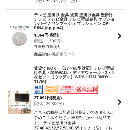
（型）〜28インチ（型） …
テレビ 壁掛け 金具 賃貸 壁掛け金具 壁掛け
テレビ テレビ金具 テレビ壁掛金具 オプショ
ンパーツ ワンプッシュ プッシュピン OP-
PIN4
[
op-pin4
]
1,364
円
(税別)
(
税込
:
1,500
円
)
在庫数 在庫あり
商品詳細 保証期間 1年
賃貸でもOK！【37〜65型対応】テレビ壁掛
け金具・DIAWALL・ディアウォール・2ｘ4
材セット【ウッディ】WDY-117M
[
WDY-
117M
]
27,091
円
(税別)
(
税込
:
29,800
円
)
こちらの商品は配送日時指定ができません。
予めご了承ください※代金引換不可商品で
す。 テレビ壁掛け金具
37,40,42,52,57,58,60,65インチ（型） テレ