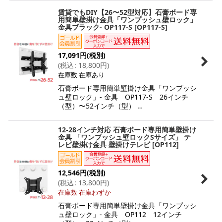
賃貸でもDIY【26〜52型対応】石膏ボード専
用簡単壁掛け金具「ワンプッシュ壁ロック」
金具ブラック- OP117-S
[
OP117-S
]
17,091
円
(税別)
(
税込
:
18,800
円
)
在庫数 在庫あり
石膏ボード専用簡単壁掛け金具「ワンプッシ
ュ壁ロック」- 金具 OP117-S 26インチ
（型）〜52インチ（型） …
12-28インチ対応 石膏ボード専用簡単壁掛け
金具 「ワンプッシュ壁ロックSサイズ」 テ
レビ壁掛け金具 壁掛けテレビ
[
OP112
]
12,546
円
(税別)
(
税込
:
13,800
円
)
在庫数 在庫わずか
石膏ボード専用簡単壁掛け金具「ワンプッシ
ュ壁ロック」- 金具 OP112 12インチ