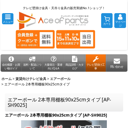
テレビ壁掛け金具・天吊り金具の販売実績No.1ショップ！
メニュー
マイペー
カート
ジ
会社概要・お買
送料・配送につ
大量発注・業者
商品説明・カタ
テレビ壁掛け工
問い合わせ
い物ガイド
いて
向けQ＆A
ログ
事
ホーム
>
賃貸向けテレビ金具
>
エアーポール
>
エアーポール 2本専用棚板90x25cmタイプ
エアーポール 2本専用棚板90x25cmタイプ
[
AP-
SH9025
]
エアーポール 2本専用棚板90x25cmタイプ
[
AP-SH9025
]