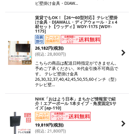
ビ壁掛け金具・DIAW…
賃貸でもOK！【26〜60型対応】テレビ壁掛
け金具・DIAWALL・ディアウォール・2ｘ4
材セット【ウッディ】WDY-117S
[
WDY-
117S
]
26,182
円
(税別)
(
税込
:
28,800
円
)
こちらの商品は配送日時指定ができません。
予めご了承ください。※代金引換不可商品で
す。 テレビ壁掛け金具
26,30,32,37,40,42,45,50,55,60インチ（型）
テレビ壁…
NHK「おはよう日本」まちかど情報室で紹
介！エアーポール 1本タイプ・角度固定Sサ
イズ
[
ap-110
]
19,819
円
(税別)
(
税込
:
21,800
円
)