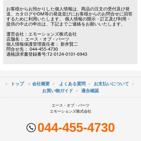
この日は出荷業務を行いませんので予めご了承下さい。
お客様からお預かりした個人情報は、商品の注文の受付及び発
送、カタログやDM等の発送並びにお客様からのお問合せに回答
するために利用いたします。 個人情報の開示・訂正及び利用・
■営業日
提供の中止の申出は、下記までご連絡をお願いいたします。
運営会社：エモーションズ株式会社
営業時間：09:30～17:30
店舗名： エース・オブ・パーツ
（電話対応休止時間：12:00～13:00）
個人情報保護管理責任者： 新井賢二
問合せ先： 044-455-4730
土日祝日は出荷業務のみ行います。
適格請求書登録番号:T2-0124-0101-6943
土日祝日は電話・メールのお問い合わせ返信は
行っておりません。
トップ
会社概要
よくある質問
お支払いについて
※最短到着をご希望の場合、時間指定不可の地域があります。
お買い物ガイド
適合確認
※配送業者の状況により荷物に遅延が生じる場合もございますので
ご了承ください。
エース・オブ・パーツ
エモーションズ株式会社
■配送会社
ヤマト運輸・佐川急便・日本郵便・西濃運輸を使用しております。
044-455-4730
配送会社はお選びいただけません。