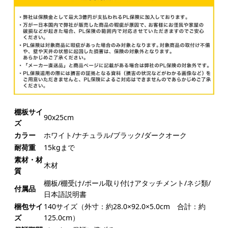
棚板サイ
90x25cm
ズ
カラー
ホワイト/ナチュラル/ブラック/ダークオーク
耐荷重
15kgまで
素材・材
木材
質
棚板/棚受け/ポール取り付けアタッチメント/ネジ類/
付属品
日本語説明書
梱包サイ
140サイズ（外寸：約28.0×92.0×5.0cm 合計：約
ズ
125.0cm）