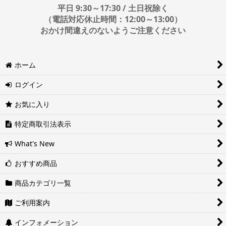
■日時・時間指定について
平日 9:30～17:30 / 土日祝除く
時間指定は下記の通りです。
（電話対応休止時間：12:00～13:00）
おかけ間違えのないようご注意ください
※運送会社の都合上ご要望にお応えできないケースもございます。
ホーム
日時指定は4日後以降の指定となります。それ以前の日時指定をご希
望の場合は備考欄に記入をお願いします。
ログイン
■地域ごとの最短配達日時について
地域ごとの最短配達日(配達時間)については、以下をご確認くださ
お気に入り
い。
ヤマト運輸サービスレベル一覧表(PDF)
特定商取引法表示
西濃運輸サービスレベル一覧表(PDF)
What's New
おすすめ商品
商品カテゴリ一覧
ご利用案内
インフォメーション