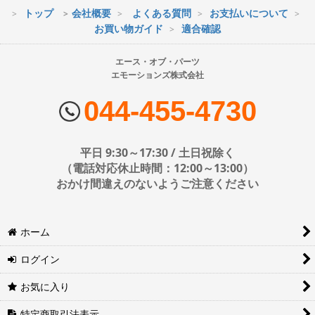
トップ
会社概要
よくある質問
お支払いについて
※最短到着をご希望の場合、時間指定不可の地域があります。
お買い物ガイド
適合確認
※配送業者の状況により荷物に遅延が生じる場合もございますので
ご了承ください。
エース・オブ・パーツ
エモーションズ株式会社
■配送会社
ヤマト運輸・佐川急便・日本郵便・西濃運輸を使用しております。
044-455-4730
配送会社はお選びいただけません。
■日時・時間指定について
平日 9:30～17:30 / 土日祝除く
時間指定は下記の通りです。
（電話対応休止時間：12:00～13:00）
おかけ間違えのないようご注意ください
※運送会社の都合上ご要望にお応えできないケースもございます。
ホーム
日時指定は4日後以降の指定となります。それ以前の日時指定をご希
望の場合は備考欄に記入をお願いします。
ログイン
■地域ごとの最短配達日時について
地域ごとの最短配達日(配達時間)については、以下をご確認くださ
お気に入り
い。
ヤマト運輸サービスレベル一覧表(PDF)
特定商取引法表示