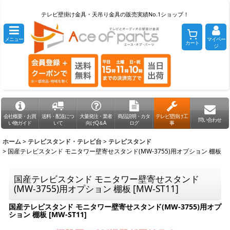
テレビ壁掛け金具・天吊り金具の販売実績No.1ショップ！
メニュー
マイペー
カート
ジ
会社概要・お買
送料・配送につ
大量発注・業者
商品説明・カタ
テレビ壁掛け工
問い合わせ
い物ガイド
いて
向けQ＆A
ログ
事
ホーム
>
テレビスタンド・テレビ台
>
テレビスタンド
>
国産テレビスタンド モニタワー壁寄せスタンド(MW-3755)用オプション 棚板
国産テレビスタンド モニタワー壁寄せスタンド
(MW-3755)用オプション 棚板
[
MW-ST11
]
国産テレビスタンド モニタワー壁寄せスタンド(MW-3755)用オプ
ション 棚板
[
MW-ST11
]