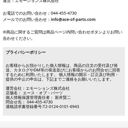
運営：エモーションズ株式会社
より金額が異なるので、詳しい料金については
沖縄送料表一覧
にて
発送しています
ます。
ご確認ください。価格に関して事前にご了承いただいてからの発送
お電話でのお問い合わせ：044-455-4730
となります（当日・土日祝日出荷不可）
平日は15時・土曜は11時・日曜祝日は10時までのご注文で当日出荷
※出荷休業日を除く
メールでのお問い合わせ：
info@ace-of-parts.com
が可能です。
※電話・メールのお問い合わせ返信は行
各種手数料はお客様のご負担となります。
っておりません
土曜は11時・日曜祝日は10時までのご注文でクレジットカード決
※商品に関するご質問は商品ページ内問い合わせボタンよりお問い
※銀行振り込み・郵便振替・コンビニ決済・PayPayオンライン決済
済・代引決済のみ当日出荷が可能です。
合わせください。
の場合、ご入金確認後の発送となります。
※クレジットカード・代引き決済以外のお支払方法を選択されてい
■出荷休業日
る場合は翌営業日以降の対応となります。
プライバシーポリシー
※メーカー発注品は除きます。
12月31日～1月3日
この日は出荷業務を行いませんので予めご了承下さい。
お客様からお預かりした個人情報は、商品の注文の受付及び発
送、カタログやDM等の発送並びにお客様からのお問合せに回答
するために利用いたします。 個人情報の開示・訂正及び利用・
■営業日
提供の中止の申出は、下記までご連絡をお願いいたします。
運営会社：エモーションズ株式会社
営業時間：09:30～17:30
店舗名： エース・オブ・パーツ
（電話対応休止時間：12:00～13:00）
個人情報保護管理責任者： 新井賢二
問合せ先： 044-455-4730
土日祝日は出荷業務のみ行います。
適格請求書登録番号:T2-0124-0101-6943
土日祝日は電話・メールのお問い合わせ返信は
行っておりません。