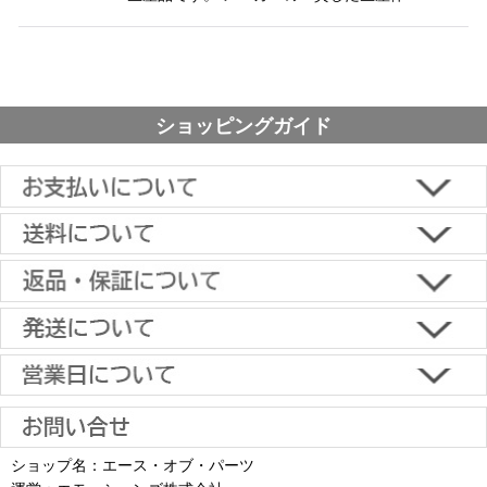
ショッピングガイド
■下記よりお選びいただけます。
クレジットカード決済、代金引換、楽天ペイ、郵便振替、銀行振
込、スコア後払い、コンビニ決済、PayPayオンライン決済
【返品・キャンセルについて】
原則として返品は受け付けておりません。
金具に関しては、条件を満たしている場合は返品をお受けいたしま
土日祝日も当日出荷いたします
す。
※一部適用外の地域や商品がありますのでご了承ください。
【初期不良・保証について】
※お届け先が異なる場合は別途お届け先分の送料がかかります。
商品到着後1週間以内であれば、初期不良の受け付けを行います。
土 日 祝日
も
■お届けについて
返品対応の詳細、各種保証については
インフォメーション
のページ
ショップ名：エース・オブ・パーツ
沖縄へのお届け
は、送料とは別に地域料金が発生します。サイズに
お届け日のご指定がない場合は、最短出荷・最短到着で発送いたし
をご覧ください。