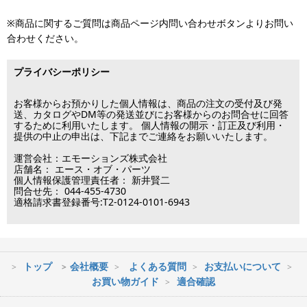
が可能です。
※電話・メールのお問い合わせ返信は行
各種手数料はお客様のご負担となります。
っておりません
土曜は11時・日曜祝日は10時までのご注文でクレジットカード決
※商品に関するご質問は商品ページ内問い合わせボタンよりお問い
※銀行振り込み・郵便振替・コンビニ決済・PayPayオンライン決済
済・代引決済のみ当日出荷が可能です。
合わせください。
の場合、ご入金確認後の発送となります。
※クレジットカード・代引き決済以外のお支払方法を選択されてい
■出荷休業日
る場合は翌営業日以降の対応となります。
プライバシーポリシー
※メーカー発注品は除きます。
12月31日～1月3日
この日は出荷業務を行いませんので予めご了承下さい。
お客様からお預かりした個人情報は、商品の注文の受付及び発
送、カタログやDM等の発送並びにお客様からのお問合せに回答
するために利用いたします。 個人情報の開示・訂正及び利用・
■営業日
提供の中止の申出は、下記までご連絡をお願いいたします。
運営会社：エモーションズ株式会社
営業時間：09:30～17:30
店舗名： エース・オブ・パーツ
（電話対応休止時間：12:00～13:00）
個人情報保護管理責任者： 新井賢二
問合せ先： 044-455-4730
土日祝日は出荷業務のみ行います。
適格請求書登録番号:T2-0124-0101-6943
土日祝日は電話・メールのお問い合わせ返信は
行っておりません。
トップ
会社概要
よくある質問
お支払いについて
※最短到着をご希望の場合、時間指定不可の地域があります。
お買い物ガイド
適合確認
※配送業者の状況により荷物に遅延が生じる場合もございますので