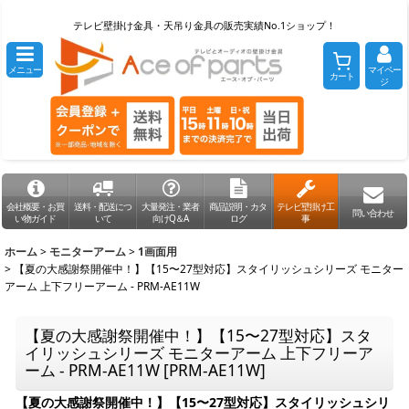
テレビ壁掛け金具・天吊り金具の販売実績No.1ショップ！
メニュー
マイペー
カート
ジ
会社概要・お買
送料・配送につ
大量発注・業者
商品説明・カタ
テレビ壁掛け工
問い合わせ
い物ガイド
いて
向けQ＆A
ログ
事
ホーム
>
モニターアーム
>
1画面用
>
【夏の大感謝祭開催中！】【15〜27型対応】スタイリッシュシリーズ モニター
アーム 上下フリーアーム - PRM-AE11W
【夏の大感謝祭開催中！】【15〜27型対応】スタ
イリッシュシリーズ モニターアーム 上下フリーア
ーム - PRM-AE11W
[
PRM-AE11W
]
【夏の大感謝祭開催中！】【15〜27型対応】スタイリッシュシリ