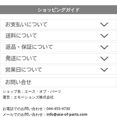
ショッピングガイド
■下記よりお選びいただけます。
クレジットカード決済、代金引換、楽天ペイ、郵便振替、銀行振
込、スコア後払い、コンビニ決済、PayPayオンライン決済
【返品・キャンセルについて】
原則として返品は受け付けておりません。
金具に関しては、条件を満たしている場合は返品をお受けいたしま
土日祝日も当日出荷いたします
す。
※一部適用外の地域や商品がありますのでご了承ください。
【初期不良・保証について】
※お届け先が異なる場合は別途お届け先分の送料がかかります。
商品到着後1週間以内であれば、初期不良の受け付けを行います。
土 日 祝日
も
■お届けについて
返品対応の詳細、各種保証については
インフォメーション
のページ
ショップ名：エース・オブ・パーツ
沖縄へのお届け
は、送料とは別に地域料金が発生します。サイズに
お届け日のご指定がない場合は、最短出荷・最短到着で発送いたし
をご覧ください。
運営：エモーションズ株式会社
より金額が異なるので、詳しい料金については
沖縄送料表一覧
にて
発送しています
ます。
ご確認ください。価格に関して事前にご了承いただいてからの発送
お電話でのお問い合わせ：044-455-4730
となります（当日・土日祝日出荷不可）
平日は15時・土曜は11時・日曜祝日は10時までのご注文で当日出荷
※出荷休業日を除く
メールでのお問い合わせ：
info@ace-of-parts.com