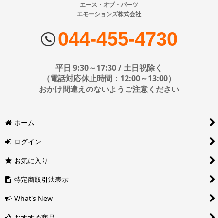
ご了承ください。
エース・オブ・パーツ
エモーションズ株式会社
■配送会社
ヤマト運輸・佐川急便・日本郵便・西濃運輸を使用しております。
044-455-4730
配送会社はお選びいただけません。
■日時・時間指定について
平日 9:30～17:30 / 土日祝除く
時間指定は下記の通りです。
（電話対応休止時間：12:00～13:00）
おかけ間違えのないようご注意ください
※運送会社の都合上ご要望にお応えできないケースもございます。
ホーム
日時指定は4日後以降の指定となります。それ以前の日時指定をご希
望の場合は備考欄に記入をお願いします。
ログイン
■地域ごとの最短配達日時について
地域ごとの最短配達日(配達時間)については、以下をご確認くださ
お気に入り
い。
ヤマト運輸サービスレベル一覧表(PDF)
特定商取引法表示
西濃運輸サービスレベル一覧表(PDF)
What's New
おすすめ商品