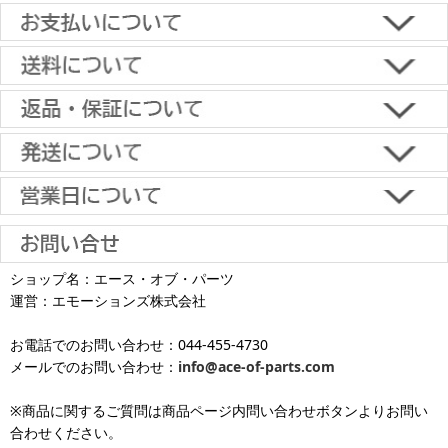
■下記よりお選びいただけます。
クレジットカード決済、代金引換、楽天ペイ、郵便振替、銀行振
込、スコア後払い、コンビニ決済、PayPayオンライン決済
【返品・キャンセルについて】
原則として返品は受け付けておりません。
金具に関しては、条件を満たしている場合は返品をお受けいたしま
土日祝日も当日出荷いたします
す。
※一部適用外の地域や商品がありますのでご了承ください。
【初期不良・保証について】
※お届け先が異なる場合は別途お届け先分の送料がかかります。
商品到着後1週間以内であれば、初期不良の受け付けを行います。
土 日 祝日
も
■お届けについて
返品対応の詳細、各種保証については
インフォメーション
のページ
ショップ名：エース・オブ・パーツ
沖縄へのお届け
は、送料とは別に地域料金が発生します。サイズに
お届け日のご指定がない場合は、最短出荷・最短到着で発送いたし
をご覧ください。
運営：エモーションズ株式会社
より金額が異なるので、詳しい料金については
沖縄送料表一覧
にて
発送しています
ます。
ご確認ください。価格に関して事前にご了承いただいてからの発送
お電話でのお問い合わせ：044-455-4730
となります（当日・土日祝日出荷不可）
平日は15時・土曜は11時・日曜祝日は10時までのご注文で当日出荷
※出荷休業日を除く
メールでのお問い合わせ：
info@ace-of-parts.com
が可能です。
※電話・メールのお問い合わせ返信は行
各種手数料はお客様のご負担となります。
っておりません
土曜は11時・日曜祝日は10時までのご注文でクレジットカード決
※商品に関するご質問は商品ページ内問い合わせボタンよりお問い
※銀行振り込み・郵便振替・コンビニ決済・PayPayオンライン決済
済・代引決済のみ当日出荷が可能です。
合わせください。
の場合、ご入金確認後の発送となります。
※クレジットカード・代引き決済以外のお支払方法を選択されてい