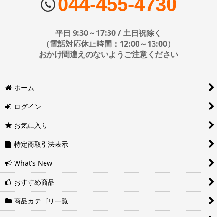
044-455-4730
配送会社はお選びいただけません。
■日時・時間指定について
平日 9:30～17:30 / 土日祝除く
時間指定は下記の通りです。
（電話対応休止時間：12:00～13:00）
おかけ間違えのないようご注意ください
※運送会社の都合上ご要望にお応えできないケースもございます。
ホーム
日時指定は4日後以降の指定となります。それ以前の日時指定をご希
望の場合は備考欄に記入をお願いします。
ログイン
■地域ごとの最短配達日時について
地域ごとの最短配達日(配達時間)については、以下をご確認くださ
お気に入り
い。
ヤマト運輸サービスレベル一覧表(PDF)
特定商取引法表示
西濃運輸サービスレベル一覧表(PDF)
What's New
おすすめ商品
商品カテゴリ一覧