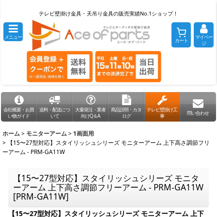
テレビ壁掛け金具・天吊り金具の販売実績No.1ショップ！
メニュー
マイペー
カート
ジ
会社概要・お買
送料・配送につ
大量発注・業者
商品説明・カタ
テレビ壁掛け工
問い合わせ
い物ガイド
いて
向けQ＆A
ログ
事
ホーム
>
モニターアーム
>
1画面用
>
【15〜27型対応】スタイリッシュシリーズ モニターアーム 上下高さ調節フリ
ーアーム - PRM-GA11W
【15〜27型対応】スタイリッシュシリーズ モニタ
ーアーム 上下高さ調節フリーアーム - PRM-GA11W
[
PRM-GA11W
]
【15〜27型対応】スタイリッシュシリーズ モニターアーム 上下