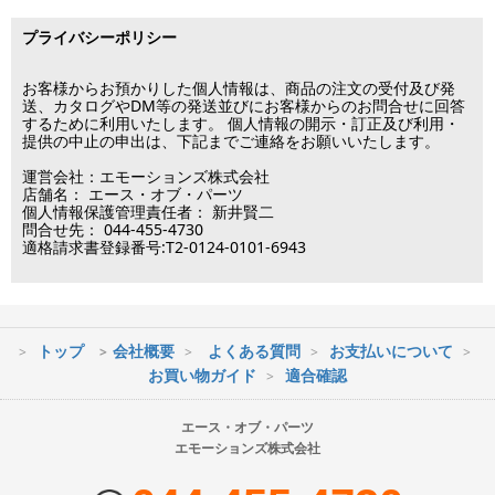
■出荷休業日
る場合は翌営業日以降の対応となります。
プライバシーポリシー
※メーカー発注品は除きます。
12月31日～1月3日
この日は出荷業務を行いませんので予めご了承下さい。
お客様からお預かりした個人情報は、商品の注文の受付及び発
送、カタログやDM等の発送並びにお客様からのお問合せに回答
するために利用いたします。 個人情報の開示・訂正及び利用・
■営業日
提供の中止の申出は、下記までご連絡をお願いいたします。
運営会社：エモーションズ株式会社
営業時間：09:30～17:30
店舗名： エース・オブ・パーツ
（電話対応休止時間：12:00～13:00）
個人情報保護管理責任者： 新井賢二
問合せ先： 044-455-4730
土日祝日は出荷業務のみ行います。
適格請求書登録番号:T2-0124-0101-6943
土日祝日は電話・メールのお問い合わせ返信は
行っておりません。
トップ
会社概要
よくある質問
お支払いについて
※最短到着をご希望の場合、時間指定不可の地域があります。
お買い物ガイド
適合確認
※配送業者の状況により荷物に遅延が生じる場合もございますので
ご了承ください。
エース・オブ・パーツ
エモーションズ株式会社
■配送会社
ヤマト運輸・佐川急便・日本郵便・西濃運輸を使用しております。