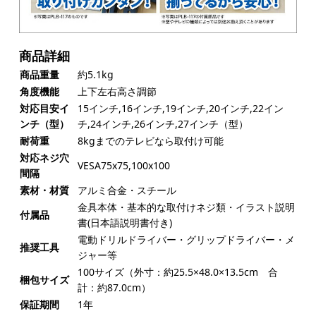
商品詳細
商品重量
約5.1kg
角度機能
上下左右高さ調節
対応目安イ
15インチ,16インチ,19インチ,20インチ,22イン
ンチ（型）
チ,24インチ,26インチ,27インチ（型）
耐荷重
8kgまでのテレビなら取付け可能
対応ネジ穴
VESA75x75,100x100
間隔
素材・材質
アルミ合金・スチール
金具本体・基本的な取付けネジ類・イラスト説明
付属品
書(日本語説明書付き)
電動ドリルドライバー・グリップドライバー・メ
推奨工具
ジャー等
100サイズ（外寸：約25.5×48.0×13.5cm 合
梱包サイズ
計：約87.0cm）
保証期間
1年