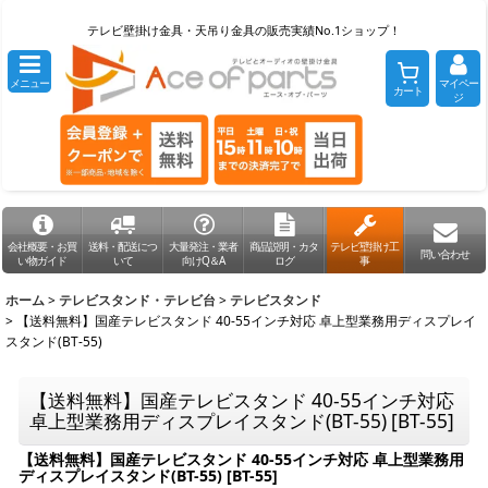
テレビ壁掛け金具・天吊り金具の販売実績No.1ショップ！
メニュー
マイペー
カート
ジ
会社概要・お買
送料・配送につ
大量発注・業者
商品説明・カタ
テレビ壁掛け工
問い合わせ
い物ガイド
いて
向けQ＆A
ログ
事
ホーム
>
テレビスタンド・テレビ台
>
テレビスタンド
>
【送料無料】国産テレビスタンド 40-55インチ対応 卓上型業務用ディスプレイ
スタンド(BT-55)
【送料無料】国産テレビスタンド 40-55インチ対応
卓上型業務用ディスプレイスタンド(BT-55)
[
BT-55
]
【送料無料】国産テレビスタンド 40-55インチ対応 卓上型業務用
ディスプレイスタンド(BT-55)
[
BT-55
]