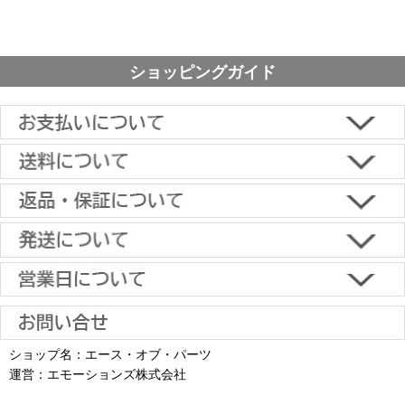
ショッピングガイド
■下記よりお選びいただけます。
クレジットカード決済、代金引換、楽天ペイ、郵便振替、銀行振
込、スコア後払い、コンビニ決済、PayPayオンライン決済
【返品・キャンセルについて】
原則として返品は受け付けておりません。
金具に関しては、条件を満たしている場合は返品をお受けいたしま
土日祝日も当日出荷いたします
す。
※一部適用外の地域や商品がありますのでご了承ください。
【初期不良・保証について】
※お届け先が異なる場合は別途お届け先分の送料がかかります。
商品到着後1週間以内であれば、初期不良の受け付けを行います。
土 日 祝日
も
■お届けについて
返品対応の詳細、各種保証については
インフォメーション
のページ
ショップ名：エース・オブ・パーツ
沖縄へのお届け
は、送料とは別に地域料金が発生します。サイズに
お届け日のご指定がない場合は、最短出荷・最短到着で発送いたし
をご覧ください。
運営：エモーションズ株式会社
より金額が異なるので、詳しい料金については
沖縄送料表一覧
にて
発送しています
ます。
ご確認ください。価格に関して事前にご了承いただいてからの発送