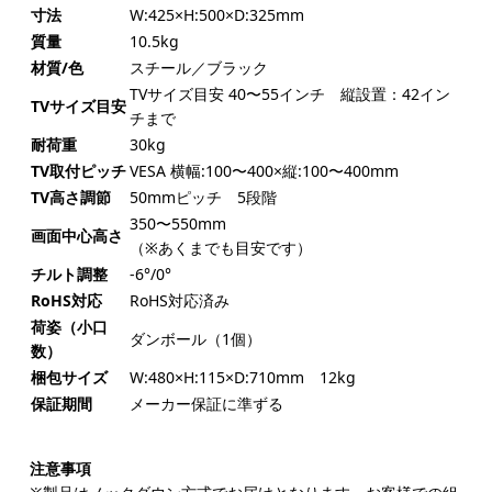
寸法
W:425×H:500×D:325mm
質量
10.5kg
材質/色
スチール／ブラック
TVサイズ目安 40〜55インチ 縦設置：42イン
TVサイズ目安
チまで
耐荷重
30kg
TV取付ピッチ
VESA 横幅:100〜400×縦:100〜400mm
TV高さ調節
50mmピッチ 5段階
350〜550mm
画面中心高さ
（※あくまでも目安です）
チルト調整
-6°/0°
RoHS対応
RoHS対応済み
荷姿（小口
ダンボール（1個）
数）
梱包サイズ
W:480×H:115×D:710mm 12kg
保証期間
メーカー保証に準ずる
注意事項