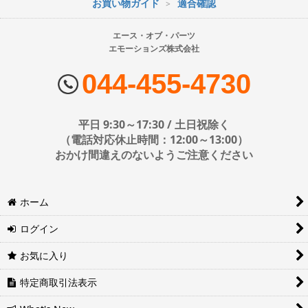
お買い物ガイド
適合確認
※配送業者の状況により荷物に遅延が生じる場合もございますので
ご了承ください。
エース・オブ・パーツ
エモーションズ株式会社
■配送会社
ヤマト運輸・佐川急便・日本郵便・西濃運輸を使用しております。
044-455-4730
配送会社はお選びいただけません。
■日時・時間指定について
平日 9:30～17:30 / 土日祝除く
時間指定は下記の通りです。
（電話対応休止時間：12:00～13:00）
おかけ間違えのないようご注意ください
※運送会社の都合上ご要望にお応えできないケースもございます。
ホーム
日時指定は4日後以降の指定となります。それ以前の日時指定をご希
望の場合は備考欄に記入をお願いします。
ログイン
■地域ごとの最短配達日時について
地域ごとの最短配達日(配達時間)については、以下をご確認くださ
お気に入り
い。
ヤマト運輸サービスレベル一覧表(PDF)
特定商取引法表示
西濃運輸サービスレベル一覧表(PDF)