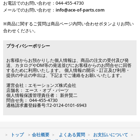
お電話でのお問い合わせ：044-455-4730
となります（当日・土日祝日出荷不可）
平日は15時・土曜は11時・日曜祝日は10時までのご注文で当日出荷
※出荷休業日を除く
メールでのお問い合わせ：
info@ace-of-parts.com
が可能です。
※電話・メールのお問い合わせ返信は行
各種手数料はお客様のご負担となります。
っておりません
土曜は11時・日曜祝日は10時までのご注文でクレジットカード決
※商品に関するご質問は商品ページ内問い合わせボタンよりお問い
※銀行振り込み・郵便振替・コンビニ決済・PayPayオンライン決済
済・代引決済のみ当日出荷が可能です。
合わせください。
の場合、ご入金確認後の発送となります。
※クレジットカード・代引き決済以外のお支払方法を選択されてい
■出荷休業日
る場合は翌営業日以降の対応となります。
プライバシーポリシー
※メーカー発注品は除きます。
12月31日～1月3日
この日は出荷業務を行いませんので予めご了承下さい。
お客様からお預かりした個人情報は、商品の注文の受付及び発
送、カタログやDM等の発送並びにお客様からのお問合せに回答
するために利用いたします。 個人情報の開示・訂正及び利用・
■営業日
提供の中止の申出は、下記までご連絡をお願いいたします。
運営会社：エモーションズ株式会社
営業時間：09:30～17:30
店舗名： エース・オブ・パーツ
（電話対応休止時間：12:00～13:00）
個人情報保護管理責任者： 新井賢二
問合せ先： 044-455-4730
土日祝日は出荷業務のみ行います。
適格請求書登録番号:T2-0124-0101-6943
土日祝日は電話・メールのお問い合わせ返信は
行っておりません。
トップ
会社概要
よくある質問
お支払いについて
※最短到着をご希望の場合、時間指定不可の地域があります。