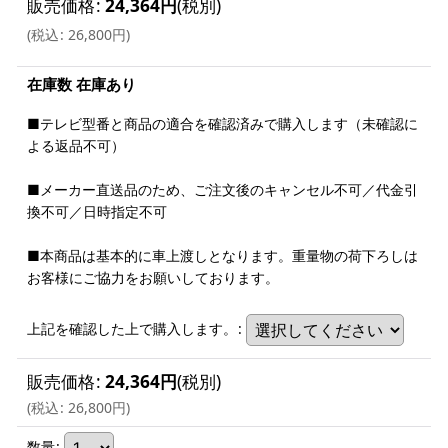
販売価格
:
24,364
円
(税別)
(
税込
:
26,800
円
)
在庫数 在庫あり
■テレビ型番と商品の適合を確認済みで購入します（未確認に
よる返品不可）
■メーカー直送品のため、ご注文後のキャンセル不可／代金引
換不可／日時指定不可
■本商品は基本的に車上渡しとなります。重量物の荷下ろしは
お客様にご協力をお願いしております。
上記を確認した上で購入します。
:
販売価格
:
24,364
円
(税別)
(
税込
:
26,800
円
)
数量
: