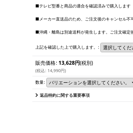
■テレビ型番と商品の適合を確認済みで購入します
■メーカー直送品のため、ご注文後のキャンセル不
■沖縄・離島は別途送料が発生します。ご注文確定
上記を確認した上で購入します。
:
販売価格
:
13,628
円
(税別)
(
税込
:
14,990
円
)
数量
:
返品特約に関する重要事項