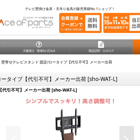
テレビ壁掛け金具・天吊り金具の販売実績No.1ショップ！
大量発注・業者向けQ＆A
商品説明・カタログ
】壁寄せテレビスタンド 固定/ロータイプ【代引不可】メーカー出荷
ロータイプ【代引不可】メーカー出荷
[
sho-WAT-L
]
【代引不可】メーカー出荷
[
sho-WAT-L
]