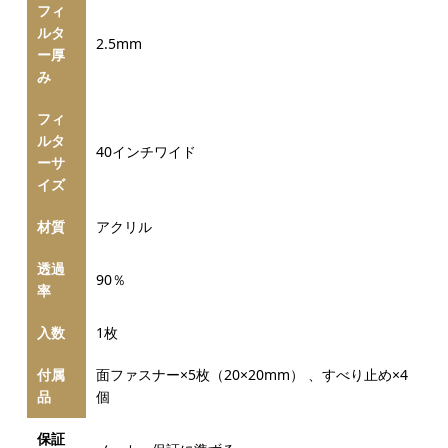
フィ
ルタ
2.5mm
ー厚
み
フィ
ルタ
40インチワイド
ーサ
イズ
材質
アクリル
透過
90％
率
入数
1枚
付属
面ファスナー×5枚（20×20mm） 、すべり止め×4
品
個
保証