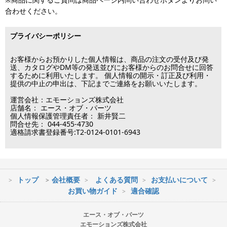
※銀行振り込み・郵便振替・コンビニ決済・PayPayオンライン決済
済・代引決済のみ当日出荷が可能です。
合わせください。
の場合、ご入金確認後の発送となります。
※クレジットカード・代引き決済以外のお支払方法を選択されてい
■出荷休業日
る場合は翌営業日以降の対応となります。
プライバシーポリシー
※メーカー発注品は除きます。
12月31日～1月3日
この日は出荷業務を行いませんので予めご了承下さい。
お客様からお預かりした個人情報は、商品の注文の受付及び発
送、カタログやDM等の発送並びにお客様からのお問合せに回答
するために利用いたします。 個人情報の開示・訂正及び利用・
■営業日
提供の中止の申出は、下記までご連絡をお願いいたします。
運営会社：エモーションズ株式会社
営業時間：09:30～17:30
店舗名： エース・オブ・パーツ
（電話対応休止時間：12:00～13:00）
個人情報保護管理責任者： 新井賢二
問合せ先： 044-455-4730
土日祝日は出荷業務のみ行います。
適格請求書登録番号:T2-0124-0101-6943
土日祝日は電話・メールのお問い合わせ返信は
行っておりません。
トップ
会社概要
よくある質問
お支払いについて
※最短到着をご希望の場合、時間指定不可の地域があります。
お買い物ガイド
適合確認
※配送業者の状況により荷物に遅延が生じる場合もございますので
ご了承ください。
エース・オブ・パーツ
エモーションズ株式会社