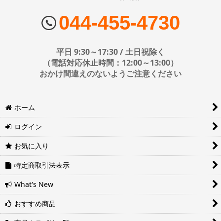
■配送会社
ヤマト運輸・佐川急便・日本郵便・西濃運輸を使用しております。
044-455-4730
配送会社はお選びいただけません。
■日時・時間指定について
平日 9:30～17:30 / 土日祝除く
時間指定は下記の通りです。
（電話対応休止時間：12:00～13:00）
おかけ間違えのないようご注意ください
※運送会社の都合上ご要望にお応えできないケースもございます。
ホーム
日時指定は4日後以降の指定となります。それ以前の日時指定をご希
望の場合は備考欄に記入をお願いします。
ログイン
■地域ごとの最短配達日時について
地域ごとの最短配達日(配達時間)については、以下をご確認くださ
お気に入り
い。
ヤマト運輸サービスレベル一覧表(PDF)
特定商取引法表示
西濃運輸サービスレベル一覧表(PDF)
What's New
おすすめ商品