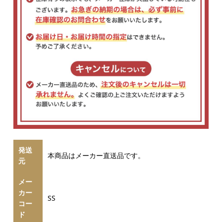
発送
本商品はメーカー直送品です。
元
メー
カー
SS
コー
ド