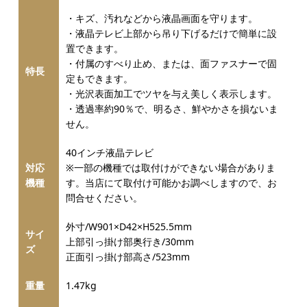
・キズ、汚れなどから液晶画面を守ります。
・液晶テレビ上部から吊り下げるだけで簡単に設
置できます。
・付属のすべり止め、または、面ファスナーで固
特長
定もできます。
・光沢表面加工でツヤを与え美しく表示します。
・透過率約90％で、明るさ、鮮やかさを損ないま
せん。
40インチ液晶テレビ
対応
※一部の機種では取付けができない場合がありま
機種
す。当店にて取付け可能かお調べしますので、お
問合せください。
外寸/W901×D42×H525.5mm
サイ
上部引っ掛け部奥行き/30mm
ズ
正面引っ掛け部高さ/523mm
重量
1.47kg