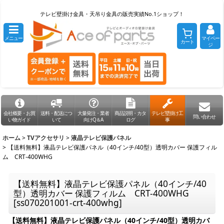
テレビ壁掛け金具・天吊り金具の販売実績No.1ショップ！
メニュー
マイペー
カート
ジ
会社概要・お買
送料・配送につ
大量発注・業者
商品説明・カタ
テレビ壁掛け工
問い合わせ
い物ガイド
いて
向けQ＆A
ログ
事
ホーム
>
TVアクセサリ
>
液晶テレビ保護パネル
>
【送料無料】液晶テレビ保護パネル（40インチ/40型）透明カバー 保護フィル
ム CRT-400WHG
【送料無料】液晶テレビ保護パネル（40インチ/40
型）透明カバー 保護フィルム CRT-400WHG
[
ss070201001-crt-400whg
]
【送料無料】液晶テレビ保護パネル（40インチ/40型）透明カバ