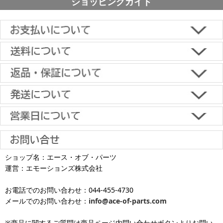
ショッピングガイド
■下記よりお選びいただけます。
クレジットカード決済、代金引換、楽天ペイ、郵便振替、銀行振
込、スコア後払い、コンビニ決済、PayPayオンライン決済
【返品・キャンセルについて】
原則として返品は受け付けておりません。
金具に関しては、条件を満たしている場合は返品をお受けいたしま
土日祝日も当日出荷いたします
す。
※一部適用外の地域や商品がありますのでご了承ください。
【初期不良・保証について】
※お届け先が異なる場合は別途お届け先分の送料がかかります。
商品到着後1週間以内であれば、初期不良の受け付けを行います。
土 日 祝日
も
■お届けについて
返品対応の詳細、各種保証については
インフォメーション
のページ
ショップ名：エース・オブ・パーツ
沖縄へのお届け
は、送料とは別に地域料金が発生します。サイズに
お届け日のご指定がない場合は、最短出荷・最短到着で発送いたし
をご覧ください。
運営：エモーションズ株式会社
より金額が異なるので、詳しい料金については
沖縄送料表一覧
にて
発送しています
ます。
ご確認ください。価格に関して事前にご了承いただいてからの発送
お電話でのお問い合わせ：044-455-4730
となります（当日・土日祝日出荷不可）
平日は15時・土曜は11時・日曜祝日は10時までのご注文で当日出荷
※出荷休業日を除く
メールでのお問い合わせ：
info@ace-of-parts.com
が可能です。
※電話・メールのお問い合わせ返信は行
各種手数料はお客様のご負担となります。
っておりません
土曜は11時・日曜祝日は10時までのご注文でクレジットカード決
※商品に関するご質問は商品ページ内問い合わせボタンよりお問い