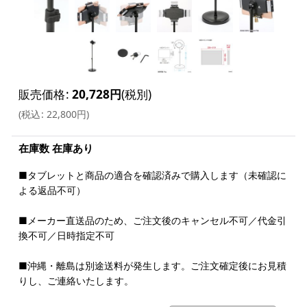
販売価格
:
20,728
円
(税別)
(
税込
:
22,800
円
)
在庫数 在庫あり
■タブレットと商品の適合を確認済みで購入します（未確認に
よる返品不可）
■メーカー直送品のため、ご注文後のキャンセル不可／代金引
換不可／日時指定不可
■沖縄・離島は別途送料が発生します。ご注文確定後にお見積
りし、ご連絡いたします。