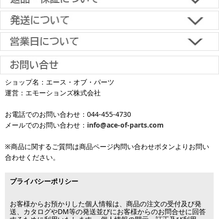
込、スコア後払い、コンビニ決済、PayPayオンライン決済
【返品・キャンセルについて】
原則として返品は受け付けておりません。
金具に関しては、条件を満たしている場合は返品をお受けいたしま
土日祝日も当日出荷いたします
す。
※一部適用外の地域や商品がありますのでご了承ください。
【初期不良・保証について】
※お届け先が異なる場合は別途お届け先分の送料がかかります。
商品到着後1週間以内であれば、初期不良の受け付けを行います。
土 日 祝日
も
■お届けについて
返品対応の詳細、各種保証については
インフォメーション
のページ
ショップ名：エース・オブ・パーツ
沖縄へのお届け
は、送料とは別に地域料金が発生します。サイズに
お届け日のご指定がない場合は、最短出荷・最短到着で発送いたし
をご覧ください。
運営：エモーションズ株式会社
より金額が異なるので、詳しい料金については
沖縄送料表一覧
にて
発送しています
ます。
ご確認ください。価格に関して事前にご了承いただいてからの発送
お電話でのお問い合わせ：044-455-4730
となります（当日・土日祝日出荷不可）
平日は15時・土曜は11時・日曜祝日は10時までのご注文で当日出荷
※出荷休業日を除く
メールでのお問い合わせ：
info@ace-of-parts.com
が可能です。
※電話・メールのお問い合わせ返信は行
各種手数料はお客様のご負担となります。
っておりません
土曜は11時・日曜祝日は10時までのご注文でクレジットカード決
※商品に関するご質問は商品ページ内問い合わせボタンよりお問い
※銀行振り込み・郵便振替・コンビニ決済・PayPayオンライン決済
済・代引決済のみ当日出荷が可能です。
合わせください。
の場合、ご入金確認後の発送となります。
※クレジットカード・代引き決済以外のお支払方法を選択されてい
■出荷休業日
る場合は翌営業日以降の対応となります。
プライバシーポリシー
※メーカー発注品は除きます。
12月31日～1月3日
この日は出荷業務を行いませんので予めご了承下さい。
お客様からお預かりした個人情報は、商品の注文の受付及び発
送、カタログやDM等の発送並びにお客様からのお問合せに回答