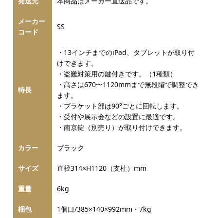
発送元
本商品はメーカー直送品です。
メーカー
SS
コード
・13インチまでのiPad、タブレットが取り付
けできます。
・盗難対策用の鍵付きです。（1種類）
・高さは670〜1120mmまで無段階で調整でき
特長
ます。
・ブラケット部は90°ごとに回転します。
・受付や展示会などの設置に最適です。
・南京錠（別売り）が取り付けできます。
カラー
ブラック
サイズ
直径314×H1120（支柱）mm
重量
6kg
梱包
1個口/385×140×992mm・7kg