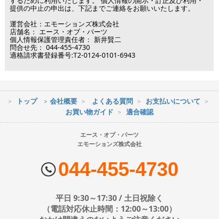
するために利用いたします。 個人情報の開示・訂正及び利用・
■営業日
提供の中止の申出は、下記までご連絡をお願いいたします。
運営会社：エモーションズ株式会社
営業時間：09:30～17:30
店舗名： エース・オブ・パーツ
（電話対応休止時間：12:00～13:00）
個人情報保護管理責任者： 新井賢二
問合せ先： 044-455-4730
土日祝日は出荷業務のみ行います。
適格請求書登録番号:T2-0124-0101-6943
土日祝日は電話・メールのお問い合わせ返信は
行っておりません。
トップ
会社概要
よくある質問
お支払いについて
※最短到着をご希望の場合、時間指定不可の地域があります。
お買い物ガイド
適合確認
※配送業者の状況により荷物に遅延が生じる場合もございますので
ご了承ください。
エース・オブ・パーツ
エモーションズ株式会社
■配送会社
ヤマト運輸・佐川急便・日本郵便・西濃運輸を使用しております。
044-455-4730
配送会社はお選びいただけません。
■日時・時間指定について
平日 9:30～17:30 / 土日祝除く
時間指定は下記の通りです。
（電話対応休止時間：12:00～13:00）