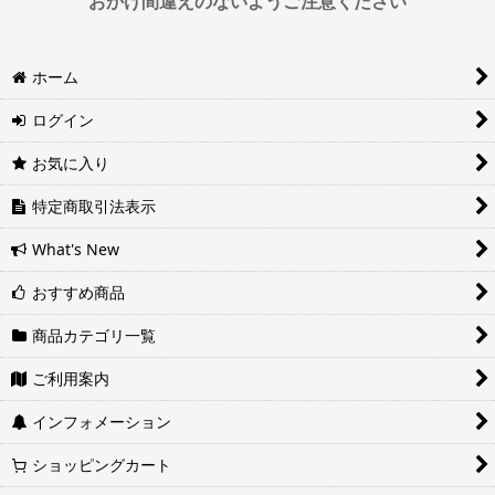
おかけ間違えのないようご注意ください
※運送会社の都合上ご要望にお応えできないケースもございます。
ホーム
日時指定は4日後以降の指定となります。それ以前の日時指定をご希
望の場合は備考欄に記入をお願いします。
ログイン
■地域ごとの最短配達日時について
地域ごとの最短配達日(配達時間)については、以下をご確認くださ
お気に入り
い。
ヤマト運輸サービスレベル一覧表(PDF)
特定商取引法表示
西濃運輸サービスレベル一覧表(PDF)
What's New
おすすめ商品
商品カテゴリ一覧
ご利用案内
インフォメーション
ショッピングカート