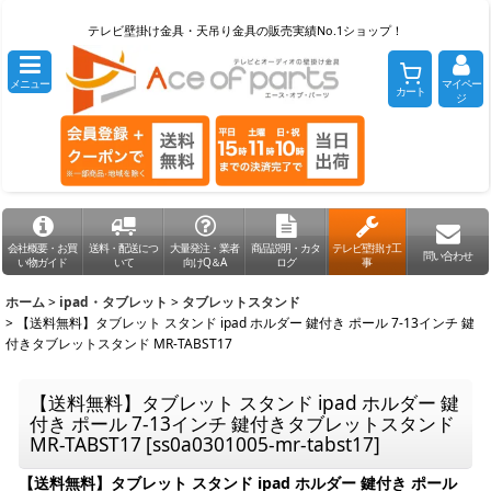
テレビ壁掛け金具・天吊り金具の販売実績No.1ショップ！
メニュー
マイペー
カート
ジ
会社概要・お買
送料・配送につ
大量発注・業者
商品説明・カタ
テレビ壁掛け工
問い合わせ
い物ガイド
いて
向けQ＆A
ログ
事
ホーム
>
ipad・タブレット
>
タブレットスタンド
>
【送料無料】タブレット スタンド ipad ホルダー 鍵付き ポール 7-13インチ 鍵
付きタブレットスタンド MR-TABST17
【送料無料】タブレット スタンド ipad ホルダー 鍵
付き ポール 7-13インチ 鍵付きタブレットスタンド
MR-TABST17
[
ss0a0301005-mr-tabst17
]
【送料無料】タブレット スタンド ipad ホルダー 鍵付き ポール