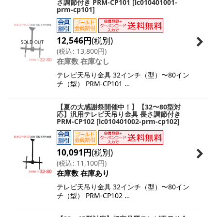
さ調節付き PRM-CP101
[
lc010401001-
prm-cp101
]
12,546
円
(税別)
(
税込
:
13,800
円
)
在庫数 在庫なし
テレビ天吊り金具 32インチ（型）〜80イン
チ（型） PRM-CP101 …
【夏の大感謝祭開催中！】【32〜80型対
応】汎用テレビ天吊り金具 長さ調節付き
PRM-CP102
[
lc010401002-prm-cp102
]
10,091
円
(税別)
(
税込
:
11,100
円
)
在庫数 在庫あり
テレビ天吊り金具 32インチ（型）〜80イン
チ（型） PRM-CP102 …