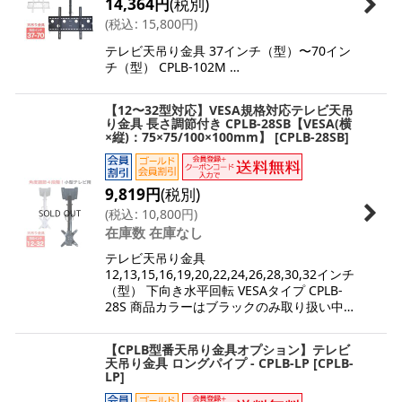
14,364
円
(税別)
(
税込
:
15,800
円
)
テレビ天吊り金具 37インチ（型）〜70イン
チ（型） CPLB-102M …
【12〜32型対応】VESA規格対応テレビ天吊
り金具 長さ調節付き CPLB-28SB【VESA(横
×縦)：75×75/100×100mm】
[
CPLB-28SB
]
9,819
円
(税別)
(
税込
:
10,800
円
)
在庫数 在庫なし
テレビ天吊り金具
12,13,15,16,19,20,22,24,26,28,30,32インチ
（型） 下向き水平回転 VESAタイプ CPLB-
28S 商品カラーはブラックのみ取り扱い中…
【CPLB型番天吊り金具オプション】テレビ
天吊り金具 ロングパイプ - CPLB-LP
[
CPLB-
LP
]