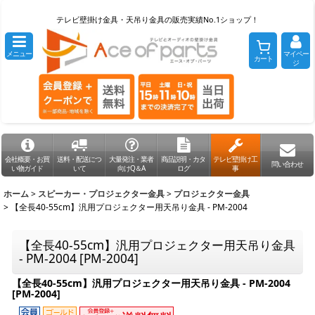
テレビ壁掛け金具・天吊り金具の販売実績No.1ショップ！
メニュー
マイペー
カート
ジ
会社概要・お買
送料・配送につ
大量発注・業者
商品説明・カタ
テレビ壁掛け工
問い合わせ
い物ガイド
いて
向けQ＆A
ログ
事
ホーム
>
スピーカー・プロジェクター金具
>
プロジェクター金具
>
【全長40-55cm】汎用プロジェクター用天吊り金具 - PM-2004
【全長40-55cm】汎用プロジェクター用天吊り金具
- PM-2004
[
PM-2004
]
【全長40-55cm】汎用プロジェクター用天吊り金具 - PM-2004
[
PM-2004
]