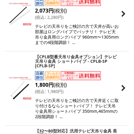
2,073
円
(税別)
(
税込
:
2,280
円
)
テレビの天吊りをご検討の方で天井が高いお
部屋はロングパイプでバッチリ！ テレビ天
吊り金具用ロングパイプ 960mm〜1305mm
までの4段階調節！ …
【CPLB型番天吊り金具オプション】テレビ
天吊り金具 ショートパイプ - CPLB-SP
[
CPLB-SP
]
1,800
円
(税別)
(
税込
:
1,980
円
)
テレビの天吊りをご検討の方で天井近くに取
り付けるならショートパイプ！ テレビ天吊
り金具用ショートパイプ 350mm,465mmの
2段階調節！ …
【32〜80型対応】汎用テレビ天吊り金具 長