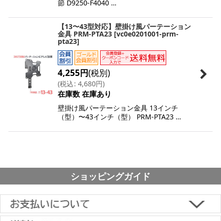
節 D9250-F4040 …
【13〜43型対応】壁掛け風パーテーション
金具 PRM-PTA23
[
vc0e0201001-prm-
pta23
]
4,255
円
(税別)
(
税込
:
4,680
円
)
在庫数 在庫あり
壁掛け風パーテーション金具 13インチ
（型）〜43インチ（型） PRM-PTA23 …
ショッピングガイド