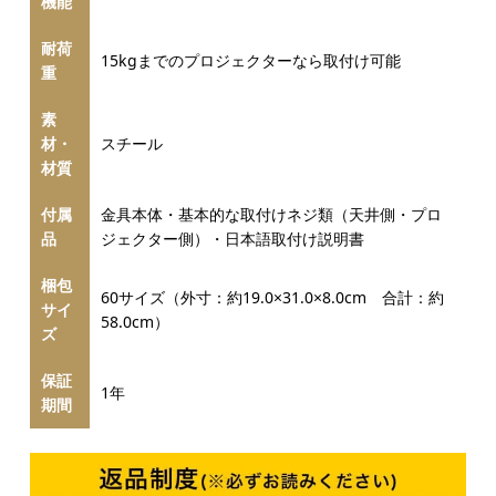
機能
耐荷
15kgまでのプロジェクターなら取付け可能
重
素
材・
スチール
材質
付属
金具本体・基本的な取付けネジ類（天井側・プロ
品
ジェクター側）・日本語取付け説明書
梱包
60サイズ（外寸：約19.0×31.0×8.0cm 合計：約
サイ
58.0cm）
ズ
保証
1年
期間