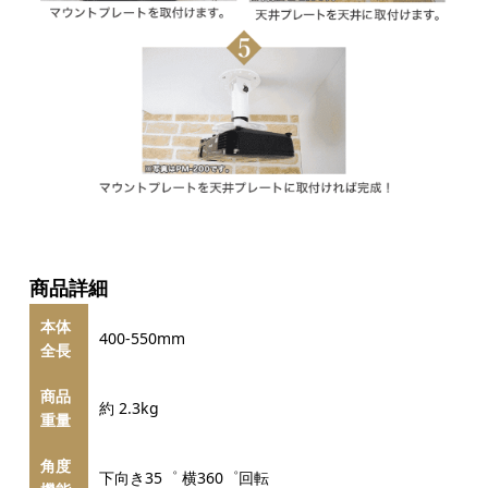
商品詳細
本体
400-550mm
全長
商品
約 2.3kg
重量
角度
下向き35゜ 横360゜回転