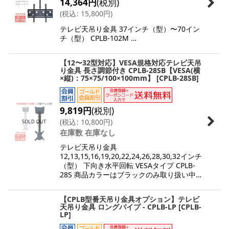
14,364
円
(税別)
(
税込
:
15,800
円
)
テレビ天吊り金具 37インチ（型）〜70イン
チ（型） CPLB-102M …
【12〜32型対応】VESA規格対応テレビ天吊
り金具 長さ調節付き CPLB-28SB【VESA(横
×縦)：75×75/100×100mm】
[
CPLB-28SB
]
9,819
円
(税別)
(
税込
:
10,800
円
)
在庫数 在庫なし
テレビ天吊り金具
12,13,15,16,19,20,22,24,26,28,30,32インチ
（型） 下向き水平回転 VESAタイプ CPLB-
28S 商品カラーはブラックのみ取り扱い中…
【CPLB型番天吊り金具オプション】テレビ
天吊り金具 ロングパイプ - CPLB-LP
[
CPLB-
LP
]