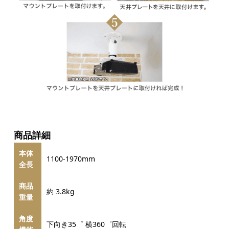
商品詳細
本体
1100-1970mm
全長
商品
約 3.8kg
重量
角度
下向き35゜ 横360゜回転