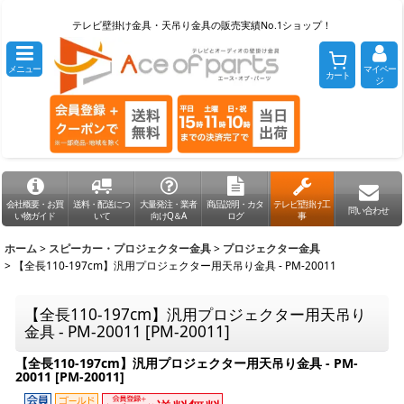
テレビ壁掛け金具・天吊り金具の販売実績No.1ショップ！
メニュー
マイペー
カート
ジ
会社概要・お買
送料・配送につ
大量発注・業者
商品説明・カタ
テレビ壁掛け工
問い合わせ
い物ガイド
いて
向けQ＆A
ログ
事
ホーム
>
スピーカー・プロジェクター金具
>
プロジェクター金具
>
【全長110-197cm】汎用プロジェクター用天吊り金具 - PM-20011
【全長110-197cm】汎用プロジェクター用天吊り
金具 - PM-20011
[
PM-20011
]
【全長110-197cm】汎用プロジェクター用天吊り金具 - PM-
20011
[
PM-20011
]