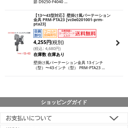
節 D9250-F4040 …
【13〜43型対応】壁掛け風パーテーション
金具 PRM-PTA23
[
vc0e0201001-prm-
pta23
]
4,255
円
(税別)
(
税込
:
4,680
円
)
在庫数 在庫あり
壁掛け風パーテーション金具 13インチ
（型）〜43インチ（型） PRM-PTA23 …
ショッピングガイド