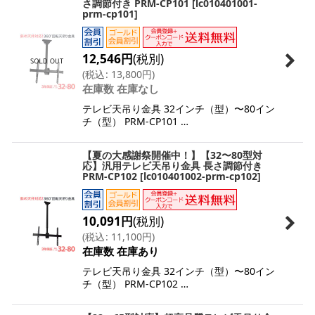
さ調節付き PRM-CP101
[
lc010401001-
prm-cp101
]
12,546
円
(税別)
(
税込
:
13,800
円
)
在庫数 在庫なし
テレビ天吊り金具 32インチ（型）〜80イン
チ（型） PRM-CP101 …
【夏の大感謝祭開催中！】【32〜80型対
応】汎用テレビ天吊り金具 長さ調節付き
PRM-CP102
[
lc010401002-prm-cp102
]
10,091
円
(税別)
(
税込
:
11,100
円
)
在庫数 在庫あり
テレビ天吊り金具 32インチ（型）〜80イン
チ（型） PRM-CP102 …