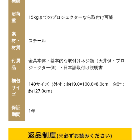
機能
耐荷
15kgまでのプロジェクターなら取付け可能
重
素
材・
スチール
材質
付属
金具本体・基本的な取付けネジ類（天井側・プロ
品
ジェクター側）・日本語取付け説明書
梱包
140サイズ（外寸：約19.0×100.0×8.0cm 合計：
サイ
約127.0cm）
ズ
保証
1年
期間