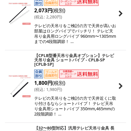
2,073
円
(税別)
(
税込
:
2,280
円
)
テレビの天吊りをご検討の方で天井が高いお
部屋はロングパイプでバッチリ！ テレビ天
吊り金具用ロングパイプ 960mm〜1305mm
までの4段階調節！ …
【CPLB型番天吊り金具オプション】テレビ
天吊り金具 ショートパイプ - CPLB-SP
[
CPLB-SP
]
1,800
円
(税別)
(
税込
:
1,980
円
)
テレビの天吊りをご検討の方で天井近くに取
り付けるならショートパイプ！ テレビ天吊
り金具用ショートパイプ 350mm,465mmの
2段階調節！ …
【32〜80型対応】汎用テレビ天吊り金具 長