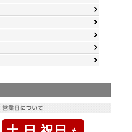
土 日 祝日
も