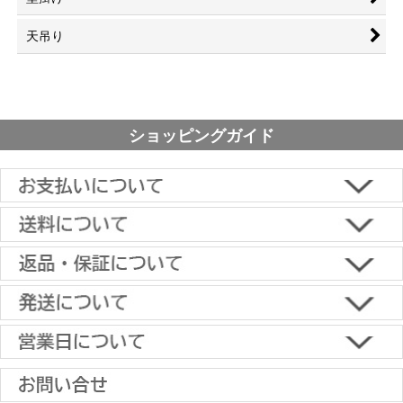
天吊り
ショッピングガイド
■下記よりお選びいただけます。
クレジットカード決済、代金引換、楽天ペイ、郵便振替、銀行振
込、スコア後払い、コンビニ決済、PayPayオンライン決済
【返品・キャンセルについて】
原則として返品は受け付けておりません。
金具に関しては、条件を満たしている場合は返品をお受けいたしま
土日祝日も当日出荷いたします
す。
※一部適用外の地域や商品がありますのでご了承ください。
【初期不良・保証について】
※お届け先が異なる場合は別途お届け先分の送料がかかります。
商品到着後1週間以内であれば、初期不良の受け付けを行います。