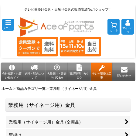
テレビ壁掛け金具・天吊り金具の販売実績No.1ショップ！
メニュー
マイペー
カート
ジ
会社概要・お買
送料・配送につ
大量発注・業者
商品説明・カタ
テレビ壁掛け工
問い合わせ
い物ガイド
いて
向けQ＆A
ログ
事
ホーム
>
商品カテゴリ一覧
>
業務用（サイネージ用）金具
業務用（サイネージ用）金具
業務用（サイネージ用）金具 (全商品)
壁掛け