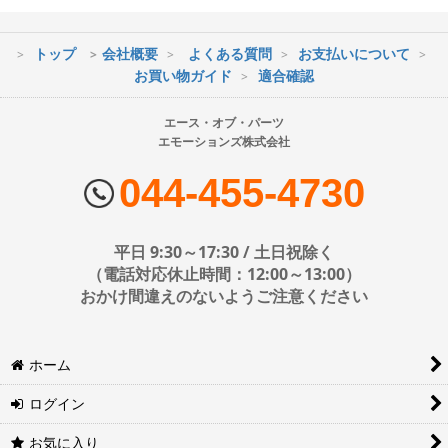
トップ
会社概要
よくある質問
お支払いについて
※最短到着をご希望の場合、時間指定不可の地域があります。
お買い物ガイド
適合確認
※配送業者の状況により荷物に遅延が生じる場合もございますので
ご了承ください。
エース・オブ・パーツ
エモーションズ株式会社
■配送会社
ヤマト運輸・佐川急便・日本郵便・西濃運輸を使用しております。
044-455-4730
配送会社はお選びいただけません。
■日時・時間指定について
平日 9:30～17:30 / 土日祝除く
時間指定は下記の通りです。
（電話対応休止時間：12:00～13:00）
おかけ間違えのないようご注意ください
※運送会社の都合上ご要望にお応えできないケースもございます。
ホーム
日時指定は4日後以降の指定となります。それ以前の日時指定をご希
望の場合は備考欄に記入をお願いします。
ログイン
■地域ごとの最短配達日時について
地域ごとの最短配達日(配達時間)については、以下をご確認くださ
お気に入り