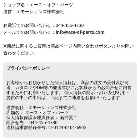
土 日 祝日
も
■お届けについて
返品対応の詳細、各種保証については
インフォメーション
のページ
ショップ名：エース・オブ・パーツ
沖縄へのお届け
は、送料とは別に地域料金が発生します。サイズに
お届け日のご指定がない場合は、最短出荷・最短到着で発送いたし
をご覧ください。
運営：エモーションズ株式会社
より金額が異なるので、詳しい料金については
沖縄送料表一覧
にて
発送しています
ます。
ご確認ください。価格に関して事前にご了承いただいてからの発送
お電話でのお問い合わせ：044-455-4730
となります（当日・土日祝日出荷不可）
平日は15時・土曜は11時・日曜祝日は10時までのご注文で当日出荷
※出荷休業日を除く
メールでのお問い合わせ：
info@ace-of-parts.com
が可能です。
※電話・メールのお問い合わせ返信は行
各種手数料はお客様のご負担となります。
っておりません
土曜は11時・日曜祝日は10時までのご注文でクレジットカード決
※商品に関するご質問は商品ページ内問い合わせボタンよりお問い
※銀行振り込み・郵便振替・コンビニ決済・PayPayオンライン決済
済・代引決済のみ当日出荷が可能です。
合わせください。
の場合、ご入金確認後の発送となります。
※クレジットカード・代引き決済以外のお支払方法を選択されてい
■出荷休業日
る場合は翌営業日以降の対応となります。
プライバシーポリシー
※メーカー発注品は除きます。
12月31日～1月3日
この日は出荷業務を行いませんので予めご了承下さい。
お客様からお預かりした個人情報は、商品の注文の受付及び発
送、カタログやDM等の発送並びにお客様からのお問合せに回答
するために利用いたします。 個人情報の開示・訂正及び利用・
■営業日
提供の中止の申出は、下記までご連絡をお願いいたします。
運営会社：エモーションズ株式会社
営業時間：09:30～17:30
店舗名： エース・オブ・パーツ
（電話対応休止時間：12:00～13:00）
個人情報保護管理責任者： 新井賢二
問合せ先： 044-455-4730
土日祝日は出荷業務のみ行います。
適格請求書登録番号:T2-0124-0101-6943
土日祝日は電話・メールのお問い合わせ返信は
行っておりません。