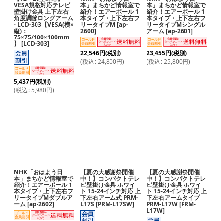
VESA規格対応テレビ
本」まちかど情報室で
本」まちかど情報室で
壁掛け金具 上下左右
紹介！エアーポール 1
紹介！エアーポール 1
角度調節ロングアーム
本タイプ・上下左右フ
本タイプ・上下左右フ
- LCD-303【VESA(横×
リータイプM
[
ap-
リータイプMシングル
縦)：
2600
]
アーム
[
ap-2601
]
75×75/100×100mm
】
[
LCD-303
]
22,546
円
(税別)
23,455
円
(税別)
(
税込
:
24,800
円
)
(
税込
:
25,800
円
)
5,437
円
(税別)
(
税込
:
5,980
円
)
NHK「おはよう日
【夏の大感謝祭開催
【夏の大感謝祭開催
本」まちかど情報室で
中！】コンパクトテレ
中！】コンパクトテレ
紹介！エアーポール 1
ビ壁掛け金具 ホワイ
ビ壁掛け金具 ホワイ
本タイプ・上下左右フ
ト 15-24インチ対応 上
ト 15-24インチ対応 上
リータイプMダブルア
下左右アーム式 PRM-
下左右アームタイプ
ーム
[
ap-2602
]
L17S
[
PRM-L17SW
]
PRM-L17W
[
PRM-
L17W
]