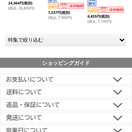
24,364
円
(税別)
(
税込
:
26,800
円
)
7,237
円
(税別)
6,455
円
(税別)
(
税込
:
7,960
円
)
(
税込
:
7,100
円
)
特集で絞り込む
アームタイプ（上下左右角度調節）小型（およそ12-26
ショッピングガイド
型）
アームタイプ（上下左右角度調節）中型（およそ26-50
型）
アームタイプ（上下左右角度調節）大型（およそ50-65
■下記よりお選びいただけます。
型）
クレジットカード決済、代金引換、楽天ペイ、郵便振替、銀行振
込、スコア後払い、コンビニ決済、PayPayオンライン決済
アームタイプ（上下左右角度調節）超大型（およそ65型以
【返品・キャンセルについて】
上）
原則として返品は受け付けておりません。
金具に関しては、条件を満たしている場合は返品をお受けいたしま
上下角度調節 小型(およそ12-26インチ)