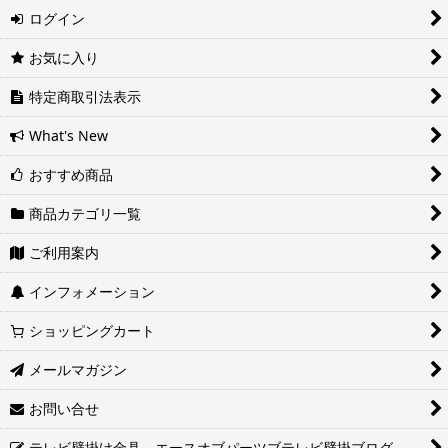
望の場合は備考欄に記入をお願いします。
ログイン
■地域ごとの最短配達日時について
エアーポール バイクハンガー
地域ごとの最短配達日(配達時間)については、以下をご確認くださ
お気に入り
い。
エアーポール フック
ヤマト運輸サービスレベル一覧表(PDF)
特定商取引法表示
西濃運輸サービスレベル一覧表(PDF)
エアーポール 棚板
What's New
WOODY(ウッディ) オプションパーツ
おすすめ商品
ヒガシポールシステム 金具セット
商品カテゴリ一覧
ご利用案内
ヒガシポールシステム オプションパーツ
インフォメーション
テレビスタンド 家庭用テレビスタンド
ショッピングカート
テレビスタンド 業務用テレビスタンド
メールマガジン
テレビスタンド 業務用イーゼルスタンド
お問い合せ
テレビスタンド 業務用卓上スタンド
テレビ壁掛け金具 エースオブパーツブテレビ壁掛ブログ