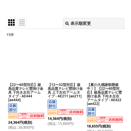
表示順変更
閉じる
15
件
表示数
:
並び順
:
絞り込む
【22〜60型対応】超
【12〜32型対応】超
【夏の大感謝祭開催
高品質テレビ壁掛け金
高品質テレビ壁掛け金
中！】【22〜60型対
具 下向き左右アーム
具 上下左右アームタ
応】超高品質テレビ壁
タイプ - AE444
イプ - AE211
[
ae211
]
掛け金具 下向き左右
[
ae444
]
アームタイプ - AE422
[
ae422
]
14,364
円
(税別)
24,364
円
(税別)
(
税込
:
15,800
円
)
18,655
円
(税別)
(
税込
:
26,800
円
)
(
税込
:
20,520
円
)