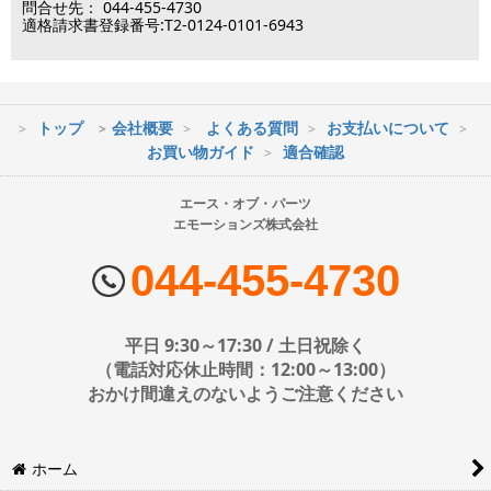
問合せ先： 044-455-4730
土日祝日は出荷業務のみ行います。
片面（通常） 超大型(およそ55インチ以上)
適格請求書登録番号:T2-0124-0101-6943
土日祝日は電話・メールのお問い合わせ返信は
行っておりません。
両面(ダブル） 小型(およそ12-26インチ)
両面(ダブル） 中型(およそ26-42インチ)
トップ
会社概要
よくある質問
お支払いについて
※最短到着をご希望の場合、時間指定不可の地域があります。
お買い物ガイド
適合確認
両面(ダブル） 大型(およそ37-65インチ)
※配送業者の状況により荷物に遅延が生じる場合もございますので
ご了承ください。
エース・オブ・パーツ
両面(ダブル） 超大型(およそ55インチ以上)
エモーションズ株式会社
■配送会社
エアーポール 金具セット 小型(およそ12-26インチ)
ヤマト運輸・佐川急便・日本郵便・西濃運輸を使用しております。
044-455-4730
配送会社はお選びいただけません。
エアーポール 金具セット 中型(およそ26-50インチ)
■日時・時間指定について
平日 9:30～17:30 / 土日祝除く
エアーポール 金具セット 大型(およそ50-65インチ)
時間指定は下記の通りです。
（電話対応休止時間：12:00～13:00）
おかけ間違えのないようご注意ください
エアーポール オプションパーツ
エアポール スピーカーセット
※運送会社の都合上ご要望にお応えできないケースもございます。
ホーム
日時指定は4日後以降の指定となります。それ以前の日時指定をご希
エアーポール AVラックセット