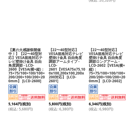
【夏の大感謝祭開催
【22〜40型対応】
【22〜40型対応】
中！】【22〜40型対
VESA規格対応テレビ
VESA規格対応テレビ
応】VESA規格対応テ
壁掛け金具 自由角度
壁掛け金具 自由角度
レビ壁掛け金具 自由
調節アームタイプ -
調節ロングアーム -
角度調節 - LCD-
LCD-
LCD-2602【VESA(横×
2600【VESA(横×縦)：
2601【VESA75x75,10
縦)：
75×75/100×100/100×
0x100,200x100,200x
75×75/100×100/100×
200/200×100/200×20
200対応】
[
LCD-
200/200×100/200×20
0mm】
[
LCD-2600
]
2601
]
0mm】
[
LCD-2602
]
5,164
円
(税別)
5,800
円
(税別)
6,346
円
(税別)
(
税込
:
5,680
円
)
(
税込
:
6,380
円
)
(
税込
:
6,980
円
)