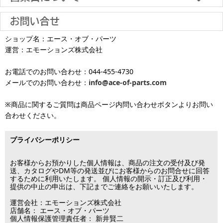
土日祝日も当日出荷いたします
す。
※一部適用外の地域や商品がありますのでご了承ください。
【初期不良・保証について】
上下角度調節 中型(およそ26-50インチ)
※お届け先が異なる場合は別途お届け先分の送料がかかります。
商品到着後1週間以内であれば、初期不良の受け付けを行います。
土 日 祝日
も
■お届けについて
返品対応の詳細、各種保証については
インフォメーション
のページ
上下角度調節 大型(およそ50-65インチ)
ショップ名：エース・オブ・パーツ
沖縄へのお届け
は、送料とは別に地域料金が発生します。サイズに
お届け日のご指定がない場合は、最短出荷・最短到着で発送いたし
をご覧ください。
運営：エモーションズ株式会社
より金額が異なるので、詳しい料金については
沖縄送料表一覧
にて
発送しています
ます。
上下角度調節 超大型(およそ65インチ以上)
ご確認ください。価格に関して事前にご了承いただいてからの発送
お電話でのお問い合わせ：044-455-4730
となります（当日・土日祝日出荷不可）
平日は15時・土曜は11時・日曜祝日は10時までのご注文で当日出荷
固定タイプ 小型(およそ12-26インチ)
※出荷休業日を除く
メールでのお問い合わせ：
info@ace-of-parts.com
が可能です。
※電話・メールのお問い合わせ返信は行
各種手数料はお客様のご負担となります。
っておりません
土曜は11時・日曜祝日は10時までのご注文でクレジットカード決
固定タイプ 中型(およそ26-50インチ)
※商品に関するご質問は商品ページ内問い合わせボタンよりお問い
※銀行振り込み・郵便振替・コンビニ決済・PayPayオンライン決済
済・代引決済のみ当日出荷が可能です。
合わせください。
の場合、ご入金確認後の発送となります。
※クレジットカード・代引き決済以外のお支払方法を選択されてい
固定タイプ 大型(およそ50-65インチ)
■出荷休業日
る場合は翌営業日以降の対応となります。
プライバシーポリシー
※メーカー発注品は除きます。
固定タイプ 超大型(およそ65インチ以上)
12月31日～1月3日
この日は出荷業務を行いませんので予めご了承下さい。
お客様からお預かりした個人情報は、商品の注文の受付及び発
片面（通常） 小型(およそ12-26インチ)
送、カタログやDM等の発送並びにお客様からのお問合せに回答
するために利用いたします。 個人情報の開示・訂正及び利用・
■営業日
提供の中止の申出は、下記までご連絡をお願いいたします。
片面（通常） 中型(およそ26-42インチ)
運営会社：エモーションズ株式会社
営業時間：09:30～17:30
片面（通常） 大型(およそ37-65インチ)
店舗名： エース・オブ・パーツ
（電話対応休止時間：12:00～13:00）
個人情報保護管理責任者： 新井賢二