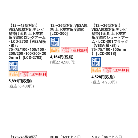
【13〜43型対応】
12〜26型対応 VESA規
【12〜26型対応】
VESA規格対応テレビ
格 上下左右角度調節
VESA規格対応テレビ
壁掛け金具 上下左右
[
LCD-300
]
壁掛け金具 上下左右
角度調節ロングアーム
角度調節ショートアー
- LCD-2703【VESA(横
ム - LCD-301ブラック
×縦)：
【VESA(横×縦)：
75×75/100×100/100×
75×75/100×100mm
200/200×100/200×20
】
[
LCD-301B
]
4,164
円
(税別)
0mm】
[
LCD-2703
]
(
税込
:
4,580
円
)
4,528
円
(税別)
5,891
円
(税別)
(
税込
:
4,980
円
)
(
税込
:
6,480
円
)
【12〜26型対応】
NHK「おはよう日
NHK「おはよう日