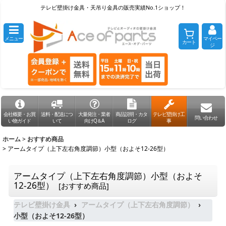
テレビ壁掛け金具・天吊り金具の販売実績No.1ショップ！
メニュー
マイペー
カート
ジ
会社概要・お買
送料・配送につ
大量発注・業者
商品説明・カタ
テレビ壁掛け工
問い合わせ
い物ガイド
いて
向けQ＆A
ログ
事
ホーム
>
おすすめ商品
>
アームタイプ（上下左右角度調節）小型（およそ12-26型）
アームタイプ（上下左右角度調節）小型（およそ
12-26型）
[
おすすめ商品
]
テレビ壁掛け金具
アームタイプ（上下左右角度調節）
小型（およそ12-26型）