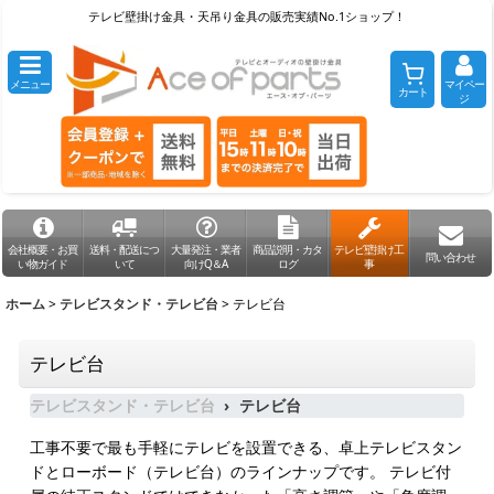
テレビ壁掛け金具・天吊り金具の販売実績No.1ショップ！
メニュー
マイペー
カート
ジ
会社概要・お買
送料・配送につ
大量発注・業者
商品説明・カタ
テレビ壁掛け工
問い合わせ
い物ガイド
いて
向けQ＆A
ログ
事
ホーム
>
テレビスタンド・テレビ台
>
テレビ台
テレビ台
テレビスタンド・テレビ台
テレビ台
工事不要で最も手軽にテレビを設置できる、卓上テレビスタン
ドとローボード（テレビ台）のラインナップです。 テレビ付