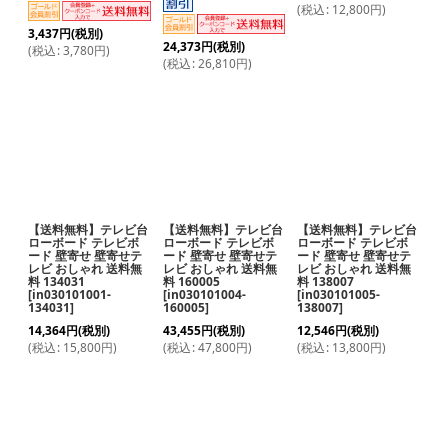
(
税込
:
12,800
円
)
3,437
円
(税別)
24,373
円
(税別)
(
税込
:
3,780
円
)
(
税込
:
26,810
円
)
【送料無料】テレビ台
【送料無料】テレビ台
【送料無料】テレビ台
ローボード テレビボ
ローボード テレビボ
ローボード テレビボ
ード 壁寄せ 壁寄せテ
ード 壁寄せ 壁寄せテ
ード 壁寄せ 壁寄せテ
レビ おしゃれ 送料無
レビ おしゃれ 送料無
レビ おしゃれ 送料無
料 134031
料 160005
料 138007
[
in030101001-
[
in030101004-
[
in030101005-
134031
]
160005
]
138007
]
14,364
円
(税別)
43,455
円
(税別)
12,546
円
(税別)
(
税込
:
15,800
円
)
(
税込
:
47,800
円
)
(
税込
:
13,800
円
)