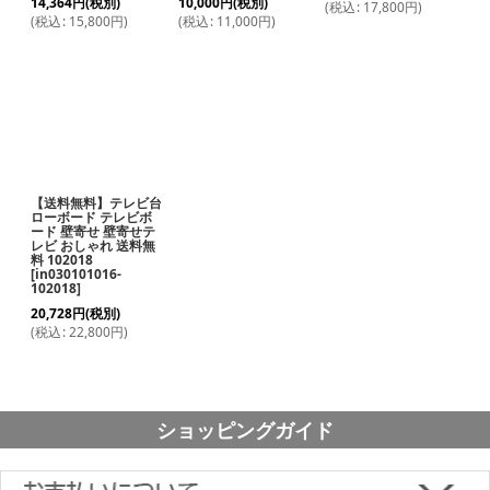
14,364
円
(税別)
10,000
円
(税別)
(
税込
:
17,800
円
)
(
税込
:
15,800
円
)
(
税込
:
11,000
円
)
【送料無料】テレビ台
ローボード テレビボ
ード 壁寄せ 壁寄せテ
レビ おしゃれ 送料無
料 102018
[
in030101016-
102018
]
20,728
円
(税別)
(
税込
:
22,800
円
)
ショッピングガイド