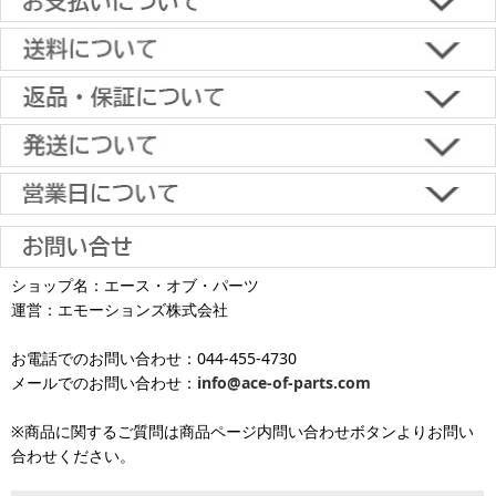
■下記よりお選びいただけます。
クレジットカード決済、代金引換、楽天ペイ、郵便振替、銀行振
込、スコア後払い、コンビニ決済、PayPayオンライン決済
【返品・キャンセルについて】
原則として返品は受け付けておりません。
金具に関しては、条件を満たしている場合は返品をお受けいたしま
土日祝日も当日出荷いたします
す。
※一部適用外の地域や商品がありますのでご了承ください。
【初期不良・保証について】
※お届け先が異なる場合は別途お届け先分の送料がかかります。
商品到着後1週間以内であれば、初期不良の受け付けを行います。
土 日 祝日
も
■お届けについて
返品対応の詳細、各種保証については
インフォメーション
のページ
ショップ名：エース・オブ・パーツ
沖縄へのお届け
は、送料とは別に地域料金が発生します。サイズに
お届け日のご指定がない場合は、最短出荷・最短到着で発送いたし
をご覧ください。
運営：エモーションズ株式会社
より金額が異なるので、詳しい料金については
沖縄送料表一覧
にて
発送しています
ます。
ご確認ください。価格に関して事前にご了承いただいてからの発送
お電話でのお問い合わせ：044-455-4730
となります（当日・土日祝日出荷不可）
平日は15時・土曜は11時・日曜祝日は10時までのご注文で当日出荷
※出荷休業日を除く
メールでのお問い合わせ：
info@ace-of-parts.com
が可能です。
※電話・メールのお問い合わせ返信は行
各種手数料はお客様のご負担となります。
っておりません
土曜は11時・日曜祝日は10時までのご注文でクレジットカード決
※商品に関するご質問は商品ページ内問い合わせボタンよりお問い
※銀行振り込み・郵便振替・コンビニ決済・PayPayオンライン決済
済・代引決済のみ当日出荷が可能です。
合わせください。
の場合、ご入金確認後の発送となります。
※クレジットカード・代引き決済以外のお支払方法を選択されてい
■出荷休業日
る場合は翌営業日以降の対応となります。