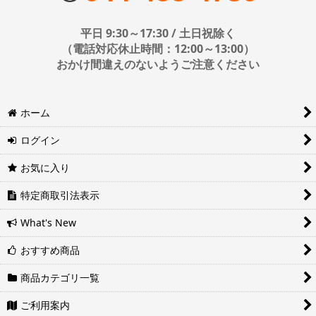
■日時・時間指定について
平日 9:30～17:30 / 土日祝除く
時間指定は下記の通りです。
（電話対応休止時間：12:00～13:00）
おかけ間違えのないようご注意ください
※運送会社の都合上ご要望にお応えできないケースもございます。
ホーム
日時指定は4日後以降の指定となります。それ以前の日時指定をご希
望の場合は備考欄に記入をお願いします。
ログイン
■地域ごとの最短配達日時について
地域ごとの最短配達日(配達時間)については、以下をご確認くださ
お気に入り
い。
ヤマト運輸サービスレベル一覧表(PDF)
特定商取引法表示
西濃運輸サービスレベル一覧表(PDF)
What's New
おすすめ商品
商品カテゴリ一覧
ご利用案内