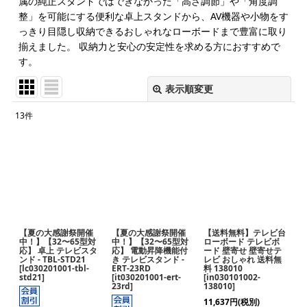
属の純正スタンドではできなかった「高さ調節」や「角度調
整」を可能にする便利な卓上スタンドから、AV機器や小物をす
っきり目隠し収納できるおしゃれなローボードまで豊富に取り
揃えました。 収納力と安心の安定性を求める方におすすめで
す。
表示順変更
閉じる
13
件
表示数
:
並び順
:
絞り込む
【夏の大感謝祭開催
【夏の大感謝祭開催
【送料無料】テレビ台
中！】【32〜65型対
中！】【32〜65型対
ローボード テレビボ
応】 卓上 テレビスタ
応】 電動昇降機能付
ード 壁寄せ 壁寄せテ
ンド - TBL-STD21
き テレビスタンド -
レビ おしゃれ 送料無
[
lc030201001-tbl-
ERT-23RD
料 138010
std21
]
[
it030201001-ert-
[
in030101002-
23rd
]
138010
]
11,637
円
(税別)