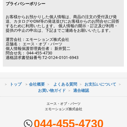
プライバシーポリシー
※メーカー発注品は除きます。
12月31日～1月3日
この日は出荷業務を行いませんので予めご了承下さい。
お客様からお預かりした個人情報は、商品の注文の受付及び発
送、カタログやDM等の発送並びにお客様からのお問合せに回答
するために利用いたします。 個人情報の開示・訂正及び利用・
■営業日
提供の中止の申出は、下記までご連絡をお願いいたします。
運営会社：エモーションズ株式会社
営業時間：09:30～17:30
店舗名： エース・オブ・パーツ
（電話対応休止時間：12:00～13:00）
個人情報保護管理責任者： 新井賢二
問合せ先： 044-455-4730
土日祝日は出荷業務のみ行います。
適格請求書登録番号:T2-0124-0101-6943
土日祝日は電話・メールのお問い合わせ返信は
行っておりません。
トップ
会社概要
よくある質問
お支払いについて
※最短到着をご希望の場合、時間指定不可の地域があります。
お買い物ガイド
適合確認
※配送業者の状況により荷物に遅延が生じる場合もございますので
ご了承ください。
エース・オブ・パーツ
エモーションズ株式会社
■配送会社
ヤマト運輸・佐川急便・日本郵便・西濃運輸を使用しております。
044-455-4730
配送会社はお選びいただけません。