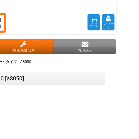
マイペー
カート
ジ
テレビ壁掛け工事
問い合わせ
イプ - A8050
0
[
a8050
]