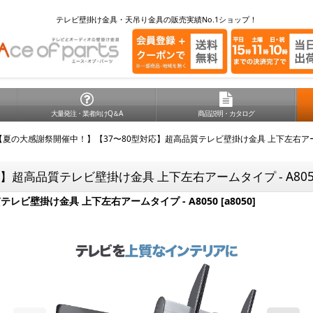
テレビ壁掛け金具・天吊り金具の販売実績No.1ショップ！
大量発注・業者向けQ＆A
商品説明・カタログ
【夏の大感謝祭開催中！】【37〜80型対応】超高品質テレビ壁掛け金具 上下左右アームタ
超高品質テレビ壁掛け金具 上下左右アームタイプ - A805
レビ壁掛け金具 上下左右アームタイプ - A8050
[
a8050
]