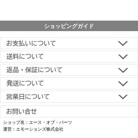
ショッピングガイド
■下記よりお選びいただけます。
クレジットカード決済、代金引換、楽天ペイ、郵便振替、銀行振
込、スコア後払い、コンビニ決済、PayPayオンライン決済
【返品・キャンセルについて】
原則として返品は受け付けておりません。
金具に関しては、条件を満たしている場合は返品をお受けいたしま
土日祝日も当日出荷いたします
す。
※一部適用外の地域や商品がありますのでご了承ください。
【初期不良・保証について】
※お届け先が異なる場合は別途お届け先分の送料がかかります。
商品到着後1週間以内であれば、初期不良の受け付けを行います。
土 日 祝日
も
■お届けについて
返品対応の詳細、各種保証については
インフォメーション
のページ
ショップ名：エース・オブ・パーツ
沖縄へのお届け
は、送料とは別に地域料金が発生します。サイズに
お届け日のご指定がない場合は、最短出荷・最短到着で発送いたし
をご覧ください。
運営：エモーションズ株式会社
より金額が異なるので、詳しい料金については
沖縄送料表一覧
にて
発送しています
ます。
ご確認ください。価格に関して事前にご了承いただいてからの発送