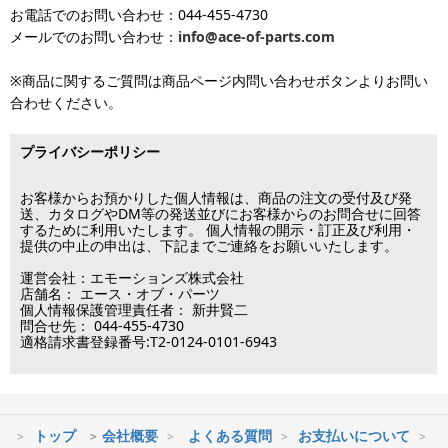
お電話でのお問い合わせ：044-455-4730
となります（当日・土日祝日出荷不可）
平日は15時・土曜は11時・日曜祝日は10時までのご注文で当日出荷
※出荷休業日を除く
メールでのお問い合わせ：
info@ace-of-parts.com
が可能です。
※電話・メールのお問い合わせ返信は行
各種手数料はお客様のご負担となります。
っておりません
土曜は11時・日曜祝日は10時までのご注文でクレジットカード決
※商品に関するご質問は商品ページ内問い合わせボタンよりお問い
※銀行振り込み・郵便振替・コンビニ決済・PayPayオンライン決済
済・代引決済のみ当日出荷が可能です。
合わせください。
の場合、ご入金確認後の発送となります。
※クレジットカード・代引き決済以外のお支払方法を選択されてい
■出荷休業日
る場合は翌営業日以降の対応となります。
プライバシーポリシー
※メーカー発注品は除きます。
12月31日～1月3日
この日は出荷業務を行いませんので予めご了承下さい。
お客様からお預かりした個人情報は、商品の注文の受付及び発
送、カタログやDM等の発送並びにお客様からのお問合せに回答
するために利用いたします。 個人情報の開示・訂正及び利用・
■営業日
提供の中止の申出は、下記までご連絡をお願いいたします。
運営会社：エモーションズ株式会社
営業時間：09:30～17:30
店舗名： エース・オブ・パーツ
（電話対応休止時間：12:00～13:00）
個人情報保護管理責任者： 新井賢二
問合せ先： 044-455-4730
土日祝日は出荷業務のみ行います。
適格請求書登録番号:T2-0124-0101-6943
土日祝日は電話・メールのお問い合わせ返信は
行っておりません。
トップ
会社概要
よくある質問
お支払いについて
※最短到着をご希望の場合、時間指定不可の地域があります。