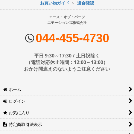
お買い物ガイド
適合確認
※配送業者の状況により荷物に遅延が生じる場合もございますので
ご了承ください。
エース・オブ・パーツ
エモーションズ株式会社
■配送会社
ヤマト運輸・佐川急便・日本郵便・西濃運輸を使用しております。
044-455-4730
配送会社はお選びいただけません。
■日時・時間指定について
平日 9:30～17:30 / 土日祝除く
時間指定は下記の通りです。
（電話対応休止時間：12:00～13:00）
おかけ間違えのないようご注意ください
※運送会社の都合上ご要望にお応えできないケースもございます。
ホーム
日時指定は4日後以降の指定となります。それ以前の日時指定をご希
望の場合は備考欄に記入をお願いします。
ログイン
■地域ごとの最短配達日時について
地域ごとの最短配達日(配達時間)については、以下をご確認くださ
お気に入り
い。
ヤマト運輸サービスレベル一覧表(PDF)
特定商取引法表示
西濃運輸サービスレベル一覧表(PDF)