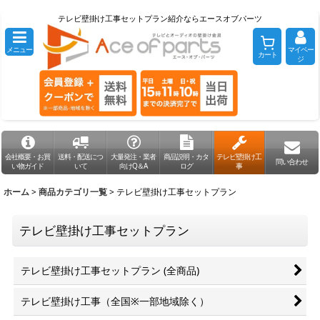
テレビ壁掛け工事セットプラン紹介ならエースオブパーツ
メニュー
マイペー
カート
ジ
会社概要・お買
送料・配送につ
大量発注・業者
商品説明・カタ
テレビ壁掛け工
問い合わせ
い物ガイド
いて
向けQ＆A
ログ
事
ホーム
>
商品カテゴリ一覧
>
テレビ壁掛け工事セットプラン
テレビ壁掛け工事セットプラン
テレビ壁掛け工事セットプラン (全商品)
テレビ壁掛け工事（全国※一部地域除く）