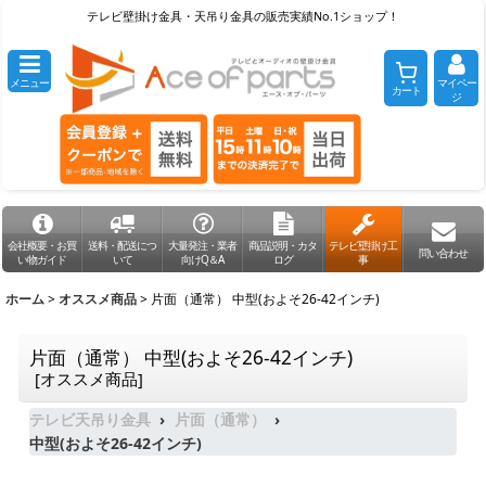
テレビ壁掛け金具・天吊り金具の販売実績No.1ショップ！
メニュー
マイペー
カート
ジ
会社概要・お買
送料・配送につ
大量発注・業者
商品説明・カタ
テレビ壁掛け工
問い合わせ
い物ガイド
いて
向けQ＆A
ログ
事
ホーム
>
オススメ商品
>
片面（通常） 中型(およそ26-42インチ)
片面（通常） 中型(およそ26-42インチ)
[
オススメ商品
]
テレビ天吊り金具
片面（通常）
中型(およそ26-42インチ)