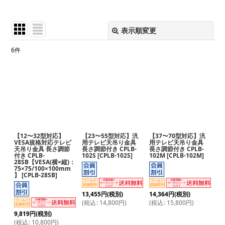
表示順変更
閉じる
6
件
表示数
:
並び順
:
絞り込む
【12〜32型対応】
【23〜55型対応】汎
【37〜70型対応】汎
VESA規格対応テレビ
用テレビ天吊り金具
用テレビ天吊り金具
天吊り金具 長さ調節
長さ調節付き CPLB-
長さ調節付き CPLB-
付き CPLB-
102S
[
CPLB-102S
]
102M
[
CPLB-102M
]
28SB【VESA(横×縦)：
75×75/100×100mm
】
[
CPLB-28SB
]
13,455
円
(税別)
14,364
円
(税別)
(
税込
:
14,800
円
)
(
税込
:
15,800
円
)
9,819
円
(税別)
(
税込
:
10,800
円
)