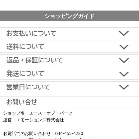
アームタイプ（上下左右角度調節）小型（およそ12-26
ショッピングガイド
型）
アームタイプ（上下左右角度調節）中型（およそ26-50
型）
アームタイプ（上下左右角度調節）大型（およそ50-65
■下記よりお選びいただけます。
型）
クレジットカード決済、代金引換、楽天ペイ、郵便振替、銀行振
込、スコア後払い、コンビニ決済、PayPayオンライン決済
アームタイプ（上下左右角度調節）超大型（およそ65型以
【返品・キャンセルについて】
上）
原則として返品は受け付けておりません。
金具に関しては、条件を満たしている場合は返品をお受けいたしま
上下角度調節 小型(およそ12-26インチ)
土日祝日も当日出荷いたします
す。
※一部適用外の地域や商品がありますのでご了承ください。
【初期不良・保証について】
上下角度調節 中型(およそ26-50インチ)
※お届け先が異なる場合は別途お届け先分の送料がかかります。
商品到着後1週間以内であれば、初期不良の受け付けを行います。
土 日 祝日
も
■お届けについて
返品対応の詳細、各種保証については
インフォメーション
のページ
上下角度調節 大型(およそ50-65インチ)
ショップ名：エース・オブ・パーツ
沖縄へのお届け
は、送料とは別に地域料金が発生します。サイズに
お届け日のご指定がない場合は、最短出荷・最短到着で発送いたし
をご覧ください。
運営：エモーションズ株式会社
より金額が異なるので、詳しい料金については
沖縄送料表一覧
にて
発送しています
ます。
上下角度調節 超大型(およそ65インチ以上)
ご確認ください。価格に関して事前にご了承いただいてからの発送
お電話でのお問い合わせ：044-455-4730
となります（当日・土日祝日出荷不可）
平日は15時・土曜は11時・日曜祝日は10時までのご注文で当日出荷