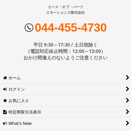
※配送業者の状況により荷物に遅延が生じる場合もございますので
ご了承ください。
エース・オブ・パーツ
両面(ダブル） 超大型(およそ55インチ以上)
エモーションズ株式会社
■配送会社
エアーポール 金具セット 小型(およそ12-26インチ)
ヤマト運輸・佐川急便・日本郵便・西濃運輸を使用しております。
044-455-4730
配送会社はお選びいただけません。
エアーポール 金具セット 中型(およそ26-50インチ)
■日時・時間指定について
平日 9:30～17:30 / 土日祝除く
エアーポール 金具セット 大型(およそ50-65インチ)
時間指定は下記の通りです。
（電話対応休止時間：12:00～13:00）
おかけ間違えのないようご注意ください
エアーポール オプションパーツ
エアポール スピーカーセット
※運送会社の都合上ご要望にお応えできないケースもございます。
ホーム
日時指定は4日後以降の指定となります。それ以前の日時指定をご希
エアーポール AVラックセット
望の場合は備考欄に記入をお願いします。
ログイン
■地域ごとの最短配達日時について
エアーポール バイクハンガー
地域ごとの最短配達日(配達時間)については、以下をご確認くださ
お気に入り
い。
エアーポール フック
ヤマト運輸サービスレベル一覧表(PDF)
特定商取引法表示
西濃運輸サービスレベル一覧表(PDF)
エアーポール 棚板
What's New