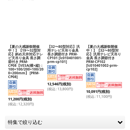
【夏の大感謝祭開催
【32〜80型対応】汎
【夏の大感謝祭開催
中！】【19〜32型対
用テレビ天吊り金具
中！】【32〜80型対
応】斜め天井対応テレ
長さ調節付き PRM-
応】汎用テレビ天吊り
ビ天吊り金具 長さ調
CP101
[
lc010401001-
金具 長さ調節付き
節付き PRM-
prm-cp101
]
PRM-CP102
CP08【VESA(横×縦)：
[
lc010401002-prm-
100×100/200×100/20
cp102
]
0×200mm】
[
PRM-
CP08
]
12,546
円
(税別)
(
税込
:
13,800
円
)
10,091
円
(税別)
(
税込
:
11,100
円
)
11,200
円
(税別)
(
税込
:
12,320
円
)
特集で絞り込む