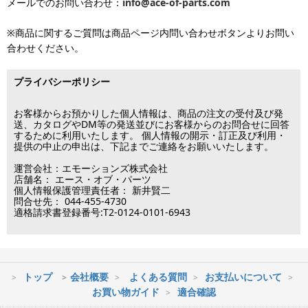
固定タイプ 小型(およそ12-26インチ)
※出荷休業日を除く
メールでのお問い合わせ：
info@ace-of-parts.com
が可能です。
※電話・メールのお問い合わせ返信は行
各種手数料はお客様のご負担となります。
っておりません
土曜は11時・日曜祝日は10時までのご注文でクレジットカード決
固定タイプ 中型(およそ26-50インチ)
※商品に関するご質問は商品ページ内問い合わせボタンよりお問い
※銀行振り込み・郵便振替・コンビニ決済・PayPayオンライン決済
済・代引決済のみ当日出荷が可能です。
合わせください。
の場合、ご入金確認後の発送となります。
※クレジットカード・代引き決済以外のお支払方法を選択されてい
固定タイプ 大型(およそ50-65インチ)
■出荷休業日
る場合は翌営業日以降の対応となります。
プライバシーポリシー
※メーカー発注品は除きます。
固定タイプ 超大型(およそ65インチ以上)
12月31日～1月3日
この日は出荷業務を行いませんので予めご了承下さい。
お客様からお預かりした個人情報は、商品の注文の受付及び発
片面（通常） 小型(およそ12-26インチ)
送、カタログやDM等の発送並びにお客様からのお問合せに回答
するために利用いたします。 個人情報の開示・訂正及び利用・
■営業日
提供の中止の申出は、下記までご連絡をお願いいたします。
片面（通常） 中型(およそ26-42インチ)
運営会社：エモーションズ株式会社
営業時間：09:30～17:30
片面（通常） 大型(およそ37-65インチ)
店舗名： エース・オブ・パーツ
（電話対応休止時間：12:00～13:00）
個人情報保護管理責任者： 新井賢二
問合せ先： 044-455-4730
土日祝日は出荷業務のみ行います。
片面（通常） 超大型(およそ55インチ以上)
適格請求書登録番号:T2-0124-0101-6943
土日祝日は電話・メールのお問い合わせ返信は
行っておりません。
両面(ダブル） 小型(およそ12-26インチ)
両面(ダブル） 中型(およそ26-42インチ)
トップ
会社概要
よくある質問
お支払いについて
※最短到着をご希望の場合、時間指定不可の地域があります。
お買い物ガイド
適合確認
両面(ダブル） 大型(およそ37-65インチ)