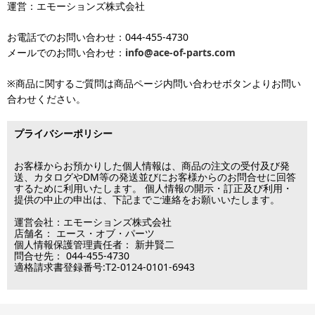
をご覧ください。
運営：エモーションズ株式会社
より金額が異なるので、詳しい料金については
沖縄送料表一覧
にて
発送しています
ます。
上下角度調節 超大型(およそ65インチ以上)
ご確認ください。価格に関して事前にご了承いただいてからの発送
お電話でのお問い合わせ：044-455-4730
となります（当日・土日祝日出荷不可）
平日は15時・土曜は11時・日曜祝日は10時までのご注文で当日出荷
固定タイプ 小型(およそ12-26インチ)
※出荷休業日を除く
メールでのお問い合わせ：
info@ace-of-parts.com
が可能です。
※電話・メールのお問い合わせ返信は行
各種手数料はお客様のご負担となります。
っておりません
土曜は11時・日曜祝日は10時までのご注文でクレジットカード決
固定タイプ 中型(およそ26-50インチ)
※商品に関するご質問は商品ページ内問い合わせボタンよりお問い
※銀行振り込み・郵便振替・コンビニ決済・PayPayオンライン決済
済・代引決済のみ当日出荷が可能です。
合わせください。
の場合、ご入金確認後の発送となります。
※クレジットカード・代引き決済以外のお支払方法を選択されてい
固定タイプ 大型(およそ50-65インチ)
■出荷休業日
る場合は翌営業日以降の対応となります。
プライバシーポリシー
※メーカー発注品は除きます。
固定タイプ 超大型(およそ65インチ以上)
12月31日～1月3日
この日は出荷業務を行いませんので予めご了承下さい。
お客様からお預かりした個人情報は、商品の注文の受付及び発
片面（通常） 小型(およそ12-26インチ)
送、カタログやDM等の発送並びにお客様からのお問合せに回答
するために利用いたします。 個人情報の開示・訂正及び利用・
■営業日
提供の中止の申出は、下記までご連絡をお願いいたします。
片面（通常） 中型(およそ26-42インチ)
運営会社：エモーションズ株式会社
営業時間：09:30～17:30
片面（通常） 大型(およそ37-65インチ)
店舗名： エース・オブ・パーツ
（電話対応休止時間：12:00～13:00）
個人情報保護管理責任者： 新井賢二
問合せ先： 044-455-4730
土日祝日は出荷業務のみ行います。
片面（通常） 超大型(およそ55インチ以上)
適格請求書登録番号:T2-0124-0101-6943
土日祝日は電話・メールのお問い合わせ返信は
行っておりません。
両面(ダブル） 小型(およそ12-26インチ)