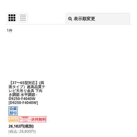
表示順変更
閉じる
1
件
表示数
:
並び順
:
絞り込む
【37〜65型対応】(両
面タイプ）超高品質テ
レビ天吊り金具 下向
き調節 水平調節 -
D9250-F4040W
[
D9250-F4040W
]
26,182
円
(税別)
(
税込
:
28,800
円
)