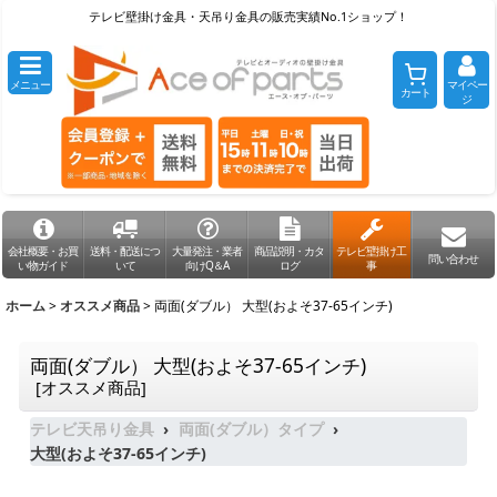
テレビ壁掛け金具・天吊り金具の販売実績No.1ショップ！
メニュー
マイペー
カート
ジ
会社概要・お買
送料・配送につ
大量発注・業者
商品説明・カタ
テレビ壁掛け工
問い合わせ
い物ガイド
いて
向けQ＆A
ログ
事
ホーム
>
オススメ商品
>
両面(ダブル） 大型(およそ37-65インチ)
両面(ダブル） 大型(およそ37-65インチ)
[
オススメ商品
]
テレビ天吊り金具
両面(ダブル）タイプ
大型(およそ37-65インチ)