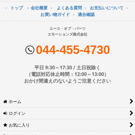
両面(ダブル） 中型(およそ26-42インチ)
トップ
会社概要
よくある質問
お支払いについて
※最短到着をご希望の場合、時間指定不可の地域があります。
お買い物ガイド
適合確認
両面(ダブル） 大型(およそ37-65インチ)
※配送業者の状況により荷物に遅延が生じる場合もございますので
ご了承ください。
エース・オブ・パーツ
両面(ダブル） 超大型(およそ55インチ以上)
エモーションズ株式会社
■配送会社
エアーポール 金具セット 小型(およそ12-26インチ)
ヤマト運輸・佐川急便・日本郵便・西濃運輸を使用しております。
044-455-4730
配送会社はお選びいただけません。
エアーポール 金具セット 中型(およそ26-50インチ)
■日時・時間指定について
平日 9:30～17:30 / 土日祝除く
エアーポール 金具セット 大型(およそ50-65インチ)
時間指定は下記の通りです。
（電話対応休止時間：12:00～13:00）
おかけ間違えのないようご注意ください
エアーポール オプションパーツ
エアポール スピーカーセット
※運送会社の都合上ご要望にお応えできないケースもございます。
ホーム
日時指定は4日後以降の指定となります。それ以前の日時指定をご希
エアーポール AVラックセット
望の場合は備考欄に記入をお願いします。
ログイン
■地域ごとの最短配達日時について
エアーポール バイクハンガー
地域ごとの最短配達日(配達時間)については、以下をご確認くださ
お気に入り
い。
エアーポール フック
ヤマト運輸サービスレベル一覧表(PDF)