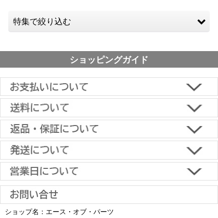
特集で絞り込む
アームタイプ（上下左右角度調節）小型（およそ12-26
ショッピングガイド
型）
アームタイプ（上下左右角度調節）中型（およそ26-50
型）
アームタイプ（上下左右角度調節）大型（およそ50-65
■下記よりお選びいただけます。
型）
クレジットカード決済、代金引換、楽天ペイ、郵便振替、銀行振
込、スコア後払い、コンビニ決済、PayPayオンライン決済
アームタイプ（上下左右角度調節）超大型（およそ65型以
【返品・キャンセルについて】
上）
原則として返品は受け付けておりません。
金具に関しては、条件を満たしている場合は返品をお受けいたしま
上下角度調節 小型(およそ12-26インチ)
土日祝日も当日出荷いたします
す。
※一部適用外の地域や商品がありますのでご了承ください。
【初期不良・保証について】
上下角度調節 中型(およそ26-50インチ)
※お届け先が異なる場合は別途お届け先分の送料がかかります。
商品到着後1週間以内であれば、初期不良の受け付けを行います。
土 日 祝日
も
■お届けについて
返品対応の詳細、各種保証については
インフォメーション
のページ
上下角度調節 大型(およそ50-65インチ)
ショップ名：エース・オブ・パーツ
沖縄へのお届け
は、送料とは別に地域料金が発生します。サイズに
お届け日のご指定がない場合は、最短出荷・最短到着で発送いたし