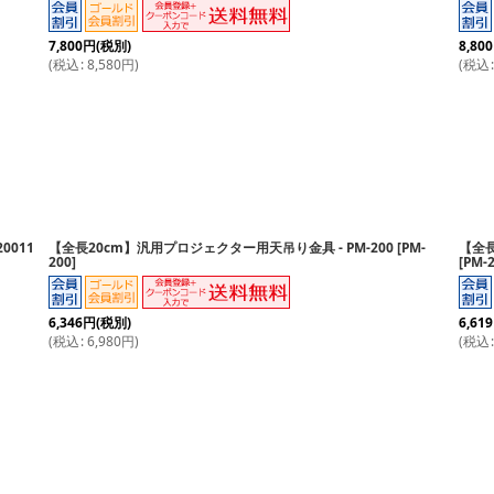
7,800
円
(税別)
8,800
(
税込
:
8,580
円
)
(
税込
:
0011
【全長20cm】汎用プロジェクター用天吊り金具 - PM-200
[
PM-
【全長
200
]
[
PM-
6,346
円
(税別)
6,619
(
税込
:
6,980
円
)
(
税込
: