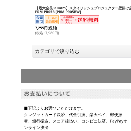
【最大全長310mm】スタイリッシュプロジェクター壁掛け金
PRM-PR05B
[
PRM-PR05BW
]
7,255
円
(税別)
(
税込
:
7,980
円
)
カテゴリで絞り込む
スピーカー金具
プロジェクター金具
■下記よりお選びいただけます。
クレジットカード決済、代金引換、楽天ペイ、郵便振
替、銀行振込、スコア後払い、コンビニ決済、PayPayオ
ンライン決済