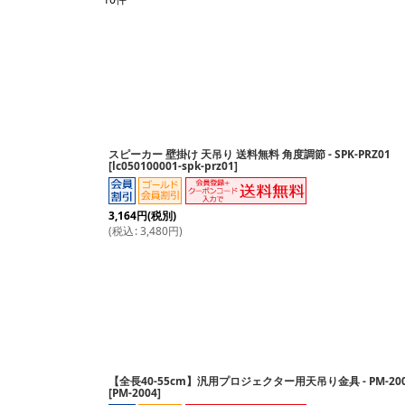
サブカテゴリ
:
表示数
:
並び順
:
スピーカー 壁掛け 天吊り 送料無料 角度調節 - SPK-PRZ01
[
lc050100001-spk-prz01
]
3,164
円
(税別)
(
税込
:
3,480
円
)
【全長40-55cm】汎用プロジェクター用天吊り金具 - PM-20
[
PM-2004
]