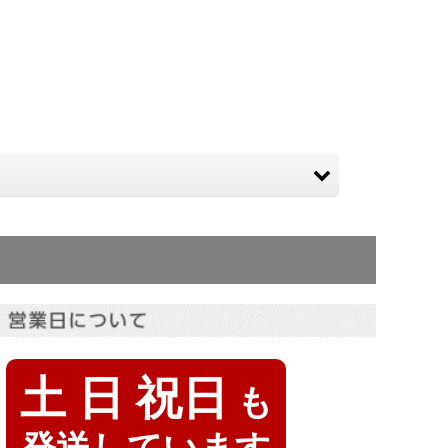
土 日 祝日
も
発送しています