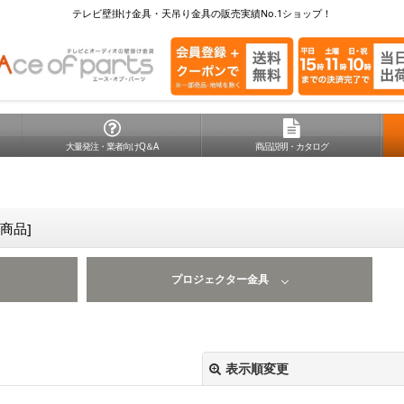
テレビ壁掛け金具・天吊り金具の販売実績No.1ショップ！
大量発注・業者向けQ＆A
商品説明・カタログ
商品
]
プロジェクター金具
表示順変更