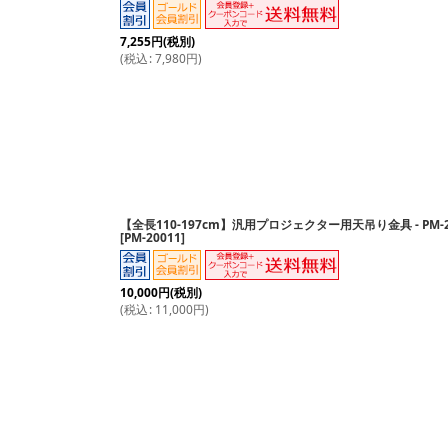
7,255
円
(税別)
(
税込
:
7,980
円
)
【全長110-197cm】汎用プロジェクター用天吊り金具 - PM-2
[
PM-20011
]
10,000
円
(税別)
(
税込
:
11,000
円
)