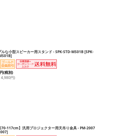
ルな小型スピーカー用スタンド - SPK-STD-MS01B
[
SPK-
MS01B
]
円
(税別)
4,980
円
)
70-117cm】汎用プロジェクター用天吊り金具 - PM-2007
2007
]