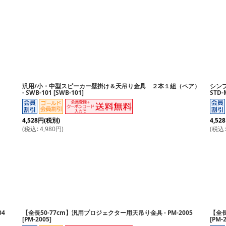
汎用/小・中型スピーカー壁掛け＆天吊り金具 ２本１組（ペア）
シンプ
絞り込む
- SWB-101
[
SWB-101
]
STD-
4,528
円
(税別)
4,528
(
税込
:
4,980
円
)
(
税込
:
04
【全長50-77cm】汎用プロジェクター用天吊り金具 - PM-2005
【全長
[
PM-2005
]
[
PM-