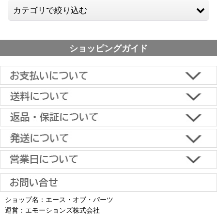
カテゴリで絞り込む
スピーカー金具
ショッピングガイド
プロジェクター金具
■下記よりお選びいただけます。
クレジットカード決済、代金引換、楽天ペイ、郵便振替、銀行振
込、スコア後払い、コンビニ決済、PayPayオンライン決済
【返品・キャンセルについて】
原則として返品は受け付けておりません。
金具に関しては、条件を満たしている場合は返品をお受けいたしま
土日祝日も当日出荷いたします
す。
※一部適用外の地域や商品がありますのでご了承ください。
【初期不良・保証について】
※お届け先が異なる場合は別途お届け先分の送料がかかります。
商品到着後1週間以内であれば、初期不良の受け付けを行います。
土 日 祝日
も
■お届けについて
返品対応の詳細、各種保証については
インフォメーション
のページ
ショップ名：エース・オブ・パーツ
沖縄へのお届け
は、送料とは別に地域料金が発生します。サイズに
お届け日のご指定がない場合は、最短出荷・最短到着で発送いたし
をご覧ください。
運営：エモーションズ株式会社
より金額が異なるので、詳しい料金については
沖縄送料表一覧
にて
ます。