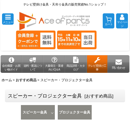
テレビ壁掛け金具・天吊り金具の販売実績No.1ショップ！
メニュー
マイペー
カート
ジ
会社概要・お買
送料・配送につ
大量発注・業者
商品説明・カタ
テレビ壁掛け工
問い合わせ
い物ガイド
いて
向けQ＆A
ログ
事
ホーム
>
おすすめ商品
>
スピーカー・プロジェクター金具
スピーカー・プロジェクター金具
[
おすすめ商品
]
スピーカー金具
プロジェクター金具