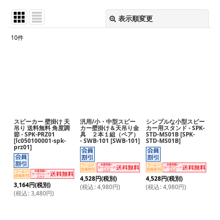
表示順変更
閉じる
10
件
サブカテゴリ
:
表示数
:
並び順
:
スピーカー 壁掛け 天
汎用/小・中型スピー
シンプルな小型スピー
絞り込む
吊り 送料無料 角度調
カー壁掛け＆天吊り金
カー用スタンド - SPK-
節 - SPK-PRZ01
具 ２本１組（ペア）
STD-MS01B
[
SPK-
[
lc050100001-spk-
- SWB-101
[
SWB-101
]
STD-MS01B
]
prz01
]
4,528
円
(税別)
4,528
円
(税別)
3,164
円
(税別)
(
税込
:
4,980
円
)
(
税込
:
4,980
円
)
(
税込
:
3,480
円
)