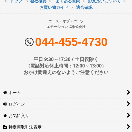
トップ
会社概要
よくある質問
お支払いについて
※最短到着をご希望の場合、時間指定不可の地域があります。
お買い物ガイド
適合確認
※配送業者の状況により荷物に遅延が生じる場合もございますので
ご了承ください。
エース・オブ・パーツ
エモーションズ株式会社
■配送会社
ヤマト運輸・佐川急便・日本郵便・西濃運輸を使用しております。
044-455-4730
配送会社はお選びいただけません。
■日時・時間指定について
平日 9:30～17:30 / 土日祝除く
時間指定は下記の通りです。
（電話対応休止時間：12:00～13:00）
おかけ間違えのないようご注意ください
※運送会社の都合上ご要望にお応えできないケースもございます。
ホーム
日時指定は4日後以降の指定となります。それ以前の日時指定をご希
望の場合は備考欄に記入をお願いします。
ログイン
■地域ごとの最短配達日時について
地域ごとの最短配達日(配達時間)については、以下をご確認くださ
お気に入り
い。
ヤマト運輸サービスレベル一覧表(PDF)
特定商取引法表示
西濃運輸サービスレベル一覧表(PDF)