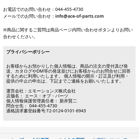
発送しています
ご確認ください。価格に関して事前にご了承いただいてからの発送
お電話でのお問い合わせ：044-455-4730
となります（当日・土日祝日出荷不可）
平日は15時・土曜は11時・日曜祝日は10時までのご注文で当日出荷
※出荷休業日を除く
メールでのお問い合わせ：
info@ace-of-parts.com
が可能です。
※電話・メールのお問い合わせ返信は行
各種手数料はお客様のご負担となります。
っておりません
土曜は11時・日曜祝日は10時までのご注文でクレジットカード決
※商品に関するご質問は商品ページ内問い合わせボタンよりお問い
※銀行振り込み・郵便振替・コンビニ決済・PayPayオンライン決済
済・代引決済のみ当日出荷が可能です。
合わせください。
の場合、ご入金確認後の発送となります。
※クレジットカード・代引き決済以外のお支払方法を選択されてい
■出荷休業日
る場合は翌営業日以降の対応となります。
プライバシーポリシー
※メーカー発注品は除きます。
12月31日～1月3日
この日は出荷業務を行いませんので予めご了承下さい。
お客様からお預かりした個人情報は、商品の注文の受付及び発
送、カタログやDM等の発送並びにお客様からのお問合せに回答
するために利用いたします。 個人情報の開示・訂正及び利用・
■営業日
提供の中止の申出は、下記までご連絡をお願いいたします。
運営会社：エモーションズ株式会社
営業時間：09:30～17:30
店舗名： エース・オブ・パーツ
（電話対応休止時間：12:00～13:00）
個人情報保護管理責任者： 新井賢二
問合せ先： 044-455-4730
土日祝日は出荷業務のみ行います。
適格請求書登録番号:T2-0124-0101-6943
土日祝日は電話・メールのお問い合わせ返信は
行っておりません。