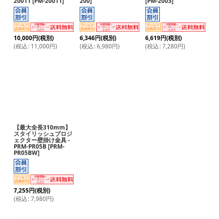
20011
[
PM-20011
]
200
]
[
PM-2003
]
10,000
円
(税別)
6,346
円
(税別)
6,619
円
(税別)
(
税込
:
11,000
円
)
(
税込
:
6,980
円
)
(
税込
:
7,280
円
)
【最大全長310mm】
スタイリッシュプロジ
ェクター壁掛け金具 -
PRM-PR05B
[
PRM-
PR05BW
]
7,255
円
(税別)
(
税込
:
7,980
円
)