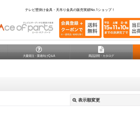
テレビ壁掛け金具・天吊り金具の販売実績No.1ショップ！
大量発注・業者向けQ＆A
商品説明・カタログ
表示順変更