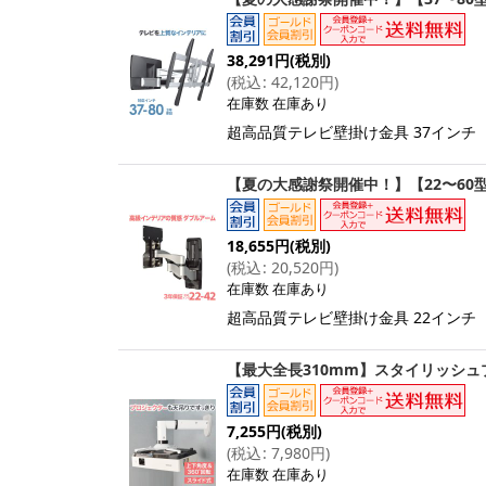
38,291
円
(税別)
(
税込
:
42,120
円
)
在庫数 在庫あり
超高品質テレビ壁掛け金具 37インチ（
【夏の大感謝祭開催中！】【22〜60型
18,655
円
(税別)
(
税込
:
20,520
円
)
在庫数 在庫あり
超高品質テレビ壁掛け金具 22インチ（
【最大全長310mm】スタイリッシュプロ
7,255
円
(税別)
(
税込
:
7,980
円
)
在庫数 在庫あり