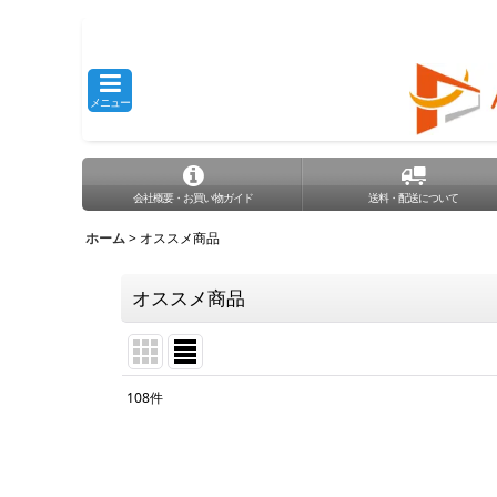
メニュー
会社概要・お買い物ガイド
送料・配送について
ホーム
>
オススメ商品
オススメ商品
108
件
表示数
:
並び順
: