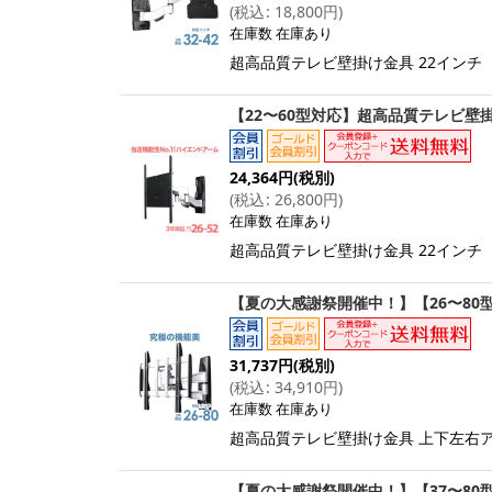
(
税込
:
18,800
円
)
在庫数 在庫あり
超高品質テレビ壁掛け金具 22インチ（
【22〜60型対応】超高品質テレビ壁掛け
24,364
円
(税別)
(
税込
:
26,800
円
)
在庫数 在庫あり
超高品質テレビ壁掛け金具 22インチ（
【夏の大感謝祭開催中！】【26〜80型
31,737
円
(税別)
(
税込
:
34,910
円
)
在庫数 在庫あり
超高品質テレビ壁掛け金具 上下左右アーム
【夏の大感謝祭開催中！】【37〜80型