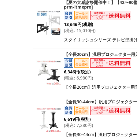
【夏の大感謝祭開催中！】【42〜90型
prm-ltmxpro
]
13,646
円
(税別)
(
税込
:
15,010
円
)
スタイリッシュシリーズ テレビ壁掛け金
【全長20cm】汎用プロジェクター用天吊
6,346
円
(税別)
(
税込
:
6,980
円
)
【全長20cm】汎用プロジェクター用天吊り
【全長30-44cm】汎用プロジェクター用
6,619
円
(税別)
(
税込
:
7,280
円
)
【全長30-44cm】汎用プロジェクター用天