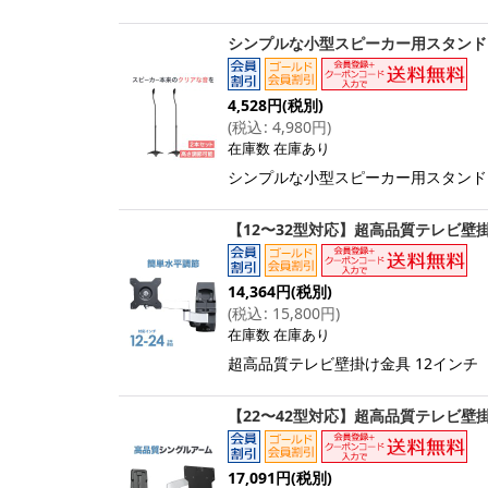
シンプルな小型スピーカー用スタンド - S
4,528
円
(税別)
(
税込
:
4,980
円
)
在庫数 在庫あり
シンプルな小型スピーカー用スタンド M
【12〜32型対応】超高品質テレビ壁掛け
14,364
円
(税別)
(
税込
:
15,800
円
)
在庫数 在庫あり
超高品質テレビ壁掛け金具 12インチ（
【22〜42型対応】超高品質テレビ壁掛け
17,091
円
(税別)