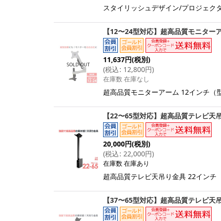
スタイリッシュデザイン/プロジェクター壁掛
【12〜24型対応】超高品質モニターアー
11,637
円
(税別)
(
税込
:
12,800
円
)
在庫数 在庫なし
超高品質モニターアーム 12インチ（型）
【22〜65型対応】超高品質テレビ天吊り金
20,000
円
(税別)
(
税込
:
22,000
円
)
在庫数 在庫あり
超高品質テレビ天吊り金具 22インチ（型）
【37〜65型対応】超高品質テレビ天吊り金