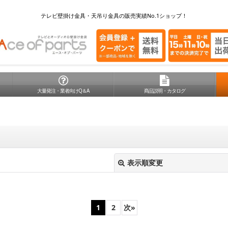
テレビ壁掛け金具・天吊り金具の販売実績No.1ショップ！
大量発注・業者向けQ＆A
商品説明・カタログ
表示順変更
1
2
次
»