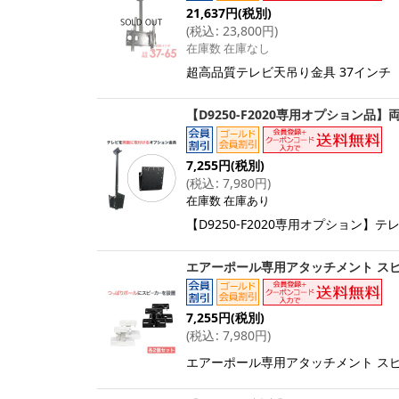
21,637
円
(税別)
(
税込
:
23,800
円
)
在庫数 在庫なし
超高品質テレビ天吊り金具 37インチ（型）
【D9250-F2020専用オプション品】
7,255
円
(税別)
(
税込
:
7,980
円
)
在庫数 在庫あり
【D9250-F2020専用オプション】
エアーポール専用アタッチメント スピー
7,255
円
(税別)
(
税込
:
7,980
円
)
エアーポール専用アタッチメント スピー