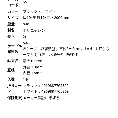
SS
コード
カラー
ブラック・ホワイト
サイズ
幅19×奥行19×高さ2000mm
重量
84g
材質
ポリエチレン
長さ
2m
5本
ケーブル
※ケーブル収容数は、直径5〜6mmのLAN（UTP）ケ
収容数
ーブルを収容した場合の目安です。
結束径
最大100mm
外径/19mm
直径
内径/15mm
入数
1個
JANコー
ブラック：4969887765852
ド
ホワイト：4969887765869
保証期間
メーカー保証に準ずる