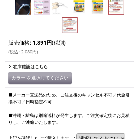
販売価格
:
1,891
円
(税別)
(
税込
:
2,080
円
)
在庫確認はこちら
カラー
を選択してください
■メーカー直送品のため、ご注文後のキャンセル不可／代金引
換不可／日時指定不可
■沖縄・離島は別途送料が発生します。ご注文確定後にお見積
りし、ご連絡いたします。
上記を確認した上で購入します。
: