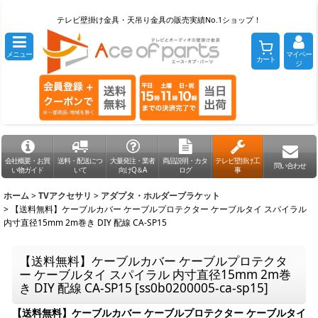
テレビ壁掛け金具・天吊り金具の販売実績No.1ショップ！
メニュー
マイペー
カート
ジ
会社概要・お買
送料・配送につ
大量発注・業者
商品説明・カタ
テレビ壁掛け工
問い合わせ
い物ガイド
いて
向けQ＆A
ログ
事
ホーム
>
TVアクセサリ
>
アダプタ・ホルダーブラケット
>
【送料無料】ケーブルカバー ケーブルプロテクター ケーブルタイ スパイラル
内寸直径15mm 2m巻き DIY 配線 CA-SP15
【送料無料】ケーブルカバー ケーブルプロテクタ
ー ケーブルタイ スパイラル 内寸直径15mm 2m巻
き DIY 配線 CA-SP15
[
ss0b0200005-ca-sp15
]
【送料無料】ケーブルカバー ケーブルプロテクター ケーブルタイ