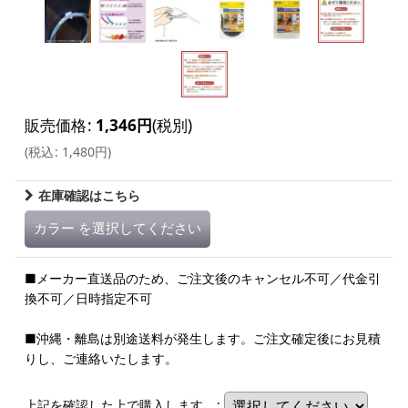
販売価格
:
1,346
円
(税別)
(
税込
:
1,480
円
)
在庫確認はこちら
カラー
を選択してください
■メーカー直送品のため、ご注文後のキャンセル不可／代金引
換不可／日時指定不可
■沖縄・離島は別途送料が発生します。ご注文確定後にお見積
りし、ご連絡いたします。
上記を確認した上で購入します。
: