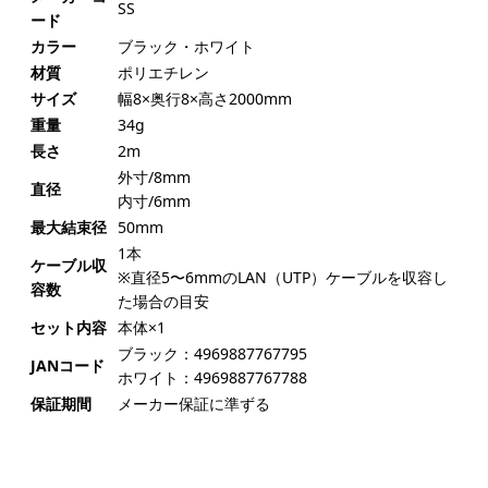
SS
ード
カラー
ブラック・ホワイト
材質
ポリエチレン
サイズ
幅8×奥行8×高さ2000mm
重量
34g
長さ
2m
外寸/8mm
直径
内寸/6mm
最大結束径
50mm
1本
ケーブル収
※直径5〜6mmのLAN（UTP）ケーブルを収容し
容数
た場合の目安
セット内容
本体×1
ブラック：4969887767795
JANコード
ホワイト：4969887767788
保証期間
メーカー保証に準ずる