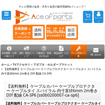
テレビ壁掛け金具・天吊り金具の販売実績No.1ショップ！
メニュー
マイペー
カート
ジ
会社概要・お買
送料・配送につ
大量発注・業者
商品説明・カタ
テレビ壁掛け工
問い合わせ
い物ガイド
いて
向けQ＆A
ログ
事
ホーム
>
TVアクセサリ
>
アダプタ・ホルダーブラケット
>
【送料無料】ケーブルカバー ケーブルプロテクター ケーブルタイ スパイラル
内寸直径6mm 2m巻き DIY 配線 CA-SP6
【送料無料】ケーブルカバー ケーブルプロテクタ
ー ケーブルタイ スパイラル 内寸直径6mm 2m巻き
DIY 配線 CA-SP6
[
ss0b0200007-ca-sp6
]
【送料無料】ケーブルカバー ケーブルプロテクター ケーブルタイ