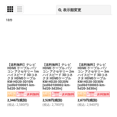
表示順変更
閉じる
18
件
サブカテゴリ
:
表示数
:
並び順
:
【送料無料】テレビ
【送料無料】テレビ
【送料無料】テレビ
絞り込む
HDMI ケーブル パソ
HDMI ケーブル パソ
HDMI ケーブル パソ
コン アクセサリー 1m
コン アクセサリー 2m
コン アクセサリー 3m
ハイスピード 3Dコネ
ハイスピード 3Dコネ
ハイスピード 3Dコネ
クタ HDMIケーブル
クタ HDMIケーブル
クタ HDMIケーブル
KM-HD20-3D10N
KM-HD20-3D20N
KM-HD20-3D30N
[
ss0b0100001-km-
[
ss0b0100002-km-
[
ss0b0100003-km-
hd20-3d10n
]
hd20-3d20n
]
hd20-3d30n
]
2,346
円
(税別)
2,528
円
(税別)
2,673
円
(税別)
(
税込
:
2,580
円
)
(
税込
:
2,780
円
)
(
税込
:
2,940
円
)