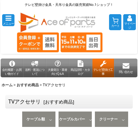
テレビ壁掛け金具・天吊り金具の販売実績No.1ショップ！
メニュー
マイペー
カート
ジ
会社概要・お買
送料・配送につ
大量発注・業者
商品説明・カタ
テレビ壁掛け工
問い合わせ
い物ガイド
いて
向けQ＆A
ログ
事
ホーム
>
おすすめ商品
>
TVアクセサリ
TVアクセサリ
[
おすすめ商品
]
ケーブル類
ケーブルカバー
クリーナー