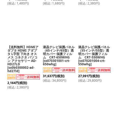
(
税込
:
1,480
円
)
(
税込
:
1,680
円
)
(
税込
:
2,380
円
)
【送料無料】HDMIア
液晶テレビ保護パネル
液晶テレビ保護パネル
ダプタ HDMI アダプ
（65インチ/65型）透
（55インチ/55型）透
タ L字型 下向き オス
明カバー 保護フィル
明カバー 保護フィル
メス コネクタ パソコ
ム CRT-650WHG
ム CRT-550WHG
ン アクセサリー AD-
[
ss070301001-crt-
[
ss070201004-crt-
HD27LD
650whg
]
550whg
]
[
ss0b0300002-ad-
hd27ld
]
31,637
円
(税別)
27,091
円
(税別)
(
税込
:
34,800
円
)
(
税込
:
29,800
円
)
2,164
円
(税別)
(
税込
:
2,380
円
)