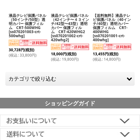
液晶テレビ保護パネル
液晶テレビ保護パネル
【送料無料】液晶テレ
（50インチ/50型）透
（42インチ〜４３イン
ビ保護パネル（40イン
明カバー 保護フィル
チ/42型〜43型）透明
チ/40型）透明カバー
ム CRT-500WHG
カバー 保護フィル
保護フィルム CRT-
[
ss070201003-crt-
ム CRT-420WHG2
400WHG
500whg
]
[
ss070201002-crt-
[
ss070201001-crt-
420whg2
]
400whg
]
30,728
円
(税別)
18,000
円
(税別)
13,455
円
(税別)
(
税込
:
33,800
円
)
(
税込
:
19,800
円
)
(
税込
:
14,800
円
)
カテゴリで絞り込む
間柱センサー
ショッピングガイド
ケーブル
ケーブルカバー
■下記よりお選びいただけます。
ロングスペーサー