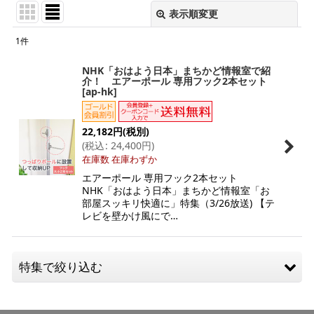
表示順変更
閉じる
1
件
表示数
:
NHK「おはよう日本」まちかど情報室で紹
介！ エアーポール 専用フック2本セット
[
ap-hk
]
並び順
:
絞り込む
22,182
円
(税別)
(
税込
:
24,400
円
)
在庫数 在庫わずか
エアーポール 専用フック2本セット
NHK「おはよう日本」まちかど情報室「お
部屋スッキリ快適に」特集（3/26放送) 【テ
レビを壁かけ風にで…
特集で絞り込む
アームタイプ（上下左右角度調節）小型（およそ12-26