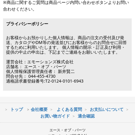
固定タイプ 中型(およそ26-50インチ)
※商品に関するご質問は商品ページ内問い合わせボタンよりお問い
※銀行振り込み・郵便振替・コンビニ決済・PayPayオンライン決済
済・代引決済のみ当日出荷が可能です。
合わせください。
の場合、ご入金確認後の発送となります。
※クレジットカード・代引き決済以外のお支払方法を選択されてい
固定タイプ 大型(およそ50-65インチ)
■出荷休業日
る場合は翌営業日以降の対応となります。
プライバシーポリシー
※メーカー発注品は除きます。
固定タイプ 超大型(およそ65インチ以上)
12月31日～1月3日
この日は出荷業務を行いませんので予めご了承下さい。
お客様からお預かりした個人情報は、商品の注文の受付及び発
片面（通常） 小型(およそ12-26インチ)
送、カタログやDM等の発送並びにお客様からのお問合せに回答
するために利用いたします。 個人情報の開示・訂正及び利用・
■営業日
提供の中止の申出は、下記までご連絡をお願いいたします。
片面（通常） 中型(およそ26-42インチ)
運営会社：エモーションズ株式会社
営業時間：09:30～17:30
片面（通常） 大型(およそ37-65インチ)
店舗名： エース・オブ・パーツ
（電話対応休止時間：12:00～13:00）
個人情報保護管理責任者： 新井賢二
問合せ先： 044-455-4730
土日祝日は出荷業務のみ行います。
片面（通常） 超大型(およそ55インチ以上)
適格請求書登録番号:T2-0124-0101-6943
土日祝日は電話・メールのお問い合わせ返信は
行っておりません。
両面(ダブル） 小型(およそ12-26インチ)
両面(ダブル） 中型(およそ26-42インチ)
トップ
会社概要
よくある質問
お支払いについて
※最短到着をご希望の場合、時間指定不可の地域があります。
お買い物ガイド
適合確認
両面(ダブル） 大型(およそ37-65インチ)
※配送業者の状況により荷物に遅延が生じる場合もございますので
ご了承ください。
エース・オブ・パーツ
両面(ダブル） 超大型(およそ55インチ以上)