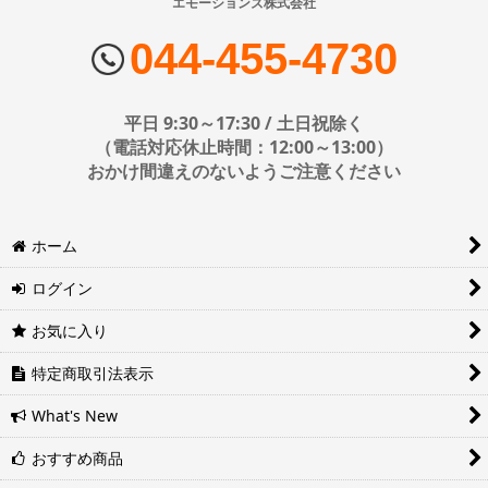
エモーションズ株式会社
■配送会社
エアーポール 金具セット 小型(およそ12-26インチ)
ヤマト運輸・佐川急便・日本郵便・西濃運輸を使用しております。
044-455-4730
配送会社はお選びいただけません。
エアーポール 金具セット 中型(およそ26-50インチ)
■日時・時間指定について
平日 9:30～17:30 / 土日祝除く
エアーポール 金具セット 大型(およそ50-65インチ)
時間指定は下記の通りです。
（電話対応休止時間：12:00～13:00）
おかけ間違えのないようご注意ください
エアーポール オプションパーツ
エアポール スピーカーセット
※運送会社の都合上ご要望にお応えできないケースもございます。
ホーム
日時指定は4日後以降の指定となります。それ以前の日時指定をご希
エアーポール AVラックセット
望の場合は備考欄に記入をお願いします。
ログイン
■地域ごとの最短配達日時について
エアーポール バイクハンガー
地域ごとの最短配達日(配達時間)については、以下をご確認くださ
お気に入り
い。
エアーポール フック
ヤマト運輸サービスレベル一覧表(PDF)
特定商取引法表示
西濃運輸サービスレベル一覧表(PDF)
エアーポール 棚板
What's New
WOODY(ウッディ) オプションパーツ
おすすめ商品