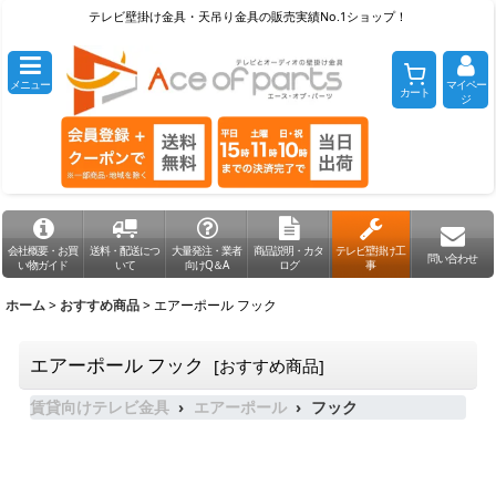
テレビ壁掛け金具・天吊り金具の販売実績No.1ショップ！
メニュー
マイペー
カート
ジ
会社概要・お買
送料・配送につ
大量発注・業者
商品説明・カタ
テレビ壁掛け工
問い合わせ
い物ガイド
いて
向けQ＆A
ログ
事
ホーム
>
おすすめ商品
>
エアーポール フック
エアーポール フック
[
おすすめ商品
]
賃貸向けテレビ金具
エアーポール
フック