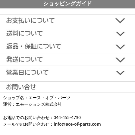
ショッピングガイド
型）
アームタイプ（上下左右角度調節）中型（およそ26-50
型）
アームタイプ（上下左右角度調節）大型（およそ50-65
■下記よりお選びいただけます。
型）
クレジットカード決済、代金引換、楽天ペイ、郵便振替、銀行振
込、スコア後払い、コンビニ決済、PayPayオンライン決済
アームタイプ（上下左右角度調節）超大型（およそ65型以
【返品・キャンセルについて】
上）
原則として返品は受け付けておりません。
金具に関しては、条件を満たしている場合は返品をお受けいたしま
上下角度調節 小型(およそ12-26インチ)
土日祝日も当日出荷いたします
す。
※一部適用外の地域や商品がありますのでご了承ください。
【初期不良・保証について】
上下角度調節 中型(およそ26-50インチ)
※お届け先が異なる場合は別途お届け先分の送料がかかります。
商品到着後1週間以内であれば、初期不良の受け付けを行います。
土 日 祝日
も
■お届けについて
返品対応の詳細、各種保証については
インフォメーション
のページ
上下角度調節 大型(およそ50-65インチ)
ショップ名：エース・オブ・パーツ
沖縄へのお届け
は、送料とは別に地域料金が発生します。サイズに
お届け日のご指定がない場合は、最短出荷・最短到着で発送いたし
をご覧ください。
運営：エモーションズ株式会社
より金額が異なるので、詳しい料金については
沖縄送料表一覧
にて
発送しています
ます。
上下角度調節 超大型(およそ65インチ以上)
ご確認ください。価格に関して事前にご了承いただいてからの発送
お電話でのお問い合わせ：044-455-4730
となります（当日・土日祝日出荷不可）
平日は15時・土曜は11時・日曜祝日は10時までのご注文で当日出荷
固定タイプ 小型(およそ12-26インチ)
※出荷休業日を除く
メールでのお問い合わせ：
info@ace-of-parts.com
が可能です。
※電話・メールのお問い合わせ返信は行
各種手数料はお客様のご負担となります。
っておりません
土曜は11時・日曜祝日は10時までのご注文でクレジットカード決