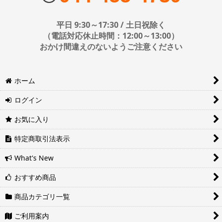
配送会社はお選びいただけません。
エアーポール 金具セット 中型(およそ26-50インチ)
■日時・時間指定について
平日 9:30～17:30 / 土日祝除く
エアーポール 金具セット 大型(およそ50-65インチ)
時間指定は下記の通りです。
（電話対応休止時間：12:00～13:00）
おかけ間違えのないようご注意ください
エアーポール オプションパーツ
エアポール スピーカーセット
※運送会社の都合上ご要望にお応えできないケースもございます。
ホーム
日時指定は4日後以降の指定となります。それ以前の日時指定をご希
エアーポール AVラックセット
望の場合は備考欄に記入をお願いします。
ログイン
■地域ごとの最短配達日時について
エアーポール バイクハンガー
地域ごとの最短配達日(配達時間)については、以下をご確認くださ
お気に入り
い。
エアーポール フック
ヤマト運輸サービスレベル一覧表(PDF)
特定商取引法表示
西濃運輸サービスレベル一覧表(PDF)
エアーポール 棚板
What's New
WOODY(ウッディ) オプションパーツ
おすすめ商品
ヒガシポールシステム 金具セット
商品カテゴリ一覧
ご利用案内
ヒガシポールシステム オプションパーツ