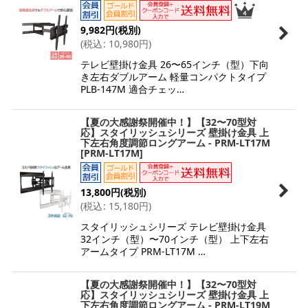
9,982
円
(税別)
(
税込
:
10,980
円
)
テレビ壁掛け金具 26〜65インチ（型）下向
き左右ダブルアーム 軽量コンパクトタイプ
PLB-147M 適合チェッ…
【夏の大感謝祭開催中！】【32〜70型対
応】スタイリッシュシリーズ 壁掛け金具 上
下左右角度調節ロングアーム - PRM-LT17M
[
PRM-LT17M
]
13,800
円
(税別)
(
税込
:
15,180
円
)
スタイリッシュシリーズ テレビ壁掛け金具
32インチ（型）〜70インチ（型） 上下左右
アームタイプ PRM-LT17M …
【夏の大感謝祭開催中！】【32〜70型対
応】スタイリッシュシリーズ 壁掛け金具 上
下左右角度調節ロングアーム - PRM-LT19M