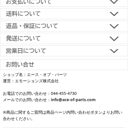
型）
アームタイプ（上下左右角度調節）大型（およそ50-65
■下記よりお選びいただけます。
型）
クレジットカード決済、代金引換、楽天ペイ、郵便振替、銀行振
込、スコア後払い、コンビニ決済、PayPayオンライン決済
アームタイプ（上下左右角度調節）超大型（およそ65型以
【返品・キャンセルについて】
上）
原則として返品は受け付けておりません。
金具に関しては、条件を満たしている場合は返品をお受けいたしま
上下角度調節 小型(およそ12-26インチ)
土日祝日も当日出荷いたします
す。
※一部適用外の地域や商品がありますのでご了承ください。
【初期不良・保証について】
上下角度調節 中型(およそ26-50インチ)
※お届け先が異なる場合は別途お届け先分の送料がかかります。
商品到着後1週間以内であれば、初期不良の受け付けを行います。
土 日 祝日
も
■お届けについて
返品対応の詳細、各種保証については
インフォメーション
のページ
上下角度調節 大型(およそ50-65インチ)
ショップ名：エース・オブ・パーツ
沖縄へのお届け
は、送料とは別に地域料金が発生します。サイズに
お届け日のご指定がない場合は、最短出荷・最短到着で発送いたし
をご覧ください。
運営：エモーションズ株式会社
より金額が異なるので、詳しい料金については
沖縄送料表一覧
にて
発送しています
ます。
上下角度調節 超大型(およそ65インチ以上)
ご確認ください。価格に関して事前にご了承いただいてからの発送
お電話でのお問い合わせ：044-455-4730
となります（当日・土日祝日出荷不可）
平日は15時・土曜は11時・日曜祝日は10時までのご注文で当日出荷
固定タイプ 小型(およそ12-26インチ)
※出荷休業日を除く
メールでのお問い合わせ：
info@ace-of-parts.com
が可能です。
※電話・メールのお問い合わせ返信は行
各種手数料はお客様のご負担となります。
っておりません
土曜は11時・日曜祝日は10時までのご注文でクレジットカード決
固定タイプ 中型(およそ26-50インチ)
※商品に関するご質問は商品ページ内問い合わせボタンよりお問い
※銀行振り込み・郵便振替・コンビニ決済・PayPayオンライン決済
済・代引決済のみ当日出荷が可能です。
合わせください。
の場合、ご入金確認後の発送となります。
※クレジットカード・代引き決済以外のお支払方法を選択されてい
固定タイプ 大型(およそ50-65インチ)
■出荷休業日
る場合は翌営業日以降の対応となります。