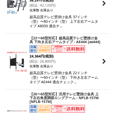
38,291
円
(税別)
(
税込
:
42,120
円
)
在庫数 在庫あり
超高品質テレビ壁掛け金具 37インチ
（型）〜80インチ（型） 上下左右アームタ
イプ A8050 適合チ…
【22〜60型対応】超高品質テレビ壁掛け金
具 下向き左右アームタイプ - AE444
[
ae444
]
24,364
円
(税別)
(
税込
:
26,800
円
)
在庫数 在庫あり
超高品質テレビ壁掛け金具 22インチ
（型）〜60インチ（型） 下向き左右アーム
タイプ AE444 適合チェック…
【26〜65型対応】汎用テレビ壁掛け金具 上
下左右角度調節ロングアーム - NPLB-157M
[
NPLB-157M
]