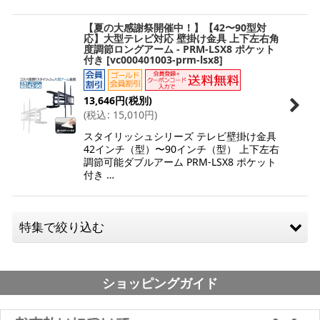
【夏の大感謝祭開催中！】【42〜90型対
応】大型テレビ対応 壁掛け金具 上下左右角
度調節ロングアーム - PRM-LSX8 ポケット
付き
[
vc000401003-prm-lsx8
]
13,646
円
(税別)
(
税込
:
15,010
円
)
スタイリッシュシリーズ テレビ壁掛け金具
42インチ（型）〜90インチ（型） 上下左右
調節可能ダブルアーム PRM-LSX8 ポケット
付き …
特集で絞り込む
アームタイプ（上下左右角度調節）小型（およそ12-26
ショッピングガイド
型）
アームタイプ（上下左右角度調節）中型（およそ26-50