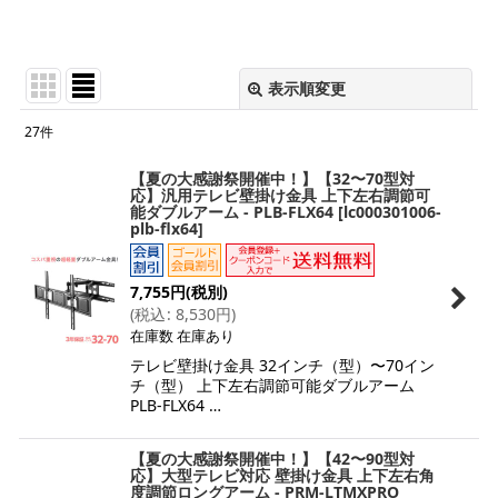
表示順変更
閉じる
27
件
表示数
:
【夏の大感謝祭開催中！】【32〜70型対
応】汎用テレビ壁掛け金具 上下左右調節可
能ダブルアーム - PLB-FLX64
[
lc000301006-
並び順
:
plb-flx64
]
絞り込む
7,755
円
(税別)
(
税込
:
8,530
円
)
在庫数 在庫あり
テレビ壁掛け金具 32インチ（型）〜70イン
チ（型） 上下左右調節可能ダブルアーム
PLB-FLX64 …
【夏の大感謝祭開催中！】【42〜90型対
応】大型テレビ対応 壁掛け金具 上下左右角
度調節ロングアーム - PRM-LTMXPRO