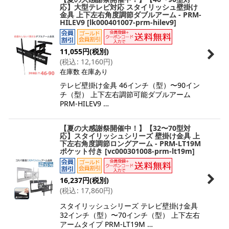
応】大型テレビ対応 スタイリッシュ壁掛け
金具 上下左右角度調節ダブルアーム - PRM-
HILEV9
[
lk000401007-prm-hilev9
]
11,055
円
(税別)
(
税込
:
12,160
円
)
在庫数 在庫あり
テレビ壁掛け金具 46インチ（型）〜90イン
チ（型） 上下左右調節可能ダブルアーム
PRM-HILEV9 …
【夏の大感謝祭開催中！】【32〜70型対
応】スタイリッシュシリーズ 壁掛け金具 上
下左右角度調節ロングアーム - PRM-LT19M
ポケット付き
[
vc000301008-prm-lt19m
]
16,237
円
(税別)
(
税込
:
17,860
円
)
スタイリッシュシリーズ テレビ壁掛け金具
32インチ（型）〜70インチ（型） 上下左右
アームタイプ PRM-LT19M …