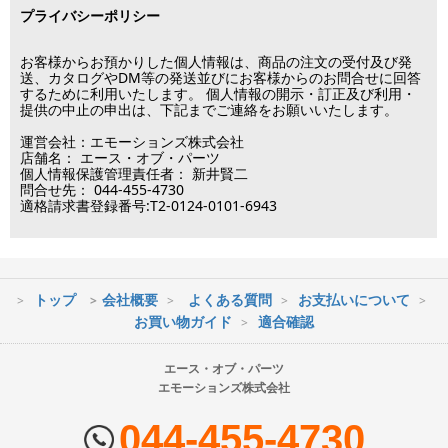
プライバシーポリシー
※メーカー発注品は除きます。
固定タイプ 超大型(およそ65インチ以上)
12月31日～1月3日
この日は出荷業務を行いませんので予めご了承下さい。
お客様からお預かりした個人情報は、商品の注文の受付及び発
片面（通常） 小型(およそ12-26インチ)
送、カタログやDM等の発送並びにお客様からのお問合せに回答
するために利用いたします。 個人情報の開示・訂正及び利用・
■営業日
提供の中止の申出は、下記までご連絡をお願いいたします。
片面（通常） 中型(およそ26-42インチ)
運営会社：エモーションズ株式会社
営業時間：09:30～17:30
片面（通常） 大型(およそ37-65インチ)
店舗名： エース・オブ・パーツ
（電話対応休止時間：12:00～13:00）
個人情報保護管理責任者： 新井賢二
問合せ先： 044-455-4730
土日祝日は出荷業務のみ行います。
片面（通常） 超大型(およそ55インチ以上)
適格請求書登録番号:T2-0124-0101-6943
土日祝日は電話・メールのお問い合わせ返信は
行っておりません。
両面(ダブル） 小型(およそ12-26インチ)
両面(ダブル） 中型(およそ26-42インチ)
トップ
会社概要
よくある質問
お支払いについて
※最短到着をご希望の場合、時間指定不可の地域があります。
お買い物ガイド
適合確認
両面(ダブル） 大型(およそ37-65インチ)
※配送業者の状況により荷物に遅延が生じる場合もございますので
ご了承ください。
エース・オブ・パーツ
両面(ダブル） 超大型(およそ55インチ以上)
エモーションズ株式会社
■配送会社
エアーポール 金具セット 小型(およそ12-26インチ)
ヤマト運輸・佐川急便・日本郵便・西濃運輸を使用しております。
044-455-4730