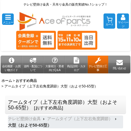
テレビ壁掛け金具・天吊り金具の販売実績No.1ショップ！
メニュー
マイペー
カート
ジ
会社概要・お買
送料・配送につ
大量発注・業者
商品説明・カタ
テレビ壁掛け工
問い合わせ
い物ガイド
いて
向けQ＆A
ログ
事
ホーム
>
おすすめ商品
>
アームタイプ（上下左右角度調節）大型（およそ50-65型）
アームタイプ（上下左右角度調節）大型（およそ
50-65型）
[
おすすめ商品
]
テレビ壁掛け金具
アームタイプ（上下左右角度調節）
大型（およそ50-65型）