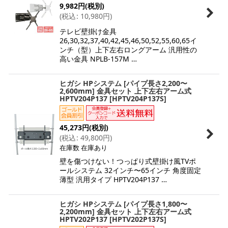
9,982
円
(税別)
(
税込
:
10,980
円
)
テレビ壁掛け金具
26,30,32,37,40,42,45,46,50,52,55,60,65イ
ンチ（型）上下左右ロングアーム 汎用性の
高い金具 NPLB-157M …
ヒガシ HPシステム [パイプ長さ2,200〜
2,600mm] 金具セット 上下左右アーム式
HPTV204P137
[
HPTV204P137S
]
45,273
円
(税別)
(
税込
:
49,800
円
)
在庫数 在庫あり
壁を傷つけない！つっぱり式壁掛け風TVポ
ールシステム 32インチ〜65インチ 角度固定
薄型 汎用タイプ HPTV204P137 …
ヒガシ HPシステム [パイプ長さ1,800〜
2,200mm] 金具セット 上下左右アーム式
HPTV202P137
[
HPTV202P137S
]