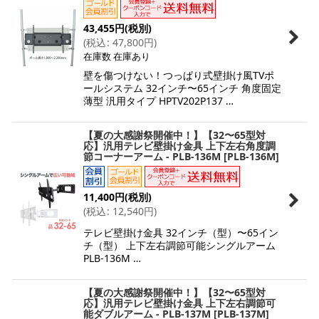
43,455
円
(税別)
(
税込
:
47,800
円
)
在庫数 在庫あり
壁を傷つけない！つっぱり式壁掛け風TVポ
ールシステム 32インチ〜65インチ 角度固定
薄型 汎用タイプ HPTV202P137 …
【夏の大感謝祭開催中！】【32〜65型対
応】汎用テレビ壁掛け金具 上下左右角度調
節コーナーアーム - PLB-136M
[
PLB-136M
]
11,400
円
(税別)
(
税込
:
12,540
円
)
テレビ壁掛け金具 32インチ（型）〜65イン
チ（型） 上下左右調節可能シングルアーム
PLB-136M …
【夏の大感謝祭開催中！】【32〜65型対
応】汎用テレビ壁掛け金具 上下左右調節可
能ダブルアーム - PLB-137M
[
PLB-137M
]