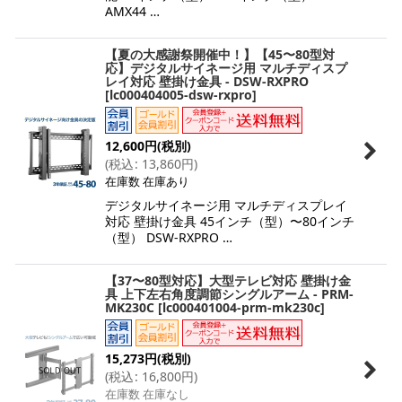
AMX44 …
【夏の大感謝祭開催中！】【45〜80型対
応】デジタルサイネージ用 マルチディスプ
レイ対応 壁掛け金具 - DSW-RXPRO
[
lc000404005-dsw-rxpro
]
12,600
円
(税別)
(
税込
:
13,860
円
)
在庫数 在庫あり
デジタルサイネージ用 マルチディスプレイ
対応 壁掛け金具 45インチ（型）〜80インチ
（型） DSW-RXPRO …
【37〜80型対応】大型テレビ対応 壁掛け金
具 上下左右角度調節シングルアーム - PRM-
MK230C
[
lc000401004-prm-mk230c
]
15,273
円
(税別)
(
税込
:
16,800
円
)
在庫数 在庫なし