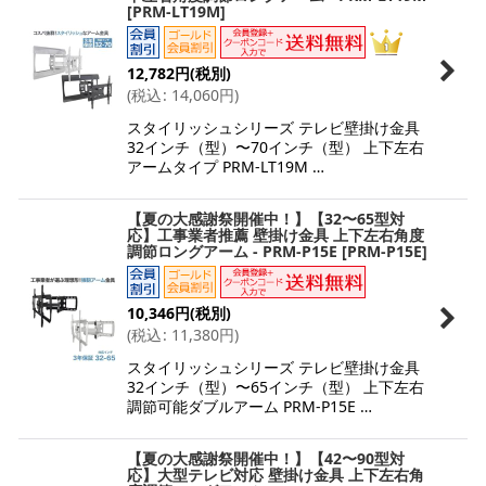
[
PRM-LT19M
]
12,782
円
(税別)
(
税込
:
14,060
円
)
スタイリッシュシリーズ テレビ壁掛け金具
32インチ（型）〜70インチ（型） 上下左右
アームタイプ PRM-LT19M …
【夏の大感謝祭開催中！】【32〜65型対
応】工事業者推薦 壁掛け金具 上下左右角度
調節ロングアーム - PRM-P15E
[
PRM-P15E
]
10,346
円
(税別)
(
税込
:
11,380
円
)
スタイリッシュシリーズ テレビ壁掛け金具
32インチ（型）〜65インチ（型） 上下左右
調節可能ダブルアーム PRM-P15E …
【夏の大感謝祭開催中！】【42〜90型対
応】大型テレビ対応 壁掛け金具 上下左右角