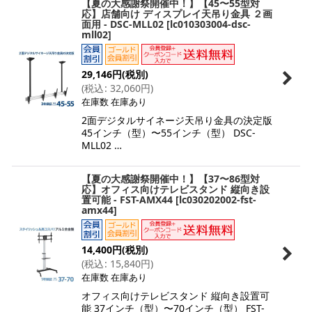
【夏の大感謝祭開催中！】【45〜55型対
応】店舗向け ディスプレイ天吊り金具 ２画
面用 - DSC-MLL02
[
lc010303004-dsc-
mll02
]
29,146
円
(税別)
(
税込
:
32,060
円
)
在庫数 在庫あり
2面デジタルサイネージ天吊り金具の決定版
45インチ（型）〜55インチ（型） DSC-
MLL02 …
【夏の大感謝祭開催中！】【37〜86型対
応】オフィス向けテレビスタンド 縦向き設
置可能 - FST-AMX44
[
lc030202002-fst-
amx44
]
14,400
円
(税別)
(
税込
:
15,840
円
)
在庫数 在庫あり
オフィス向けテレビスタンド 縦向き設置可
能 37インチ（型）〜70インチ（型） FST-