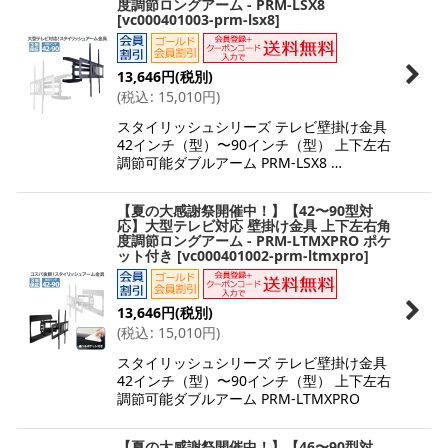
度調節ロングアーム - PRM-LSX8
[
vc000401003-prm-lsx8
]
13,646
円
(税別)
(
税込
:
15,010
円
)
スタイリッシュシリーズ テレビ壁掛け金具
42インチ（型）〜90インチ（型） 上下左右
調節可能ダブルアーム PRM-LSX8 …
【夏の大感謝祭開催中！】【42〜90型対
応】大型テレビ対応 壁掛け金具 上下左右角
度調節ロングアーム - PRM-LTMXPRO ポケ
ット付き
[
vc000401002-prm-ltmxpro
]
13,646
円
(税別)
(
税込
:
15,010
円
)
スタイリッシュシリーズ テレビ壁掛け金具
42インチ（型）〜90インチ（型） 上下左右
調節可能ダブルアーム PRM-LTMXPRO
【夏の大感謝祭開催中！】【46〜90型対