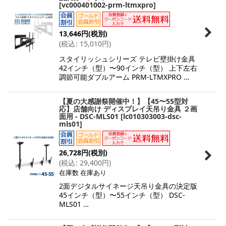
[
vc000401002-prm-ltmxpro
]
13,646
円
(税別)
(
税込
:
15,010
円
)
スタイリッシュシリーズ テレビ壁掛け金具
42インチ（型）〜90インチ（型） 上下左右
調節可能ダブルアーム PRM-LTMXPRO …
【夏の大感謝祭開催中！】【45〜55型対
応】店舗向け ディスプレイ天吊り金具 ２画
面用 - DSC-MLS01
[
lc010303003-dsc-
mls01
]
26,728
円
(税別)
(
税込
:
29,400
円
)
在庫数 在庫あり
2面デジタルサイネージ天吊り金具の決定版
45インチ（型）〜55インチ（型） DSC-
MLS01 …