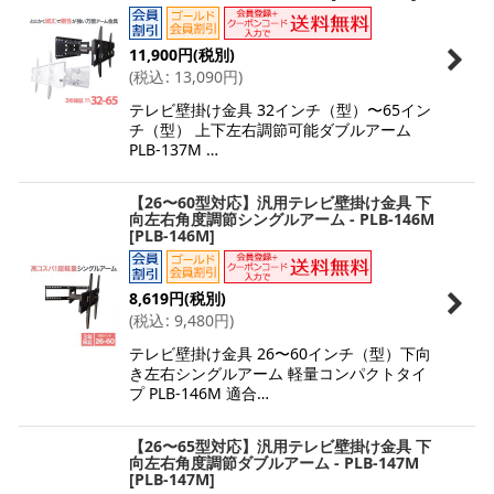
11,900
円
(税別)
(
税込
:
13,090
円
)
テレビ壁掛け金具 32インチ（型）〜65イン
チ（型） 上下左右調節可能ダブルアーム
PLB-137M …
【26〜60型対応】汎用テレビ壁掛け金具 下
向左右角度調節シングルアーム - PLB-146M
[
PLB-146M
]
8,619
円
(税別)
(
税込
:
9,480
円
)
テレビ壁掛け金具 26〜60インチ（型）下向
き左右シングルアーム 軽量コンパクトタイ
プ PLB-146M 適合…
【26〜65型対応】汎用テレビ壁掛け金具 下
向左右角度調節ダブルアーム - PLB-147M
[
PLB-147M
]