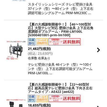
スタイリッシュシリーズ テレビ壁掛け金具
37インチ（型）〜80インチ（型） 上下左右
調節可能シングルアーム PRM-MK230C …
【夏の大感謝祭開催中！】【46〜100型対
応】大型テレビ対応 壁掛け金具 上下左右角
度調節ダブルアーム - PRM-LM100L
[
lc000401001-prm-lm100l
]
21,482
円
(税別)
(
税込
:
23,630
円
)
在庫数 在庫あり
テレビ壁掛け金具 46インチ（型）〜100イ
ンチ（型） 上下左右調節可能ダブルアーム
PRM-LM100L …
【夏の大感謝祭開催中！】【22〜60型対
応】超高品質テレビ壁掛け金具 下向き左右
アームタイプ - AE422
[
ae422
]
18,655
円
(税別)